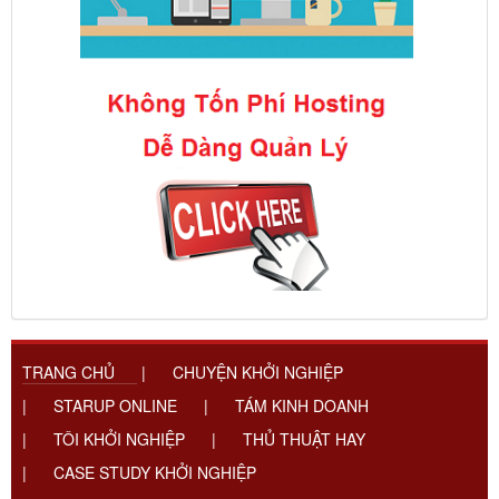
TRANG CHỦ
|
CHUYỆN KHỞI NGHIỆP
|
STARUP ONLINE
|
TÁM KINH DOANH
|
TÔI KHỞI NGHIỆP
|
THỦ THUẬT HAY
|
CASE STUDY KHỞI NGHIỆP