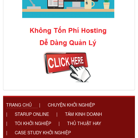
TRANG CHỦ
|
CHUYỆN KHỞI NGHIỆP
|
STARUP ONLINE
|
TÁM KINH DOANH
|
TÔI KHỞI NGHIỆP
|
THỦ THUẬT HAY
|
CASE STUDY KHỞI NGHIỆP