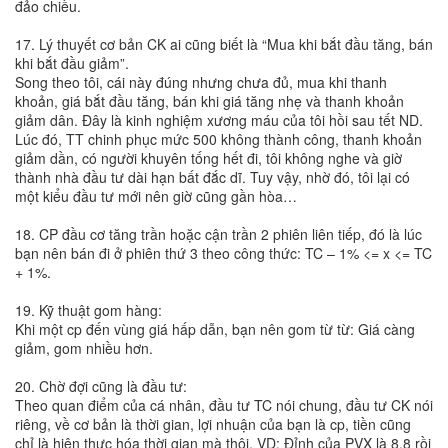
đảo chiều.
17. Lý thuyết cơ bản CK ai cũng biết là “Mua khi bắt đầu tăng, bán
khi bắt đầu giảm”.
Song theo tôi, cái này đúng nhưng chưa đủ, mua khi thanh
khoản, giá bắt đầu tăng, bán khi giá tăng nhẹ và thanh khoản
giảm dân. Đây là kinh nghiệm xương máu của tôi hồi sau tết ND.
Lúc đó, TT chinh phục mức 500 không thành công, thanh khoản
giảm dần, có người khuyên tống hết đi, tôi không nghe và giờ
thành nhà đầu tư dài hạn bất đắc dĩ. Tuy vậy, nhờ đó, tôi lại có
một kiểu đầu tư mới nên giờ cũng gần hòa…
18. CP đầu cơ tăng trần hoặc cận trần 2 phiên liên tiếp, đó là lúc
bạn nên bán đi ở phiên thứ 3 theo công thức: TC – 1% <= x <= TC
+ 1%.
19. Kỹ thuật gom hàng:
Khi một cp đến vùng giá hấp dẫn, bạn nên gom từ từ: Giá càng
giảm, gom nhiều hơn.
20. Chờ đợi cũng là đầu tư:
Theo quan điểm của cá nhân, đầu tư TC nói chung, đầu tư CK nói
riêng, về cơ bản là thời gian, lợi nhuận của bạn là cp, tiền cũng
chỉ là hiện thực hóa thời gian mà thôi. VD: Đỉnh của PVX là 8.8 rồi