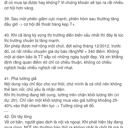
đi có mua lại được hay không? Vi chứng khoán sẽ tạo ra rất nhiều
cơ hội hơn vàng.
39. Sau một phiên giảm cực mạnh, phiên hôm sau thường tăng
đầu giờ -> cơ hội để thoát hàng kẹp T+.
40. Khi cả làng kỳ vọng thị trường diễn biến xấu nhất thì đây là lúc
thị trường chuẩn bị tăng mạnh.
Xin phép được mở rộng một chút, đợt sóng tháng 12/2012, trước
đó, có rất nhiều chuyên gia dự báo rằngVNI = 340 điểm. Không
một ai dám bảo là TT sắp có những ngày tuyệt đẹp. Và xin khẳng
định rằng quan điểm 40 chỉ có chiều thuận, không có chiều
nghịch hoặc chiều nghịch rất mờ nhạt.
41. Phá tường giả
Nội dung này chỉ đọc cho vui thôi, chứ mình là cá nhỏ nên không
thể làm nổi, chủ yếu là nhận diện.
Khi thị trường đang tiết cung, tường trên chặn khối lượng lớn (ví
dụ: 2tr). Chỉ cần một khối lượng mua vào giá tường khoảng 25-
40% vào thật nhanh liên tục -> Tường cũng sẽ đổ.
---
42. Dò tây lông
Về cơ bản, người giao dịch là nội và ngoại. Khi phát hiện tây đang
mua ròng, NDT lớn thường bán thử ra không phải là chốt lời mà là