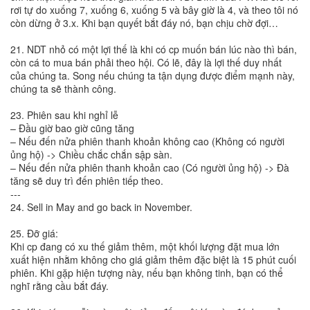
rơi tự do xuống 7, xuống 6, xuống 5 và bây giờ là 4, và theo tôi nó
còn dừng ở 3.x. Khi bạn quyết bắt đáy nó, bạn chịu chờ đợi…
21. NDT nhỏ có một lợi thế là khi có cp muốn bán lúc nào thì bán,
còn cá to mua bán phải theo hội. Có lẽ, đây là lợi thế duy nhất
của chúng ta. Song nếu chúng ta tận dụng được điểm mạnh này,
chúng ta sẽ thành công.
23. Phiên sau khi nghỉ lễ
– Đầu giờ bao giờ cũng tăng
– Nếu đến nửa phiên thanh khoản không cao (Không có người
ủng hộ) -> Chiều chắc chắn sập sàn.
– Nếu đến nửa phiên thanh khoản cao (Có người ủng hộ) -> Đà
tăng sẽ duy trì đến phiên tiếp theo.
---
24. Sell in May and go back in November.
25. Đỡ giá:
Khi cp đang có xu thế giảm thêm, một khối lượng đặt mua lớn
xuất hiện nhằm không cho giá giảm thêm đặc biệt là 15 phút cuối
phiên. Khi gặp hiện tượng này, nếu bạn không tinh, bạn có thể
nghĩ rằng cầu bắt đáy.