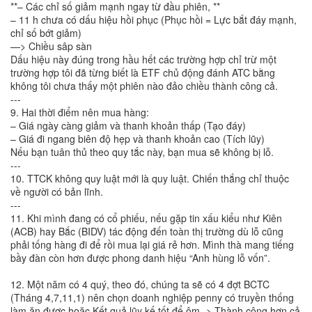
**– Các chỉ số giảm mạnh ngay từ đầu phiên, **
– 11 h chưa có dấu hiệu hồi phục (Phục hồi = Lực bắt đáy mạnh,
chỉ số bớt giảm)
—> Chiều sâp sàn
Dấu hiệu này đúng trong hầu hết các trường hợp chỉ trừ một
trường hợp tôi đã từng biết là ETF chủ động đánh ATC bằng
không tôi chưa thấy một phiên nào đảo chiều thành công cả.
---
9. Hai thời điểm nên mua hàng:
– Giá ngày càng giảm và thanh khoản thấp (Tạo đáy)
– Giá đi ngang biên độ hẹp và thanh khoản cao (Tích lũy)
Nếu bạn tuân thủ theo quy tắc này, bạn mua sẽ không bị lỗ.
---
10. TTCK không quy luật mới là quy luật. Chiến thắng chỉ thuộc
về người có bản lĩnh.
---
11. Khi mình đang có cổ phiếu, nếu gặp tin xấu kiểu như Kiên
(ACB) hay Bắc (BIDV) tác động đến toàn thị trường dù lỗ cũng
phải tống hàng đi để rồi mua lại giá rẻ hơn. Mình thà mang tiếng
bầy đàn còn hơn được phong danh hiệu “Anh hùng lỗ vốn”.
12. Một năm có 4 quý, theo đó, chúng ta sẽ có 4 đợt BCTC
(Tháng 4,7,11,1) nên chọn doanh nghiệp penny có truyền thống
làm ăn được hoặc Kết quả lũy kế tốt để ôm -> Thành công hơn cả