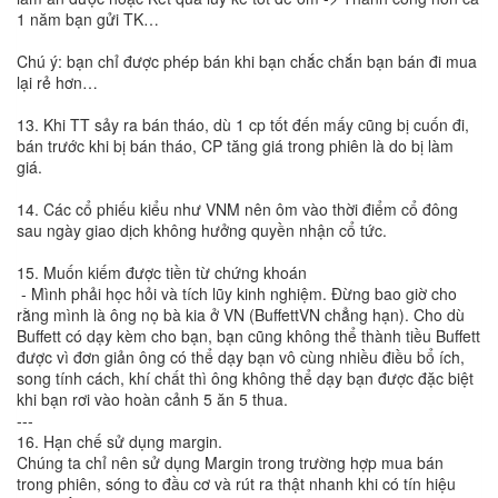
1 năm bạn gửi TK…
Chú ý: bạn chỉ được phép bán khi bạn chắc chắn bạn bán đi mua
lại rẻ hơn…
13. Khi TT sảy ra bán tháo, dù 1 cp tốt đến mấy cũng bị cuốn đi,
bán trước khi bị bán tháo, CP tăng giá trong phiên là do bị làm
giá.
14. Các cổ phiếu kiểu như VNM nên ôm vào thời điểm cổ đông
sau ngày giao dịch không hưởng quyền nhận cổ tức.
15. Muốn kiếm được tiền từ chứng khoán
- Mình phải học hỏi và tích lũy kinh nghiệm. Đừng bao giờ cho
rằng mình là ông nọ bà kia ở VN (BuffettVN chẳng hạn). Cho dù
Buffett có dạy kèm cho bạn, bạn cũng không thể thành tiều Buffett
được vì đơn giản ông có thể dạy bạn vô cùng nhiều điều bổ ích,
song tính cách, khí chất thì ông không thể dạy bạn được đặc biệt
khi bạn rơi vào hoàn cảnh 5 ăn 5 thua.
---
16. Hạn chế sử dụng margin.
Chúng ta chỉ nên sử dụng Margin trong trường hợp mua bán
trong phiên, sóng to đầu cơ và rút ra thật nhanh khi có tín hiệu