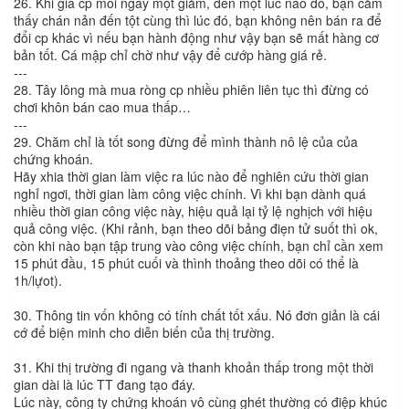
26. Khi giá cp mỗi ngày một giảm, đến một lúc nào đó, bạn cảm
thấy chán nản đến tột cùng thì lúc đó, bạn không nên bán ra để
đổi cp khác vì nếu bạn hành động như vậy bạn sẽ mất hàng cơ
bản tốt. Cá mập chỉ chờ như vậy để cướp hàng giá rẻ.
---
28. Tây lông mà mua ròng cp nhiều phiên liên tục thì đừng có
chơi khôn bán cao mua thấp…
---
29. Chăm chỉ là tốt song đừng để mình thành nô lệ của của
chứng khoán.
Hãy xhia thời gian làm việc ra lúc nào để nghiên cứu thời gian
nghỉ ngơi, thời gian làm công việc chính. Vì khi bạn dành quá
nhiều thời gian công việc này, hiệu quả lại tỷ lệ nghịch với hiệu
quả công việc. (Khi rảnh, bạn theo dõi bảng điẹn tử suốt thì ok,
còn khi nào bạn tập trung vào công việc chính, bạn chỉ cần xem
15 phút đầu, 15 phút cuối và thình thoảng theo dõi có thể là
1h/lựot).
30. Thông tin vốn không có tính chất tốt xấu. Nó đơn giản là cái
cớ để biện minh cho diễn biến của thị trường.
31. Khi thị trường đi ngang và thanh khoản thấp trong một thời
gian dài là lúc TT đang tạo đáy.
Lúc này, công ty chứng khoán vô cùng ghét thường có điệp khúc