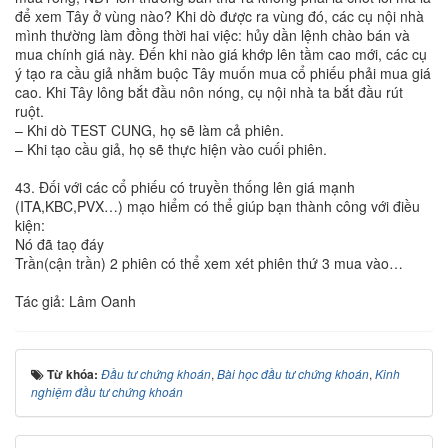
để xem Tây ở vùng nào? Khi dò được ra vùng đó, các cụ nội nhà
mình thường làm đồng thời hai việc: hủy dần lệnh chào bán và
mua chính giá này. Đến khi nào giá khớp lên tầm cao mới, các cụ
ý tạo ra cầu giả nhằm buộc Tây muốn mua cổ phiếu phải mua giá
cao. Khi Tây lông bắt đầu nôn nóng, cụ nội nhà ta bắt đầu rút
ruột.
– Khi dò TEST CUNG, họ sẽ làm cả phiên.
– Khi tạo cầu giả, họ sẽ thực hiện vào cuối phiên.
43. Đối với các cổ phiếu có truyền thống lên giá mạnh
(ITA,KBC,PVX…) mạo hiểm có thể giúp bạn thành công với điều
kiện:
Nó đã taọ đáy
Trần(cận trần) 2 phiên có thể xem xét phiên thứ 3 mua vào…
Tác giả: Lâm Oanh
Từ khóa:
Đầu tư chứng khoán
,
Bài học đầu tư chứng khoán
,
Kinh
nghiệm đầu tư chứng khoán