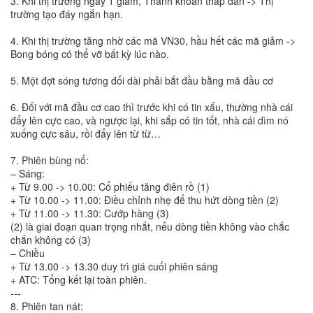
3. Khi thị trường ngày 1 giảm, Thanh khoản thấp dần -> Thị
trường tạo đáy ngắn hạn.
4. Khi thị trường tăng nhờ các mã VN30, hầu hết các mã giảm ->
Bong bóng có thể vỡ bất kỳ lúc nào.
5. Một đợt sóng tương đối dài phải bắt đầu bằng mã đầu cơ
6. Đối với mã đầu cơ cao thì trước khi có tin xấu, thường nhà cái
đẩy lên cực cao, và ngược lại, khi sắp có tin tốt, nhà cái dìm nó
xuống cực sâu, rồi đẩy lên từ từ…
7. Phiên bùng nổ:
– Sáng:
+ Từ 9.00 -> 10.00: Cổ phiếu tăng điên rồ (1)
+ Từ 10.00 -> 11.00: Điều chỉnh nhẹ để thu hứt dòng tiền (2)
+ Từ 11.00 -> 11.30: Cướp hàng (3)
(2) là giai đoạn quan trọng nhắt, nếu dòng tiền không vào chắc
chắn không có (3)
– Chiều
+ Từ 13.00 -> 13.30 duy trì giá cuối phiên sáng
+ ATC: Tổng kết lại toàn phiên.
---
8. Phiên tan nát: