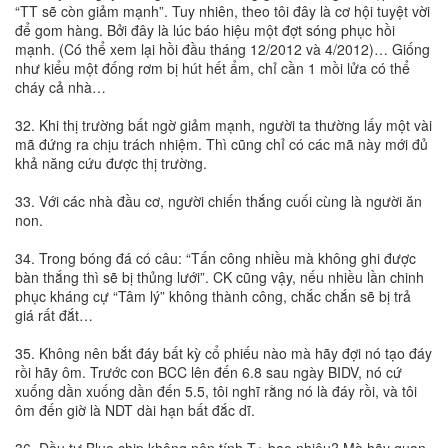
“TT sẽ còn giảm mạnh”. Tuy nhiên, theo tôi đây là cơ hội tuyệt vời
để gom hàng. Bởi đây là lúc báo hiệu một đợt sóng phục hồi
mạnh. (Có thể xem lại hồi đầu tháng 12/2012 và 4/2012)… Giống
như kiểu một đống rơm bị hút hết ẩm, chỉ cần 1 mồi lửa có thể
cháy cả nhà…
32. Khi thị trường bất ngờ giảm mạnh, người ta thường lấy một vài
mã đứng ra chịu trách nhiệm. Thì cũng chỉ có các mã này mới đủ
khả năng cứu được thị trường.
33. Với các nhà đầu cơ, người chiến thắng cuối cùng là người ăn
non.
34. Trong bóng đá có câu: “Tấn công nhiều mà không ghi được
bàn thắng thì sẽ bị thủng lưới”. CK cũng vậy, nếu nhiều lần chinh
phục kháng cự “Tâm lý” không thành công, chắc chắn sẽ bị trả
giá rất đắt…
35. Không nên bắt đáy bất kỳ cổ phiếu nào mà hãy đợi nó tạo đáy
rồi hãy ôm. Trước con BCC lên đến 6.8 sau ngày BIDV, nó cứ
xuống dần xuống dần đến 5.5, tôi nghĩ rằng nó là đáy rồi, và tôi
ôm đến giờ là NDT dài hạn bất đắc dĩ.
36. Đầu tư Blue chip không nên tính T+ bao nhiêu? Mà hãy quan