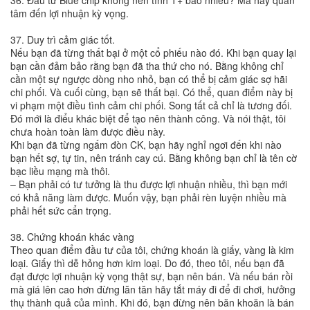
tâm đến lợi nhuận kỳ vọng.
37. Duy trì cảm giác tốt.
Nếu bạn đã từng thất bại ở một cổ phiếu nào đó. Khi bạn quay lại
bạn cần đảm bảo rằng bạn đã tha thứ cho nó. Bằng không chỉ
cần một sự ngược dòng nho nhỏ, bạn có thể bị cảm giác sợ hãi
chi phối. Và cuối cùng, bạn sẽ thất bại. Có thể, quan điểm này bị
vi phạm một điều tình cảm chi phối. Song tất cả chỉ là tương đối.
Đó mới là điểu khác biệt để tạo nên thành công. Và nói thật, tôi
chưa hoàn toàn làm được điều này.
Khi bạn đã từng ngấm đòn CK, bạn hãy nghỉ ngơi đến khi nào
bạn hết sợ, tự tin, nên tránh cay cú. Bằng không bạn chỉ là tên cờ
bạc liều mạng mà thôi.
– Bạn phải có tư tưởng là thu được lợi nhuận nhiều, thì bạn mới
có khả năng làm được. Muốn vậy, bạn phải rèn luyện nhiều mà
phải hết sức cẩn trọng.
38. Chứng khoán khác vàng
Theo quan điểm đầu tư của tôi, chứng khoán là giấy, vàng là kim
loại. Giấy thì dễ hỏng hơn kim loại. Do đó, theo tôi, nếu bạn đã
đạt được lợi nhuận kỳ vọng thật sự, bạn nên bán. Và nếu bán rồi
mà giá lên cao hơn đừng lăn tăn hãy tắt máy đi để đi chơi, hưởng
thụ thành quả của mình. Khi đó, bạn đừng nên băn khoăn là bán