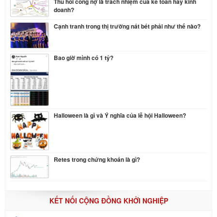
Thu hồi công nợ là trách nhiệm của kế toán hay kinh
doanh?
Cạnh tranh trong thị trường nát bét phải như thế nào?
Bao giờ mình có 1 tỷ?
Halloween là gì và Ý nghĩa của lễ hội Halloween?
Retes trong chứng khoán là gì?
KẾT NỐI CỘNG ĐỒNG KHỞI NGHIỆP