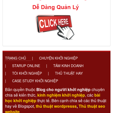
TRANG CHỦ
|
CHUYỆN KHỞI NGHIỆP
|
STARUP ONLINE
|
TÁM KINH DOANH
|
TÔI KHỞI NGHIỆP
|
THỦ THUẬT HAY
|
CASE STUDY KHỞI NGHIỆP
Bản quyền thuộc
Blog cho người khởi nghiệp
chuyên
chia sẻ kiến thức,
kinh nghiệm khởi nghiệp
, các
bài
học khởi nghiệp
thực tế. Bên cạnh chia sẻ các thủ thuật
hay về Blogspot
,
thủ thuật wordpresss
,
Thủ thuật seo
website