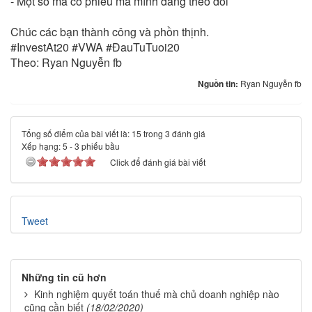
- Một số mã cổ phiếu mà mình đang theo dõi
Chúc các bạn thành công và phồn thịnh.
#InvestAt20 #VWA #ĐauTuTuoi20
Theo: Ryan Nguyễn fb
Nguồn tin:
Ryan Nguyễn fb
Tổng số điểm của bài viết là: 15 trong 3 đánh giá
Xếp hạng:
5
-
3
phiếu bầu
Click để đánh giá bài viết
Tweet
Những tin cũ hơn
Kinh nghiệm quyết toán thuế mà chủ doanh nghiệp nào
cũng cần biết
(18/02/2020)