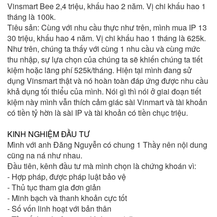
Vinsmart Bee 2,4 triệu, khấu hao 2 năm. Vị chi khấu hao 1
tháng là 100k.
Tiêu sản: Cùng với nhu cầu thực như trên, mình mua IP 13
30 triệu, khấu hao 4 năm. Vị chi khấu hao 1 tháng là 625k.
Như trên, chúng ta thấy với cùng 1 nhu cầu và cùng mức
thu nhập, sự lựa chọn của chúng ta sẽ khiến chúng ta tiết
kiệm hoặc lãng phí 525k/tháng. Hiện tại mình đang sử
dụng Vinsmart thật và nó hoàn toàn đáp ứng được nhu cầu
khả dụng tối thiểu của mình. Nói gì thì nói ở giai đoạn tiết
kiệm này mình vẫn thích cảm giác sài Vinmart và tài khoản
có tiền tỷ hờn là sài IP và tài khoản có tiền chục triệu.
KINH NGHIỆM ĐẦU TƯ
Mình với anh Đăng Nguyễn có chung 1 Thầy nên nội dung
cũng na ná như nhau.
Đầu tiên, kênh đầu tư mà mình chọn là chứng khoán vì:
- Hợp pháp, được pháp luật bảo vệ
- Thủ tục tham gia đơn giản
- Minh bạch và thanh khoản cực tốt
- Số vốn linh hoạt với bản thân