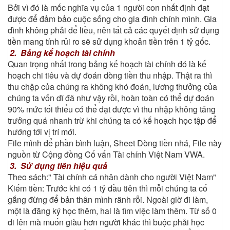
Bởi vì đó là mốc nghĩa vụ của 1 người con nhất định đạt
được để đảm bảo cuộc sống cho gia đình chính mình. Gia
đình không phải để liều, nên tất cả các quyết định sử dụng
tiền mang tính rủi ro sẽ sử dụng khoản tiền trên 1 tỷ gốc.
2. Bảng kế hoạch tài chính
Quan trọng nhất trong bảng kế hoạch tài chính đó là kế
hoạch chi tiêu và dự đoán dòng tiền thu nhập. Thật ra thì
thu chập của chúng ra không khó đoán, lương thưởng của
chúng ta vốn dĩ đã như vậy rồi, hoàn toàn có thể dự đoán
90% mức tối thiểu có thể đạt được vì thu nhập không tăng
trưởng quá nhanh trừ khi chúng ta có kế hoạch học tập để
hướng tới vị trí mới.
File mình để phần bình luận, Sheet Dòng tiền nhá, File này
nguồn từ Cộng đồng Cố vấn Tài chính Việt Nam VWA.
3. Sử dụng tiền hiệu quả
Theo sách:" Tài chính cá nhân dành cho người Việt Nam"
Kiếm tiền: Trước khi có 1 tỷ đầu tiên thì mỗi chúng ta cố
gắng đừng để bản thân mình rãnh rỗi. Ngoài giờ đi làm,
một là đăng ký học thêm, hai là tìm việc làm thêm. Từ số 0
đi lên mà muốn giàu hơn người khác thì buộc phải học