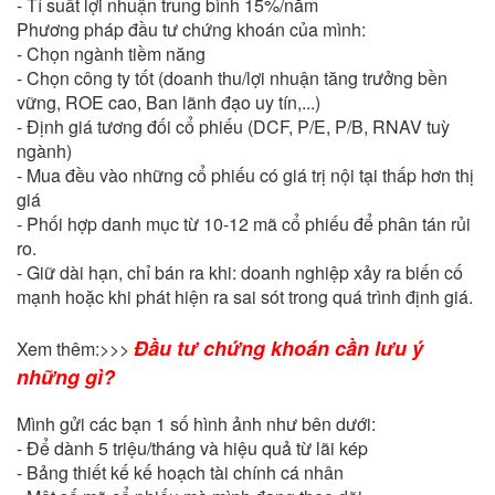
- Tỉ suất lợi nhuận trung bình 15%/năm
Phương pháp đầu tư chứng khoán của mình:
- Chọn ngành tiềm năng
- Chọn công ty tốt (doanh thu/lợi nhuận tăng trưởng bền
vững, ROE cao, Ban lãnh đạo uy tín,...)
- Định giá tương đối cổ phiếu (DCF, P/E, P/B, RNAV tuỳ
ngành)
- Mua đều vào những cổ phiếu có giá trị nội tại thấp hơn thị
giá
- Phối hợp danh mục từ 10-12 mã cổ phiếu để phân tán rủi
ro.
- Giữ dài hạn, chỉ bán ra khi: doanh nghiệp xảy ra biến cố
mạnh hoặc khi phát hiện ra sai sót trong quá trình định giá.
Đầu tư chứng khoán cần lưu ý
Xem thêm:>>>
những gì?
Mình gửi các bạn 1 số hình ảnh như bên dưới:
- Để dành 5 triệu/tháng và hiệu quả từ lãi kép
- Bảng thiết kế kế hoạch tài chính cá nhân