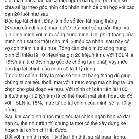
biết mà chắc chắn tất cả mọi người đã nghe rồi, mình sẽ
chia sẻ lại theo góc nhìn các nhân mình để phù hợp với các
bạn 20 tuổi như sau.
Độc lập tài chính: Đây là mốc số tiền lãi hàng tháng
(Không cần đi làm) nhận được đủ nuôi sống bản thân và
gia đình mình với mức sống trung bình. Chi phí 1 tháng của
mình như sau: 3 triệu cho má, 3 triệu cá nhân, sau này có
vợ con thêm 4 triệu nữa. Tổng cần chi ở mức sống trung
bình tối thiểu là 10 triệu/tháng (120 triệu/năm). Với TSLN là
15%/năm (trừ 3% nhập gốc để chống lạm phát) vậy mức
độc lập tài chính của mình sẽ là 1 tỷ đồng.
Tự do tài chính: Đây là mốc số tiền lãi hàng tháng đủ giúp
chúng ta chi tiểu thoải mái với 1 mức sống mà chúng ta lựa
chọn cho giai đoạn về hưu. Với mình chỉ cần tiền lãi 100
triệu/tháng (1,2 tỷ/năm) là có thể thoải mái sinh hoạt, do đó
với TSLN là 15%, mức tự do tài chính của mình sẽ là 10 tỷ
đồng.
Sau khi xác định được mục tiêu tài chính ngắn hạn và dài
hạn cụ thể như trên thì chúng ta mới có thể xây dựng kế
hoạch tài chính chi tiết được.
Đối với mình thì mốc 1 tỷ đầu tiên thật sự rất quan trọng.