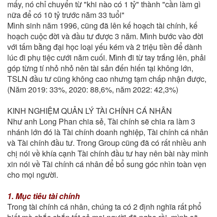
mấy, nó chỉ chuyển từ "khi nào có 1 tỷ" thành "cần làm gì
nữa để có 10 tỷ trước năm 33 tuổi"
Mình sinh năm 1996, cũng đã lên kế hoạch tài chính, kế
hoạch cuộc đời và đầu tư được 3 năm. Mình bước vào đời
với tấm bằng đại học loại yếu kém và 2 triệu tiền để dành
lúc đi phụ tiệc cưới năm cuối. Mình đi từ tay trắng lên, phải
góp từng tí nhỏ nhỏ nên tài sản đến hiến tại không lớn,
TSLN đầu tư cũng không cao nhưng tạm chấp nhận được,
(Năm 2019: 33%, 2020: 88,6%, năm 2022: 42,3%)
KINH NGHIỆM QUẢN LÝ TÀI CHÍNH CÁ NHÂN
Như anh Long Phan chia sẻ, Tài chính sẽ chia ra làm 3
nhánh lớn đó là Tài chính doanh nghiệp, Tài chính cá nhân
và Tài chính đầu tư. Trong Group cũng đã có rất nhiều anh
chị nói về khía cạnh Tài chính đầu tư hay nên bài này mình
xin nói về Tài chính cá nhân để bổ sung góc nhìn toàn vẹn
cho mọi người.
1. Mục tiêu tài chính
Trong tài chính cá nhân, chúng ta có 2 định nghĩa rất phổ