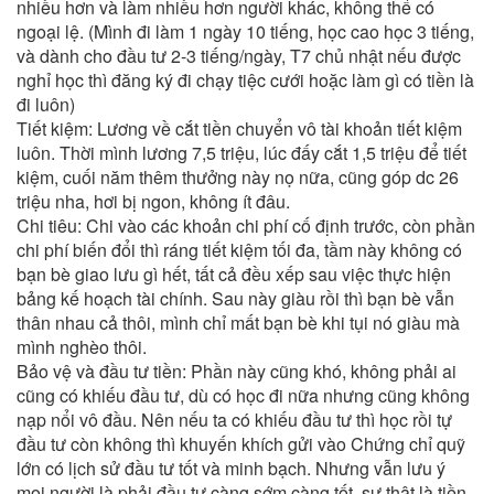
nhiều hơn và làm nhiều hơn người khác, không thể có
ngoại lệ. (Mình đi làm 1 ngày 10 tiếng, học cao học 3 tiếng,
và dành cho đầu tư 2-3 tiếng/ngày, T7 chủ nhật nếu được
nghỉ học thì đăng ký đi chạy tiệc cưới hoặc làm gì có tiền là
đi luôn)
Tiết kiệm: Lương về cắt tiền chuyển vô tài khoản tiết kiệm
luôn. Thời mình lương 7,5 triệu, lúc đấy cắt 1,5 triệu để tiết
kiệm, cuối năm thêm thưởng này nọ nữa, cũng góp dc 26
triệu nha, hơi bị ngon, không ít đâu.
Chi tiêu: Chi vào các khoản chi phí cố định trước, còn phần
chi phí biến đổi thì ráng tiết kiệm tối đa, tầm này không có
bạn bè giao lưu gì hết, tất cả đều xếp sau việc thực hiện
bảng kế hoạch tài chính. Sau này giàu rồi thì bạn bè vẫn
thân nhau cả thôi, mình chỉ mất bạn bè khi tụi nó giàu mà
mình nghèo thôi.
Bảo vệ và đầu tư tiền: Phần này cũng khó, không phải ai
cũng có khiếu đầu tư, dù có học đi nữa nhưng cũng không
nạp nổi vô đầu. Nên nếu ta có khiếu đầu tư thì học rồi tự
đầu tư còn không thì khuyến khích gửi vào Chứng chỉ quỹ
lớn có lịch sử đầu tư tốt và minh bạch. Nhưng vẫn lưu ý
mọi người là phải đầu tư càng sớm càng tốt, sự thật là tiền