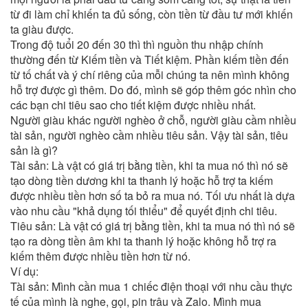
từ đi làm chỉ khiến ta đủ sống, còn tiền từ đầu tư mới khiến
ta giàu được.
Trong độ tuổi 20 đến 30 thì thì nguồn thu nhập chính
thường đến từ Kiếm tiền và Tiết kiệm. Phần kiếm tiền đến
từ tố chất và ý chí riêng của mỗi chúng ta nên mình không
hỗ trợ được gì thêm. Do đó, mình sẽ góp thêm góc nhìn cho
các bạn chi tiêu sao cho tiết kiệm được nhiều nhất.
Người giàu khác người nghèo ở chỗ, người giàu cầm nhiều
tài sản, người nghèo cầm nhiều tiêu sản. Vậy tài sản, tiêu
sản là gì?
Tài sản: Là vật có giá trị bằng tiền, khi ta mua nó thì nó sẽ
tạo dòng tiền dương khi ta thanh lý hoặc hỗ trợ ta kiếm
được nhiều tiền hơn số ta bỏ ra mua nó. Tối ưu nhất là dựa
vào nhu cầu "khả dụng tối thiểu" để quyết định chi tiêu.
Tiêu sản: Là vật có giá trị bằng tiền, khi ta mua nó thì nó sẽ
tạo ra dòng tiền âm khi ta thanh lý hoặc không hỗ trợ ra
kiếm thêm được nhiều tiền hơn từ nó.
Ví dụ:
Tài sản: Mình cần mua 1 chiếc điện thoại với nhu cầu thực
tế của mình là nghe, gọi, pin trâu và Zalo. Mình mua