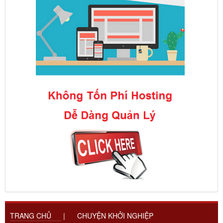
TRANG CHỦ
|
CHUYỆN KHỞI NGHIỆP