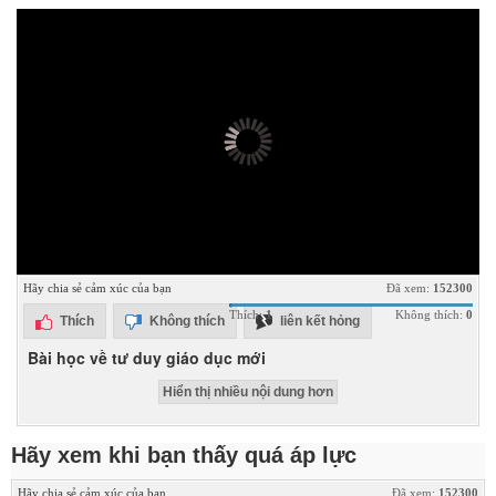
Hãy chia sẻ cảm xúc của bạn
Đã xem:
152300
Thích:
1
Không thích:
0
Thích
Không thích
liên kết hỏng
Bài học về tư duy giáo dục mới
Hiển thị nhiều nội dung hơn
Hãy xem khi bạn thấy quá áp lực
Hãy chia sẻ cảm xúc của bạn
Đã xem:
152300