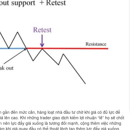
ến gần đến mức cản, hàng loạt nhà đầu tư chờ khi giá có đủ lực để
á lên cao. Khi những trader giao dịch kiếm lợi nhuận “lẻ” họ sẽ chốt
ớn nên lực đẩy giá xuống là tương đối mạnh, cộng thêm việc những
ảm khi giá quay đầu có thể thoát lệnh tạo thêm lực đẩy giá xuống.