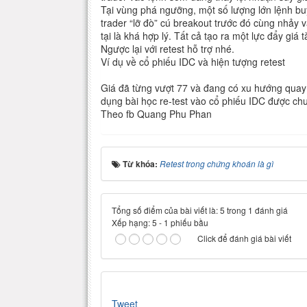
Tại vùng phá ngưỡng, một số lượng lớn lệnh bu
trader “lỡ đò” cú breakout trước đó cùng nhảy 
tại là khá hợp lý. Tất cả tạo ra một lực đẩy giá 
Ngược lại với retest hỗ trợ nhé.
Ví dụ về cổ phiếu IDC và hiện tượng retest
Giá đã từng vượt 77 và đang có xu hướng quay 
dụng bài học re-test vào cổ phiếu IDC được ch
Theo fb Quang Phu Phan
Từ khóa:
Retest trong chứng khoán là gì
Tổng số điểm của bài viết là: 5 trong 1 đánh giá
Xếp hạng:
5
-
1
phiếu bầu
Click để đánh giá bài viết
Tweet