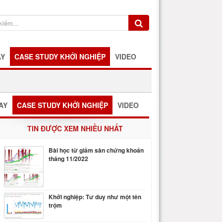
AY
CASE STUDY KHỞI NGHIỆP
VIDEO
AY
CASE STUDY KHỞI NGHIỆP
VIDEO
TIN ĐƯỢC XEM NHIỀU NHẤT
Bài học từ giảm sàn chứng khoán
tháng 11/2022
Khởi nghiệp: Tư duy như một tên
trộm