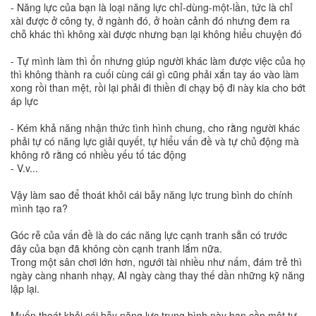
- Năng lực của bạn là loại năng lực chỉ-dùng-một-lần, tức là chỉ
xài được ở công ty, ở ngành đó, ở hoàn cảnh đó nhưng đem ra
chỗ khác thì không xài được nhưng bạn lại không hiểu chuyện đó
- Tự mình làm thì ổn nhưng giúp người khác làm được việc của họ
thì không thành ra cuối cùng cái gì cũng phải xắn tay áo vào làm
xong rồi than mệt, rồi lại phải đi thiền đi chạy bộ đi này kia cho bớt
áp lực
- Kém khả năng nhận thức tình hình chung, cho rằng người khác
phải tự có năng lực giải quyết, tự hiểu vấn đề và tự chủ động mà
không rõ rằng có nhiều yếu tố tác động
- V.v...
Vậy làm sao để thoát khỏi cái bẫy năng lực trung bình do chính
mình tạo ra?
Góc rễ của vấn đề là do các năng lực cạnh tranh sẵn có trước
đây của bạn đã không còn cạnh tranh lắm nữa.
Trong một sân chơi lớn hơn, ngưới tài nhiều như nấm, đám trẻ thì
ngày càng nhanh nhạy, AI ngày càng thay thế dần những kỹ năng
lập lại.
Muốn thoát khỏi cái bẫy năng lực trung bình này bạn cần một tư