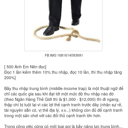
FB IMG 1681614093691
[ 500 Anh Em Nên đọc]
Đọc 1 lần kiếm thêm 10% thu nhập, đọc 10 lần, thì thu nhập tăng
200%]
Bẫy thu nhập trung bình (middle-income trap) là một thuật ngữ để
chỉ các quốc gia sau khi đạt tới một mức độ thu nhập nào đó
(theo Ngân Hàng Thế Giới thì là $1,000 - $12,000) thì đi ngang,
thập chí bị tuột lại vì các lợi thế cạnh tranh trước đây (nhân sự rẻ,
tài nguyên sẵn có, vị thế địa lý, v.v...) không còn đủ để cạnh tranh
trong một sân chơi với các đối thủ cạnh tranh lớn hơn.
Trong công việc cũng có một loại gọi là bẫy năng lực trung bình...