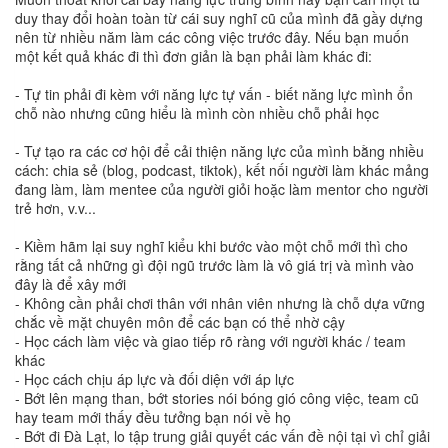
duy thay đổi hoàn toàn từ cái suy nghĩ cũ của mình đã gầy dựng
nên từ nhiều năm làm các công việc trước đây. Nếu bạn muốn
một kết quả khác đi thì đơn giản là bạn phải làm khác đi:
- Tự tin phải đi kèm với năng lực tự vấn - biết năng lực mình ổn
chỗ nào nhưng cũng hiểu là mình còn nhiều chỗ phải học
- Tự tạo ra các cơ hội để cải thiện năng lực của mình bằng nhiều
cách: chia sẻ (blog, podcast, tiktok), kết nối người làm khác mảng
đang làm, làm mentee của người giỏi hoặc làm mentor cho người
trẻ hơn, v.v...
- Kiềm hãm lại suy nghĩ kiểu khi bước vào một chỗ mới thì cho
rằng tất cả những gì đội ngũ trước làm là vô giá trị và mình vào
đây là để xây mới
- Không cần phải chơi thân với nhân viên nhưng là chỗ dựa vững
chắc về mặt chuyên môn để các bạn có thể nhờ cậy
- Học cách làm việc và giao tiếp rõ ràng với người khác / team
khác
- Học cách chịu áp lực và đối diện với áp lực
- Bớt lên mạng than, bớt stories nói bóng gió công việc, team cũ
hay team mới thấy đều tưởng bạn nói về họ
- Bớt đi Đà Lạt, lo tập trung giải quyết các vấn đề nội tại vì chỉ giải