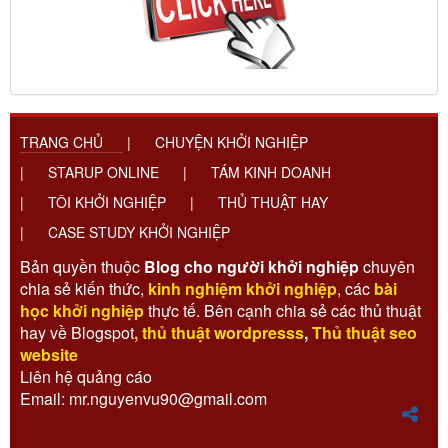
TRANG CHỦ
|
CHUYỆN KHỞI NGHIỆP
|
STARUP ONLINE
|
TÁM KINH DOANH
|
TÔI KHỞI NGHIỆP
|
THỦ THUẬT HAY
|
CASE STUDY KHỞI NGHIỆP
Bản quyền thuộc
Blog cho người khởi nghiệp
chuyên
chia sẻ kiến thức,
kinh nghiệm khởi nghiệp
, các
bài
học khởi nghiệp
thực tế. Bên cạnh chia sẻ các thủ thuật
hay về Blogspot
,
thủ thuật wordpresss
,
Thủ thuật seo
website
Liên hệ quảng cáo
Email: mr.nguyenvu90@gmail.com