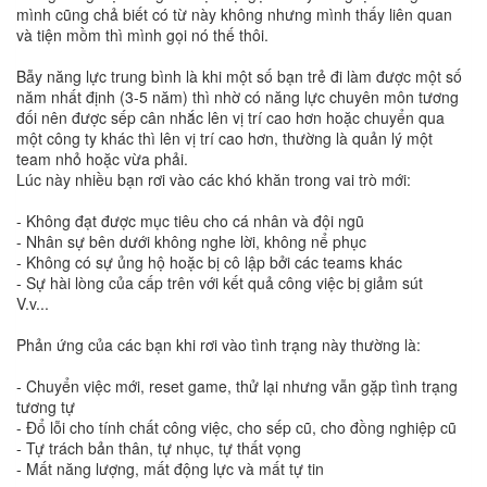
mình cũng chả biết có từ này không nhưng mình thấy liên quan
và tiện mồm thì mình gọi nó thế thôi.
Bẫy năng lực trung bình là khi một số bạn trẻ đi làm được một số
năm nhất định (3-5 năm) thì nhờ có năng lực chuyên môn tương
đối nên được sếp cân nhắc lên vị trí cao hơn hoặc chuyển qua
một công ty khác thì lên vị trí cao hơn, thường là quản lý một
team nhỏ hoặc vừa phải.
Lúc này nhiều bạn rơi vào các khó khăn trong vai trò mới:
- Không đạt được mục tiêu cho cá nhân và đội ngũ
- Nhân sự bên dưới không nghe lời, không nể phục
- Không có sự ủng hộ hoặc bị cô lập bởi các teams khác
- Sự hài lòng của cấp trên với kết quả công việc bị giảm sút
V.v...
Phản ứng của các bạn khi rơi vào tình trạng này thường là:
- Chuyển việc mới, reset game, thử lại nhưng vẫn gặp tình trạng
tương tự
- Đổ lỗi cho tính chất công việc, cho sếp cũ, cho đồng nghiệp cũ
- Tự trách bản thân, tự nhục, tự thất vọng
- Mất năng lượng, mất động lực và mất tự tin