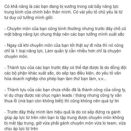
Có khả năng là các bạn đang bị vướng trong cái bẫy năng lực
trung bình của chính bản thân mình. Có vài yếu tố chủ yếu là từ
tư duy cứ tưởng mình giỏi:
- Chuyên môn của bạn cũng bình thường nhưng trước đây chỗ cũ
mặt bằng năng lực chung thấp nên các bạn tưởng mình xuất sắc
- Ngay cả khi chuyên môn của bạn tốt thật sự đi nữa thì nó cũng
chỉ là 1 loại năng lực. Làm quản lý cần nhiều hơn chỉ là chuyện
chuyên môn.
- Thành tựu của các bạn trước đây có thể đạt được là do đồng đội
các bộ phận khác xuất sắc, do sếp tạo điều kiện, do yếu tố văn
hóa doanh nghiệp cho phép bạn làm thứ bạn làm, v.v...
- Thành tựu của các bạn chưa chắc đã là thành công của công ty,
ví dụ chạy được vài chục ngàn leads / tháng nhưng công ty vẫn
thua lỗ (mà bạn còn không biết) thì cũng không nên quá tự tin
- Trước đây thấy mình làm hiệu quả là do có sếp đứng ra gánh
giúp áp lực từ trên nên bạn lo tập trung được chuyên môn không
bị mất tập trung, giờ vừa phải gánh chuyên môn vừa lo team, vừa
chịu áp lực từ trên