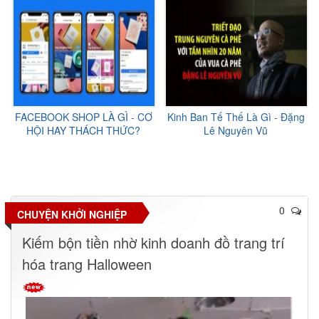
FACEBOOK SHOP LÀ GÌ - CƠ
Kinh Ban Tế Thế Là Gì - Đặng
HỘI HAY THÁCH THỨC?
Lê Nguyên Vũ
0
CHUYỆN KHỞI NGHIỆP
fa
Kiếm bộn tiền nhờ kinh doanh đồ trang trí
hóa trang Halloween