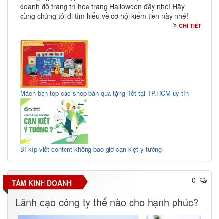
doanh đồ trang trí hóa trang Halloween đấy nhé! Hãy
cùng chúng tôi đi tìm hiểu về cơ hội kiếm tiền này nhé!
CHI TIẾT
Mách bạn top các shop bán quà tặng Tết tại TP.HCM uy tín
Bí kíp viết content không bao giờ cạn kiệt ý tưởng
0
TÁM KINH DOANH
fa
Lãnh đạo công ty thế nào cho hạnh phúc?