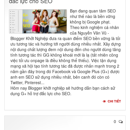
đắc lực cho SEO
Bạn đang quan tâm SEO
như thế nào là bền vững
không bị Google phạt.
Theo kinh nghiệm cá nhân
của Nguyễn Văn Vũ -
Blogger Khởi Nghiệp đưa ra quan điểm SEO bền vững là tối
ưu tương tác và hướng tới người dùng nhiều nhất. Xây dựng
nội dung chất lượng đem nội dung đến cho người dùng tăng
tính tương tác thì GG không khoái mới là lạ (tất nhiên công
việc tối ưu onpage là điều không thể thiếu). Việc tận dụng
mạng xã hội tạo tính tương tác đã được nhấn mạnh trong 2
năm gần đây trong đó Facebook và Google Plus (G+) được
anh em SEO sử dụng nhiều nhất, bên canh đó còn có
Twitter, Pinterest...
Hôm nay Blogger khởi nghiệp sẽ hướng dẫn bạn cách sử
dụng G+ hỗ trợ đắc lực cho SEO.
CHI TIẾT
0