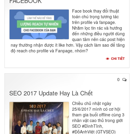
FACEBOOK
Face book thay đổi thuật
toán chú trọng tương tác
trên profile và fanpage.
Nhằm lọc tin rác và hướng
đến những điều người dùng
quan tâm nên các post hiện
nay thường nhận được ít like hơn. Vậy cách làm sao để tăng
độ reach cho profile và Fanpage, nhóm?
CHI TIẾT
0
SEO 2017 Update Hay Là Chết
Chiều chủ nhật ngày
25/6/2017 mình có cơ hội
tham gia buổi offline cùng 3
nhân vật cao thủ trong giới
SEO #ĐìnhTỉnh,
#ĐỗAnhViệt (GTVSEO)