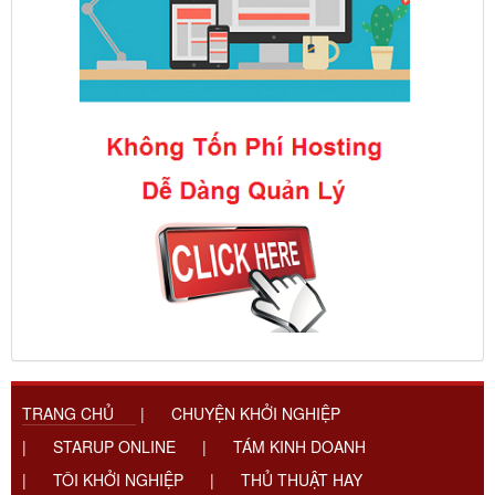
TRANG CHỦ
|
CHUYỆN KHỞI NGHIỆP
|
STARUP ONLINE
|
TÁM KINH DOANH
|
TÔI KHỞI NGHIỆP
|
THỦ THUẬT HAY