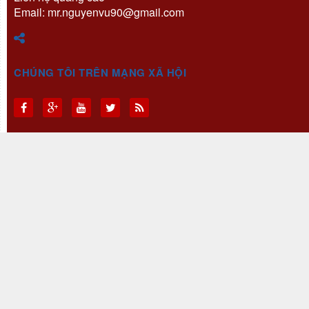
Email: mr.nguyenvu90@gmail.com
CHÚNG TÔI TRÊN MẠNG XÃ HỘI