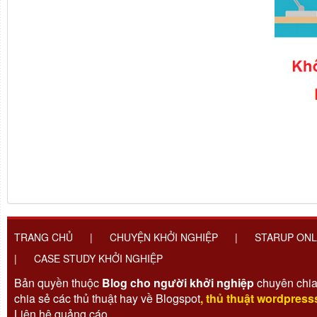
TRANG CHỦ
|
CHUYỆN KHỞI NGHIỆP
|
STARUP ONL
|
CASE STUDY KHỞI NGHIỆP
Bản quyền thuộc
Blog cho người khởi nghiệp
chuyên chia
chia sẻ các thủ thuật hay về Blogspot
,
thủ thuật wordpress
Liên hệ quảng cáo