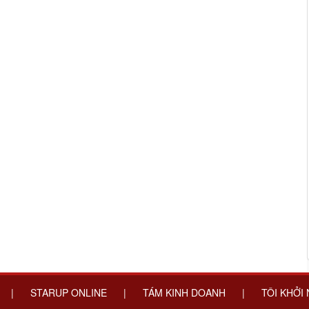
|
STARUP ONLINE
|
TÁM KINH DOANH
|
TÔI KHỞI