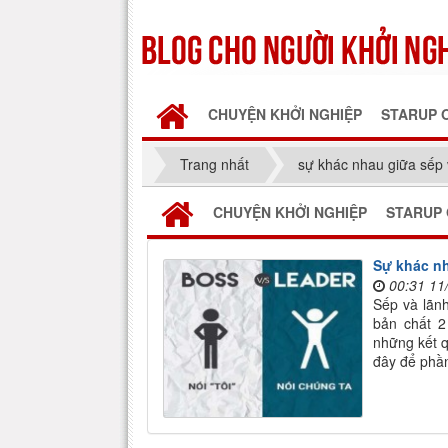
CHUYỆN KHỞI NGHIỆP
STARUP 
Trang nhất
sự khác nhau giữa sếp 
CHUYỆN KHỞI NGHIỆP
STARUP 
Sự khác nh
00:31 11
Sếp và lãn
bản chất 
những kết 
đây để phần