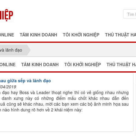
ONLINE
TÁM KINH DOANH
TÔI KHỞI NGHIỆP
THỦ THUẬT H
và lãnh đạo
ONLINE
TÁM KINH DOANH
TÔI KHỞI NGHIỆP
THỦ THUẬT H
au giữa sếp và lãnh đạo
/04/2019
h đạo hay Boss và Leader thoạt nghe thì có vẻ giống nhau nhưng
2 danh xưng này có những điểm mấu chốt khác nhau dẫn đến
quả cũng sẽ khác nhau, mời các bạn xem các bộ ảnh minh họa sau
 nào hình dung rõ hơn về 2 khái niệm này: