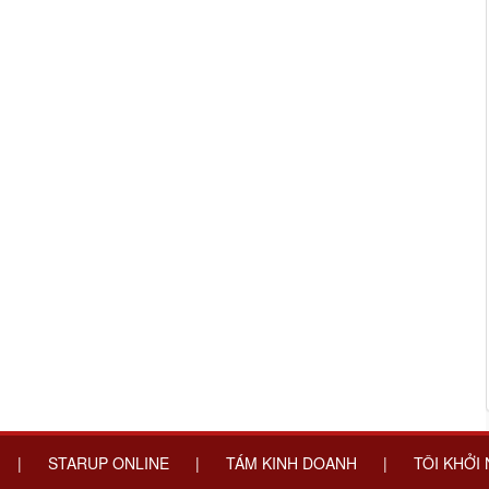
|
STARUP ONLINE
|
TÁM KINH DOANH
|
TÔI KHỞI