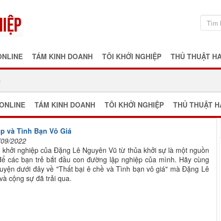
ONLINE
TÁM KINH DOANH
TÔI KHỞI NGHIỆP
THỦ THUẬT H
ONLINE
TÁM KINH DOANH
TÔI KHỞI NGHIỆP
THỦ THUẬT H
p và Tình Bạn Vô Giá
/09/2022
 khởi nghiệp của Đặng Lê Nguyên Vũ từ thủa khởi sự là một nguồn
ể các bạn trẻ bắt đầu con đường lập nghiệp của mình. Hãy cùng
uyện dưới đây về "Thất bại ê chề và Tình bạn vô giá" mà Đặng Lê
à cộng sự đã trải qua.