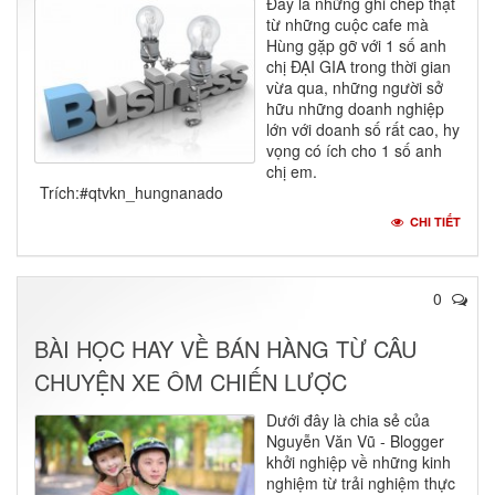
Đây là những ghi chép thật
từ những cuộc cafe mà
Hùng gặp gỡ với 1 số anh
chị ĐẠI GIA trong thời gian
vừa qua, những người sở
hữu những doanh nghiệp
lớn với doanh số rất cao, hy
vọng có ích cho 1 số anh
chị em.
Trích:#qtvkn_hungnanado
CHI TIẾT
0
BÀI HỌC HAY VỀ BÁN HÀNG TỪ CÂU
CHUYỆN XE ÔM CHIẾN LƯỢC
Dưới đây là chia sẻ của
Nguyễn Văn Vũ - Blogger
khởi nghiệp về những kinh
nghiệm từ trải nghiệm thực