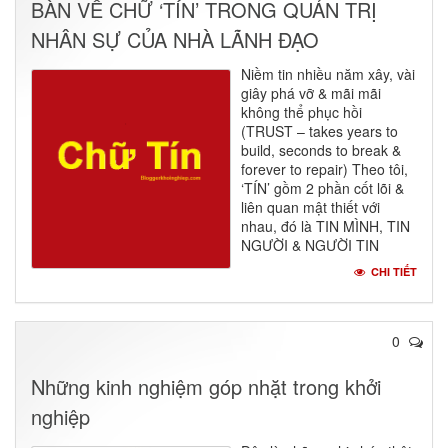
BÀN VỀ CHỮ ‘TÍN’ TRONG QUẢN TRỊ
NHÂN SỰ CỦA NHÀ LÃNH ĐẠO
Niềm tin nhiều năm xây, vài
giây phá vỡ & mãi mãi
không thể phục hồi
(TRUST – takes years to
build, seconds to break &
forever to repair) Theo tôi,
‘TÍN’ gồm 2 phần cốt lõi &
liên quan mật thiết với
nhau, đó là TIN MÌNH, TIN
NGƯỜI & NGƯỜI TIN
CHI TIẾT
0
Những kinh nghiệm góp nhặt trong khởi
nghiệp