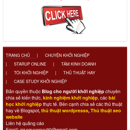
TRANG CHỦ
|
CHUYỆN KHỞI NGHIỆP
|
STARUP ONLINE
|
TÁM KINH DOANH
|
TÔI KHỞI NGHIỆP
|
THỦ THUẬT HAY
|
CASE STUDY KHỞI NGHIỆP
Bản quyền thuộc
Blog cho người khởi nghiệp
chuyên
chia sẻ kiến thức,
kinh nghiệm khởi nghiệp
, các
bài
học khởi nghiệp
thực tế. Bên cạnh chia sẻ các thủ thuật
hay về Blogspot
,
thủ thuật wordpresss
,
Thủ thuật seo
website
Liên hệ quảng cáo
Email: mr.nguyenvu90@gmail.com