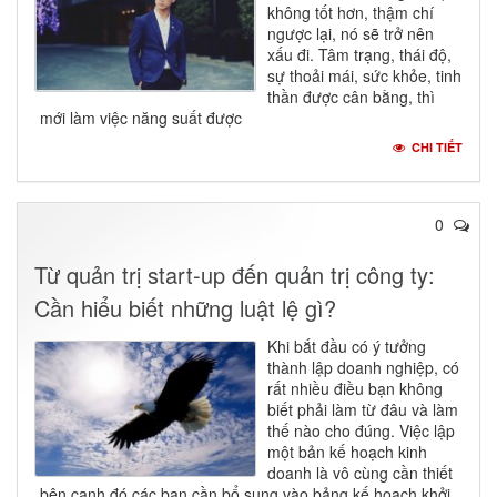
không tốt hơn, thậm chí
ngược lại, nó sẽ trở nên
xấu đi. Tâm trạng, thái độ,
sự thoải mái, sức khỏe, tinh
thần được cân bằng, thì
mới làm việc năng suất được
CHI TIẾT
0
Từ quản trị start-up đến quản trị công ty:
Cần hiểu biết những luật lệ gì?
Khi bắt đầu có ý tưởng
thành lập doanh nghiệp, có
rất nhiều điều bạn không
biết phải làm từ đâu và làm
thế nào cho đúng. Việc lập
một bản kế hoạch kinh
doanh là vô cùng cần thiết
bên cạnh đó các bạn cần bổ sung vào bảng kế hoạch khởi