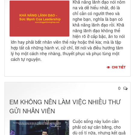
Khả năng lãnh đạo nói nôm
na và dễ hiểu nhất, đó là
chỉ cần có người theo và
nghe bạn, nghĩa là bạn có
khả năng lãnh đạo rồi. Khã
năng lãnh đạo không thể
hiện rõ ở cấp bậc, ăn to nói
lớn hay phải bắt nhân viên thế này hoặc thế kia; mà là tập
hợp tất cả những hành vi, cử chỉ, lời nói và điều hướng tâm
lý họ một cách nhẹ nhàng, thuyết phục và phục tùng một
cách tự nguyện.
CHI TIẾT
0
EM KHÔNG NÊN LÀM VIỆC NHIỀU THƯ
GỬI NHÂN VIÊN
Cuộc sống này luôn cần
phải có sự cân bằng, cho
dù cố tí nữa, nhưng kết quả