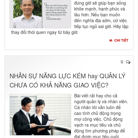
đúng giờ sẽ giúp bạn sống
khỏe mạnh, hạnh phúc và
lâu hơn. Nếu bạn muốn
đến nghĩa địa sớm, cứ việc
tiếp tục ngủ sai giờ. Hãy tập
thay đổi thói quen ngay từ bây giờ.
CHI TIẾT
0
NHÂN SỰ NĂNG LỰC KÉM hay QUẢN LÝ
CHƯA CÓ KHẢ NĂNG GIAO VIỆC?
Bài viết rất hay cho cả
người quản lý và nhân viên.
Cá nhân tôi vẫn luôn để
cao tính chủ động trọng
mọi công việc. Chủ động
vạch ra mục tiêu và chủ
động tìm phương pháp để
đạt được mục tiêu cuối