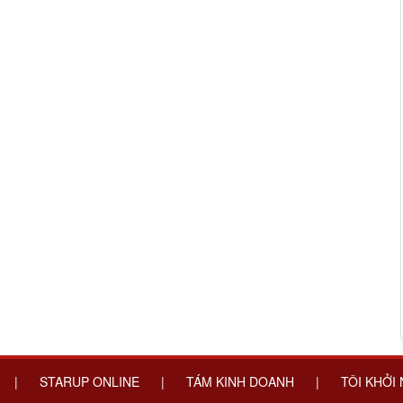
|
STARUP ONLINE
|
TÁM KINH DOANH
|
TÔI KHỞI