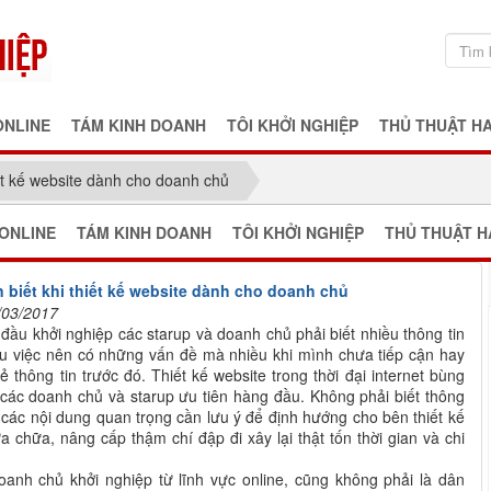
ONLINE
TÁM KINH DOANH
TÔI KHỞI NGHIỆP
THỦ THUẬT H
iết kế website dành cho doanh chủ
ONLINE
TÁM KINH DOANH
TÔI KHỞI NGHIỆP
THỦ THUẬT H
n biết khi thiết kế website dành cho doanh chủ
/03/2017
 đầu khởi nghiệp các starup và doanh chủ phải biết nhiều thông tin
ều việc nên có những vấn đề mà nhiều khi mình chưa tiếp cận hay
ẻ thông tin trước đó. Thiết kế website trong thời đại internet bùng
các doanh chủ và starup ưu tiên hàng đầu. Không phải biết thông
t các nội dung quan trọng cần lưu ý để định hướng cho bên thiết kế
chữa, nâng cấp thậm chí đập đi xây lại thật tốn thời gian và chi
oanh chủ khởi nghiệp từ lĩnh vực online, cũng không phải là dân