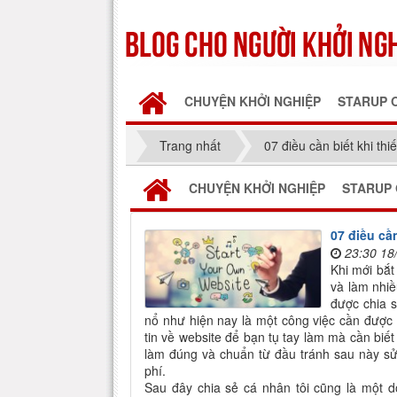
CHUYỆN KHỞI NGHIỆP
STARUP 
Trang nhất
07 điều cần biết khi th
CHUYỆN KHỞI NGHIỆP
STARUP 
07 điều cầ
23:30 18
Khi mới bắt
và làm nhi
được chia s
nổ như hiện nay là một công việc cần được 
tin về website để bạn tụ tay làm mà cần biế
làm đúng và chuẩn từ đầu tránh sau này sửa 
phí.
Sau đây chia sẻ cá nhân tôi cũng là một d