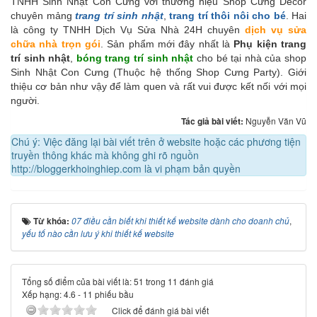
TNHH Sinh Nhật Con Cưng với thương hiệu Shop Cưng Decor
chuyên mảng
trang trí sinh nhật
,
trang trí thôi nôi cho bé
. Hai
là công ty TNHH Dịch Vụ Sửa Nhà 24H chuyên
dịch vụ sửa
chữa nhà trọn gói
. Sản phẩm mới đây nhất là
Phụ kiện trang
trí sinh nhật
,
bóng trang trí sinh nhật
cho bé tại nhà của shop
Sinh Nhật Con Cưng (Thuộc hệ thống Shop Cưng Party). Giới
thiệu cơ bản như vậy để làm quen và rất vui được kết nối với mọi
người.
Tác giả bài viết:
Nguyễn Văn Vũ
Chú ý: Việc đăng lại bài viết trên ở website hoặc các phương tiện
truyền thông khác mà không ghi rõ nguồn
http://bloggerkhoinghiep.com là vi phạm bản quyền
Từ khóa:
07 điều cần biết khi thiết kế website dành cho doanh chủ
,
yếu tố nào cần lưu ý khi thiết kế website
Tổng số điểm của bài viết là: 51 trong 11 đánh giá
Xếp hạng:
4.6
-
11
phiếu bầu
Click để đánh giá bài viết