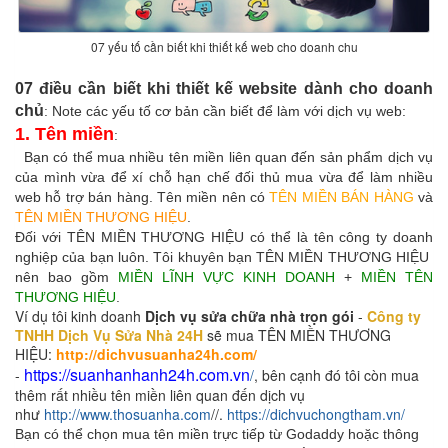
07 yếu tố cần biết khi thiết kế web cho doanh chu
07 điều cần biết khi thiết kế website dành cho doanh
chủ
: Note các yếu tố cơ bản cần biết để làm với dịch vụ web:
1. Tên miền
:
Bạn có thể mua nhiều tên miền liên quan đến sản phẩm dịch vụ
của mình vừa để xí chỗ hạn chế đối thủ mua vừa để làm nhiều
web hỗ trợ bán hàng. Tên miền nên có
TÊN MIỀN BÁN HÀNG
và
TÊN MIỀN THƯƠNG HIỆU
.
Đối với TÊN MIỀN THƯƠNG HIỆU có thể là tên công ty doanh
nghiệp của bạn luôn. Tôi khuyên bạn TÊN MIỀN THƯƠNG HIỆU
nên bao gồm
MIỀN LĨNH VỰC KINH DOANH
+
MIỀN TÊN
THƯƠNG HIỆU
.
Ví dụ tôi kinh doanh
Dịch vụ sửa chữa nhà trọn gói
-
Công ty
TNHH Dịch Vụ Sửa Nhà 24H
sẽ mua TÊN MIỀN THƯƠNG
HIỆU:
http://dichvusuanha24h.com/
https://suanhanhanh24h.com.vn
-
/
, bên cạnh đó tôi còn mua
thêm rất nhiều tên miền liên quan đến dịch vụ
như
http://www.thosuanha.com
//.
https://dichvuchongtham.vn/
Bạn có thể chọn mua tên miền trực tiếp từ Godaddy hoặc thông