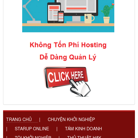
TRANG CHỦ
|
CHUYỆN KHỞI NGHIỆP
|
STARUP ONLINE
|
TÁM KINH DOANH
|
TÔI KHỞI NGHIỆP
|
THỦ THUẬT HAY