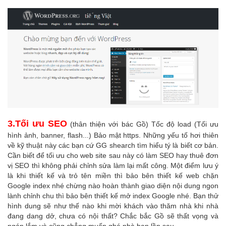
3.Tối ưu SEO
(thân thiện với bác Gồ) Tốc độ load (Tối ưu
hình ảnh, banner, flash...) Bảo mật https. Những yếu tố hơi thiên
về kỹ thuật này các bạn cứ GG shearch tìm hiểu tý là biết cơ bản.
Cần biết để tối ưu cho web site sau này có làm SEO hay thuê đơn
vị SEO thì không phải chỉnh sửa làm lại mất công. Một điểm lưu ý
là khi thiết kế và trỏ tên miền thì bảo bên thiết kế web chặn
Google index nhé chừng nào hoàn thành giao diện nội dung ngon
lành chỉnh chu thì bảo bên thiết kế mở index Google nhé. Bạn thử
hình dung sẽ như thế nào khi mời khách vào thăm nhà khi nhà
đang dang dở, chưa có nội thất? Chắc bắc Gồ sẽ thất vọng và