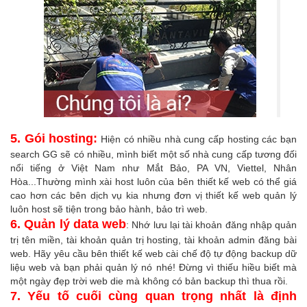
5. Gói hosting:
Hiện có nhiều nhà cung cấp hosting các bạn
search GG sẽ có nhiều, mình biết một số nhà cung cấp tương đối
nổi tiếng ở Việt Nam như Mắt Bảo, PA VN, Viettel, Nhân
Hòa...Thường mình xài host luôn của bên thiết kế web có thể giá
cao hơn các bên dịch vụ kia nhưng đơn vị thiết kế web quản lý
luôn host sẽ tiện trong bảo hành, bảo trì web.
6. Quản lý data web
: Nhớ lưu lại tài khoản đăng nhập quản
trị tên miền, tài khoản quản trị hosting, tài khoản admin đăng bài
web. Hãy yêu cầu bên thiết kế web cài chế độ tự động backup dữ
liệu web và bạn phải quản lý nó nhé! Đừng vì thiếu hiều biết mà
một ngày đẹp trời web die mà không có bản backup thì thua rồi.
7. Yếu tố cuối cùng quan trọng nhất là định