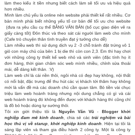
làm theo kiểu ít tiền nhưng biết cách làm sẽ tối ưu và hiệu quả
hơn nhiều.
Mình làm chủ yếu là online nên website phải thiết kế rất nhiều. Cơ
bản mình phải biết những yếu tố cơ bản để tối ưu cho website
(đưa ra yêu cầu cụ thể BẰNG VĂN BẢN (bố cục giao diện vẽ ra
giấy càng tốt) Đôn thúc và theo sát cái người làm web cho mình
(Cafe trò chuyện thân tình truyền đạt ý tưởng cho dễ)
Làm nhiều web thì sử dụng dịch vụ 2 -3 chỗ tránh đặt trứng vô 1
giỏ con máy chủ của bên 1 bị die thì còn con 2,3. Em thì hay chơi
với những công ty thiết kế web nhỏ và sinh viên (đặc tính họ ít
đơn hàng, thời gian chăm sóc web mình nhiều, chỉnh sửa thoải
mái, dễ dàng kết thân. :V)
Làm web chỉ là cái nền thôi, ngôi nhà có đẹp hay không, nội thất
có nổi bật, đặc trưng để thu hút các vị khách tới thăm hay không
mới là vấn đề mà các doanh chủ cần quan tâm. Bỏ tiền vài chục
triệu làm web hoành tráng nhưng nội dung chẳng có gì và cái
web hoành tráng đó không đến được với khách hàng thì cũng chỉ
là đồ bỏ hoặc dùng tự sướng thôi.
Tôi xin giới thiệu tôi là
Nguyễn Văn Vũ
-
Blogger khởi
nghiệp
đam mê kinh doanh
, chia sẻ các
trải nghiệm và bài
học thú vị về starup
,
khởi nghiệp kinh doanh
. Hiện tại tôi là
sáng lập viên và tham gia điều hành 2 công ty. Một là công ty