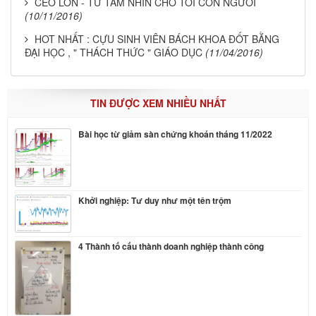
CEO LỚN - TỪ TẦM NHÌN CHO TỚI CON NGƯỜI
(10/11/2016)
HOT NHẤT : CỰU SINH VIÊN BÁCH KHOA ĐỐT BẰNG
ĐẠI HỌC , " THÁCH THỨC " GIÁO DỤC
(11/04/2016)
TIN ĐƯỢC XEM NHIỀU NHẤT
Bài học từ giảm sàn chứng khoán tháng 11/2022
Khởi nghiệp: Tư duy như một tên trộm
4 Thành tố cấu thành doanh nghiệp thành công