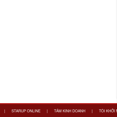
|
STARUP ONLINE
|
TÁM KINH DOANH
|
TÔI KHỞI