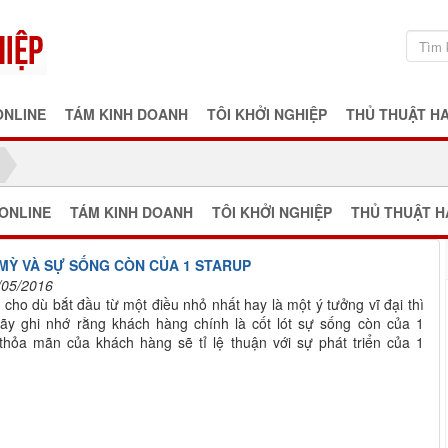
ONLINE
TÁM KINH DOANH
TÔI KHỞI NGHIỆP
THỦ THUẬT H
ONLINE
TÁM KINH DOANH
TÔI KHỞI NGHIỆP
THỦ THUẬT H
 MỲ VÀ SỰ SỐNG CÒN CỦA 1 STARUP
/05/2016
 cho dù bắt đầu từ một điều nhỏ nhất hay là một ý tưởng vĩ đại thì
ãy ghi nhớ rằng khách hàng chính là cốt lót sự sống còn của 1
 thỏa mãn của khách hàng sẽ tỉ lệ thuận với sự phát triển của 1