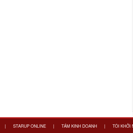
|
STARUP ONLINE
|
TÁM KINH DOANH
|
TÔI KHỞI