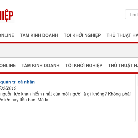
ONLINE
TÁM KINH DOANH
TÔI KHỞI NGHIỆP
THỦ THUẬT H
ONLINE
TÁM KINH DOANH
TÔI KHỞI NGHIỆP
THỦ THUẬT H
 quản trị cá nhân
/03/2019
 nguồn lực khan hiếm nhất của mỗi người là gì không? Không phải
ức lực hay tiền bạc. Mà là.....