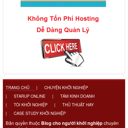
TRANG CHỦ
|
CHUYỆN KHỞI NGHIỆP
|
STARUP ONLINE
|
TÁM KINH DOANH
|
TÔI KHỞI NGHIỆP
|
THỦ THUẬT HAY
|
CASE STUDY KHỞI NGHIỆP
Bản quyền thuộc
Blog cho người khởi nghiệp
chuyên