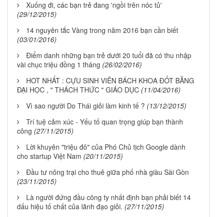
Xuống đi, các bạn trẻ đang 'ngồi trên nóc tủ'
(29/12/2015)
14 nguyên tắc Vàng trong năm 2016 bạn cần biết
(03/01/2016)
Điểm danh những bạn trẻ dưới 20 tuổi đã có thu nhập
vài chục triệu đồng 1 tháng
(26/02/2016)
HOT NHẤT : CỰU SINH VIÊN BÁCH KHOA ĐỐT BẰNG
ĐẠI HỌC , " THÁCH THỨC " GIÁO DỤC
(11/04/2016)
Vì sao người Do Thái giỏi làm kinh tế ?
(13/12/2015)
Trí tuệ cảm xúc - Yếu tố quan trọng giúp bạn thành
công
(27/11/2015)
Lời khuyên "triệu đô" của Phó Chủ tịch Google dành
cho startup Việt Nam
(20/11/2015)
Đầu tư nông trại cho thuê giữa phố nhà giàu Sài Gòn
(23/11/2015)
Là người đứng đầu công ty nhất định bạn phải biết 14
dấu hiệu tố chất của lãnh đạo giỏi.
(27/11/2015)