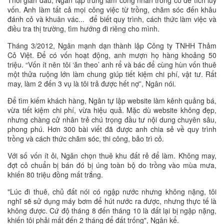
vốn. Anh làm tất cả mọi công việc từ trồng, chăm sóc đến khâu
đánh cỏ và khuân vác... để biết quy trình, cách thức làm việc và
điều tra thị trường, tìm hướng đi riêng cho mình.
Tháng 3/2012, Ngân mạnh dạn thành lập Công ty TNHH Thảm
Cỏ Việt. Để có vốn hoạt động, anh mượn họ hàng khoảng 50
triệu. “Vốn ít nên tôi ‘ăn theo’ anh rể và bác để cùng hùn vốn thuê
một thửa ruộng lớn làm chung giúp tiết kiệm chi phí, vật tư. Rất
may, làm 2 đến 3 vụ là tôi trả được hết nợ”, Ngân nói.
Để tìm kiếm khách hàng, Ngân tự lập website làm kênh quảng bá,
vừa tiết kiệm chi phí, vừa hiệu quả. Mặc dù website không đẹp,
nhưng chàng cử nhân trẻ chú trọng đầu tư nội dung chuyên sâu,
phong phú. Hơn 300 bài viết đã được anh chia sẻ về quy trình
trồng và cách thức chăm sóc, thi công, bảo trì cỏ.
Với số vốn ít ỏi, Ngân chọn thuê khu đất rẻ để làm. Không may,
đợt cỏ chuẩn bị bán đó bị úng toàn bộ do trồng vào mùa mưa,
khiến 80 triệu đồng mất trắng.
"Lúc đi thuê, chủ đất nói có ngập nước nhưng không nặng, tôi
nghĩ sẽ sử dụng máy bơm để hút nước ra được, nhưng thực tế là
không được. Cứ độ tháng 8 đến tháng 10 là đất lại bị ngập nặng,
khiến tôi phải mất đến 2 tháng để đất trống", Ngân kể.