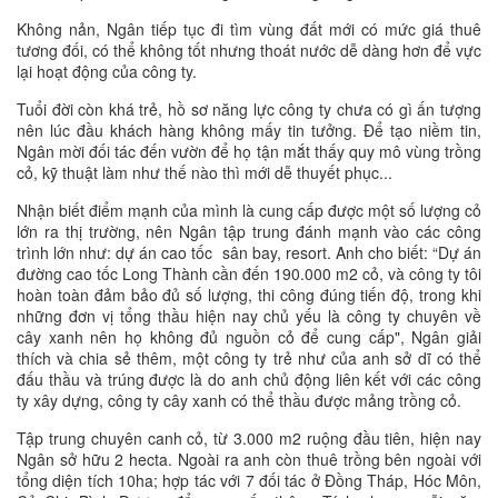
Không nản, Ngân tiếp tục đi tìm vùng đất mới có mức giá thuê
tương đối, có thể không tốt nhưng thoát nước dễ dàng hơn để vực
lại hoạt động của công ty.
Tuổi đời còn khá trẻ, hồ sơ năng lực công ty chưa có gì ấn tượng
nên lúc đầu khách hàng không mấy tin tưởng. Để tạo niềm tin,
Ngân mời đối tác đến vườn để họ tận mắt thấy quy mô vùng trồng
cỏ, kỹ thuật làm như thế nào thì mới dễ thuyết phục...
Nhận biết điểm mạnh của mình là cung cấp được một số lượng cỏ
lớn ra thị trường, nên Ngân tập trung đánh mạnh vào các công
trình lớn như: dự án cao tốc sân bay, resort. Anh cho biết: “Dự án
đường cao tốc Long Thành cần đến 190.000 m2 cỏ, và công ty tôi
hoàn toàn đảm bảo đủ số lượng, thi công đúng tiến độ, trong khi
những đơn vị tổng thầu hiện nay chủ yếu là công ty chuyên về
cây xanh nên họ không đủ nguồn cỏ để cung cấp", Ngân giải
thích và chia sẻ thêm, một công ty trẻ như của anh sở dĩ có thể
đấu thầu và trúng được là do anh chủ động liên kết với các công
ty xây dựng, công ty cây xanh có thể thầu được mảng trồng cỏ.
Tập trung chuyên canh cỏ, từ 3.000 m2 ruộng đầu tiên, hiện nay
Ngân sở hữu 2 hecta. Ngoài ra anh còn thuê trồng bên ngoài với
tổng diện tích 10ha; hợp tác với 7 đối tác ở Đồng Tháp, Hóc Môn,