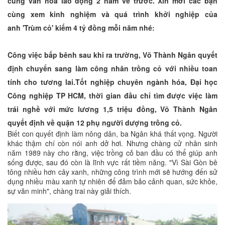
cung văn hoá lao động 2 năm về trước. Xin mời các bạn
cùng xem kinh nghiệm và quá trình khởi nghiệp của
anh 'Trùm cỏ' kiếm 4 tỷ đồng mỗi năm nhé:
Công việc bấp bênh sau khi ra trường, Võ Thành Ngân quyết
định chuyển sang làm công nhân trồng cỏ với nhiều toan
tính cho tương lai.
Tốt nghiệp chuyên ngành hóa, Đại học
Công nghiệp TP HCM, thời gian đầu chỉ tìm được việc làm
trái nghề với mức lương 1,5 triệu đồng, Võ Thành Ngân
quyết định về quận 12 phụ người dượng trồng cỏ.
Biết con quyết định làm nông dân, ba Ngân khá thất vọng. Người
khác thậm chí còn nói anh dở hơi. Nhưng chàng cử nhân sinh
năm 1989 này cho rằng, việc trồng cỏ ban đầu có thể giúp anh
sống được, sau đó còn là lĩnh vực rất tiềm năng. "Vì Sài Gòn bê
tông nhiều hơn cây xanh, những công trình mới sẽ hướng đến sử
dụng nhiều màu xanh tự nhiên để đảm bảo cảnh quan, sức khỏe,
sự văn minh", chàng trai này giải thích.