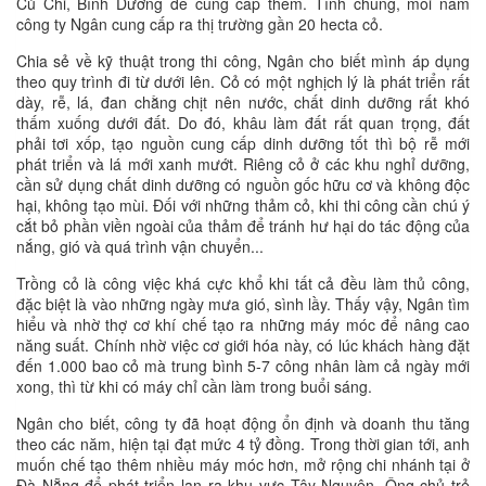
Củ Chi, Bình Dương để cung cấp thêm. Tính chung, mỗi năm
công ty Ngân cung cấp ra thị trường gần 20 hecta cỏ.
Chia sẻ về kỹ thuật trong thi công, Ngân cho biết mình áp dụng
theo quy trình đi từ dưới lên. Cỏ có một nghịch lý là phát triển rất
dày, rễ, lá, đan chằng chịt nên nước, chất dinh dưỡng rất khó
thấm xuống dưới đất. Do đó, khâu làm đất rất quan trọng, đất
phải tơi xốp, tạo nguồn cung cấp dinh dưỡng tốt thì bộ rễ mới
phát triển và lá mới xanh mướt. Riêng cỏ ở các khu nghỉ dưỡng,
cần sử dụng chất dinh dưỡng có nguồn gốc hữu cơ và không độc
hại, không tạo mùi. Đối với những thảm cỏ, khi thi công cần chú ý
cắt bỏ phần viền ngoài của thảm để tránh hư hại do tác động của
nắng, gió và quá trình vận chuyển...
Trồng cỏ là công việc khá cực khổ khi tất cả đều làm thủ công,
đặc biệt là vào những ngày mưa gió, sình lầy. Thấy vậy, Ngân tìm
hiểu và nhờ thợ cơ khí chế tạo ra những máy móc để nâng cao
năng suất. Chính nhờ việc cơ giới hóa này, có lúc khách hàng đặt
đến 1.000 bao cỏ mà trung bình 5-7 công nhân làm cả ngày mới
xong, thì từ khi có máy chỉ cần làm trong buổi sáng.
Ngân cho biết, công ty đã hoạt động ổn định và doanh thu tăng
theo các năm, hiện tại đạt mức 4 tỷ đồng. Trong thời gian tới, anh
muốn chế tạo thêm nhiều máy móc hơn, mở rộng chi nhánh tại ở
Đà Nẵng để phát triển lan ra khu vực Tây Nguyên. Ông chủ trẻ