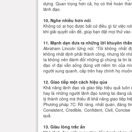
dựng. Quan trọng hơn cả, họ có thể hoàn thà
lãnh đạo.
10. Nghe nhiều hơn nói
Không có ai học được bất cứ điều gì từ việc n
khi giải quyết vấn đề, giúp bạn đặt mọi thứ vào
11. Mạnh dạn đưa ra những lời khuyên thẳ
Abraham Lincoln từng nói: “Tôi không nhất đị
không nhất định phải thành công, nhưng tôi nhấ
ta không nên đánh đổi những gì chúng ta tin là
đạo vĩ đại vẫn sống đúng với niềm tin của m
người xung quanh, cấp trên hay chính họ muốn
12. Giao tiếp một cách hiệu qủa
Khả năng lãnh đạo và giao tiếp hiệu quả luôn
hay là những người lãnh đạo tương lai đang 
lý thành công mà thiếu đi khả năng giao tiếp hi
Phương pháp 7C: Rõ ràng, nhất quán, đáng tin c
Consistent, Credible, Confident, Civil, Conci
quả.
13. Giàu lòng trắc ẩn