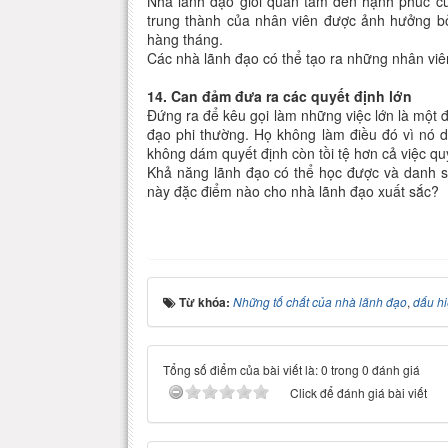
Nhà lãnh đạo giỏi quan tâm đến hạnh phúc c
trung thành của nhân viên được ảnh hưởng bởi
hàng tháng.
Các nhà lãnh đạo có thể tạo ra những nhân vi
14. Can đảm đưa ra các quyết định lớn
Đứng ra để kêu gọi làm những việc lớn là một đ
đạo phi thường. Họ không làm điều đó vì nó dễ
không dám quyết định còn tồi tệ hơn cả việc quy
Khả năng lãnh đạo có thể học được và danh s
này đặc điểm nào cho nhà lãnh đạo xuất sắc?
Từ khóa:
Những tố chất của nhà lãnh đạo
,
dấu hi
Tổng số điểm của bài viết là: 0 trong 0 đánh giá
Click để đánh giá bài viết