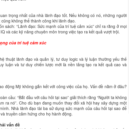
quan trọng nhất của nhà lãnh đạo tốt. Nếu không có nó, những người
 cũng không thể thành công khi lãnh đạo.
ốn sách: “Lãnh đạo: Sức mạnh của trí tuệ cảm xúc” chỉ ra rằng ở mọi
 IQ và các kỹ năng chuyên môn trong việc tạo ra kết quả vượt trội.
rọng của trí tuệ cảm xúc
hệ thuật lãnh đạo và quản lý, tư duy logic và lý luận thường yếu thế
y luận và tư duy chiến lược mới là nền tảng tạo ra kết quả cao và
lao động Mỹ không gắn kết với công việc của họ. Vấn đề nằm ở đâu?
àn cầu: “Bắt đầu với câu hỏi tại sao” giải thích rằng “Người ta không
àm ra nó”. Cho dù bạn đang muốn thay đổi xã hội hay xây dựng một
mình. Nhà lãnh đạo tài ba sử dụng sức mạnh của câu hỏi tại sao để
n và truyền cảm hứng cho họ hành động.
hải vấn đề