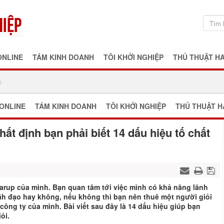
ONLINE
TÁM KINH DOANH
TÔI KHỞI NGHIỆP
THỦ THUẬT H
ONLINE
TÁM KINH DOANH
TÔI KHỞI NGHIỆP
THỦ THUẬT H
ất định bạn phải biết 14 dấu hiệu tố chất
arup của mình. Bạn quan tâm tới việc mình có khả năng lãnh
lãh đạo hay không, nếu không thì bạn nên thuê một người giỏi
ng ty của mình. Bài viết sau đây là 14 dấu hiệu giúp bạn
ỏi.