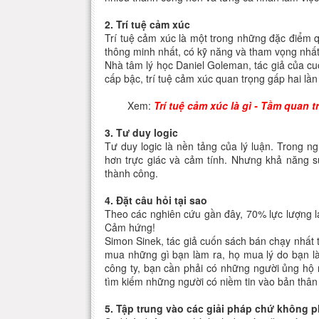
2. Trí tuệ cảm xúc
Trí tuệ cảm xúc là một trong những đặc điểm 
thông minh nhất, có kỹ năng và tham vọng nhất
Nhà tâm lý học Daniel Goleman, tác giả của cu
cấp bậc, trí tuệ cảm xúc quan trọng gấp hai lần
Xem:
Trí tuệ cảm xúc là gì - Tầm quan t
3. Tư duy logic
Tư duy logic là nền tảng của lý luận. Trong ng
hơn trực giác và cảm tính. Nhưng khả năng su
thành công.
4. Đặt câu hỏi tại sao
Theo các nghiên cứu gần đây, 70% lực lượng 
Cảm hứng!
Simon Sinek, tác giả cuốn sách bán chạy nhất to
mua những gì bạn làm ra, họ mua lý do bạn l
công ty, bạn cần phải có những người ủng hộ 
tìm kiếm những người có niềm tin vào bản thâ
5. Tập trung vào các giải pháp chứ không p