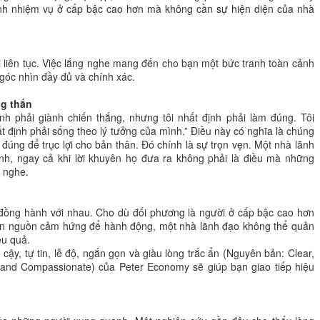
nh nhiệm vụ ở cấp bậc cao hơn mà không cần sự hiện diện của nhà
ói liên tục. Việc lắng nghe mang đến cho bạn một bức tranh toàn cảnh
 góc nhìn đầy đủ và chính xác.
ng thắn
nh phải giành chiến thắng, nhưng tôi nhất định phải làm đúng. Tôi
t định phải sống theo lý tưởng của mình.” Điều này có nghĩa là chúng
 đúng để trục lợi cho bản thân. Đó chính là sự trọn vẹn. Một nhà lãnh
ình, ngay cả khi lời khuyên họ đưa ra không phải là điều mà những
 nghe.
 đồng hành với nhau. Cho dù đối phương là người ở cấp bậc cao hơn
cần nguồn cảm hứng để hành động, một nhà lãnh đạo không thể quản
ệu quả.
ậy, tự tin, lễ độ, ngắn gọn và giàu lòng trắc ẩn (Nguyên bản: Clear,
se and Compassionate) của Peter Economy sẽ giúp bạn giao tiếp hiệu