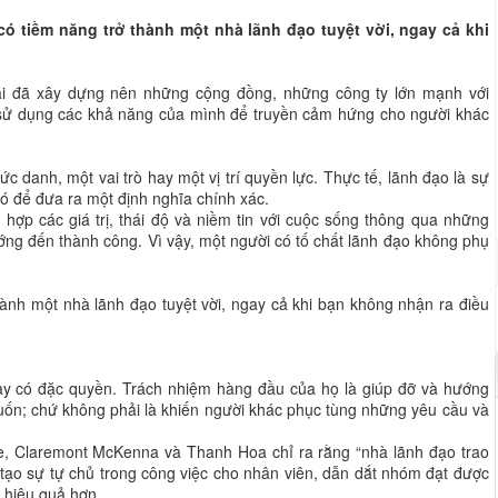
có tiềm năng trở thành một nhà lãnh đạo tuyệt vời, ngay cả khi
đại đã xây dựng nên những cộng đồng, những công ty lớn mạnh với
 sử dụng các khả năng của mình để truyền cảm hứng cho người khác
c danh, một vai trò hay một vị trí quyền lực. Thực tế, lãnh đạo là sự
ó để đưa ra một định nghĩa chính xác.
p hợp các giá trị, thái độ và niềm tin với cuộc sống thông qua những
ng đến thành công. Vì vậy, một người có tố chất lãnh đạo không phụ
hành một nhà lãnh đạo tuyệt vời, ngay cả khi bạn không nhận ra điều
hay có đặc quyền. Trách nhiệm hàng đầu của họ là giúp đỡ và hướng
ốn; chứ không phải là khiến người khác phục tùng những yêu cầu và
e, Claremont McKenna và Thanh Hoa chỉ ra rằng “nhà lãnh đạo trao
tạo sự tự chủ trong công việc cho nhân viên, dẫn dắt nhóm đạt được
 hiệu quả hơn.