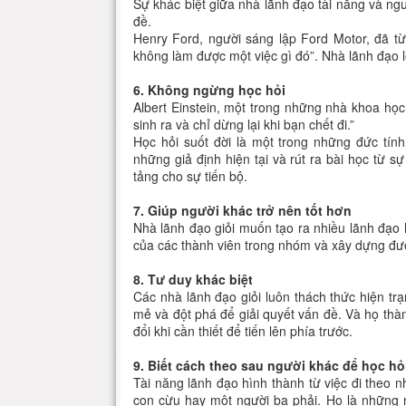
Sự khác biệt giữa nhà lãnh đạo tài năng và ng
đề.
Henry Ford, người sáng lập Ford Motor, đã t
không làm được một việc gì đó”. Nhà lãnh đạo lớ
6. Không ngừng học hỏi
Albert Einstein, một trong những nhà khoa học v
sinh ra và chỉ dừng lại khi bạn chết đi.”
Học hỏi suốt đời là một trong những đức tín
những giả định hiện tại và rút ra bài học từ 
tảng cho sự tiến bộ.
7. Giúp người khác trở nên tốt hơn
Nhà lãnh đạo giỏi muốn tạo ra nhiều lãnh đạo 
của các thành viên trong nhóm và xây dựng đượ
8. Tư duy khác biệt
Các nhà lãnh đạo giỏi luôn thách thức hiện tr
mẻ và đột phá để giải quyết vấn đề. Và họ thà
đổi khi cần thiết để tiến lên phía trước.
9. Biết cách theo sau người khác để học hỏ
Tài năng lãnh đạo hình thành từ việc đi theo 
con cừu hay một người ba phải. Họ là những 