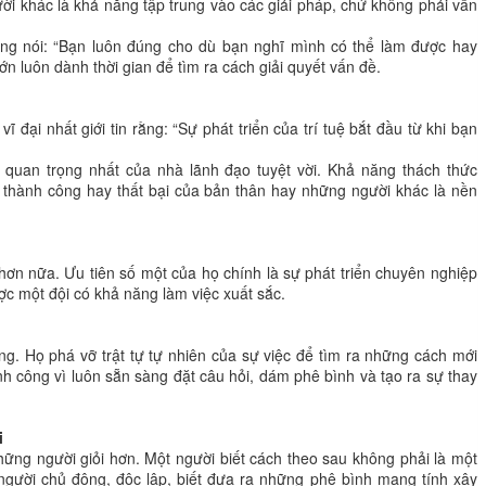
ười khác là khả năng tập trung vào các giải pháp, chứ không phải vấn
ừng nói: “Bạn luôn đúng cho dù bạn nghĩ mình có thể làm được hay
n luôn dành thời gian để tìm ra cách giải quyết vấn đề.
ĩ đại nhất giới tin rằng: “Sự phát triển của trí tuệ bắt đầu từ khi bạn
h quan trọng nhất của nhà lãnh đạo tuyệt vời. Khả năng thách thức
sự thành công hay thất bại của bản thân hay những người khác là nền
hơn nữa. Ưu tiên số một của họ chính là sự phát triển chuyên nghiệp
c một đội có khả năng làm việc xuất sắc.
ạng. Họ phá vỡ trật tự tự nhiên của sự việc để tìm ra những cách mới
nh công vì luôn sẵn sàng đặt câu hỏi, dám phê bình và tạo ra sự thay
i
những người giỏi hơn. Một người biết cách theo sau không phải là một
người chủ động, độc lập, biết đưa ra những phê bình mang tính xây