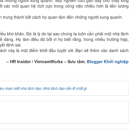
ủa những người xung quanh. Một nghiên cứu gần đây cho thấy lòng
 các mối quan hệ tích cực trong công việc nhiều hơn là tiền lương
ên trung thành bởi cách họ quan tâm đến những người xung quanh.
iều khó khăn. Đó là lý do tại sao chúng ta luôn cần phải một nhà lãnh
 dàng. Họ làm điều đó bởi vì họ biết rằng, trong nhiều trường hợp,
ết định sai.
ách này là một điểm khởi đầu tuyệt vời. Bạn sẽ thêm vào danh sách
– HR Insider / VietnamWorks – Sưu tầm:
Blogger Khởi nghiệp
ệu nhận biết nhà lãnh đạo
,
Nhà lãnh đạo cần tố chất gì