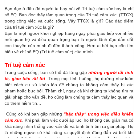
Bạn đọc ở đâu đó người ta hay nói về Trí tuệ cảm xúc hay là chỉ
số EQ. Bạn đọc thấy tầm quan trọng của Trí tuệ cảm xúc (TTCX)
trong công việc và cuộc sống. Vậy TTCX là gì!? Các đặc điểm
của trí tuệ cảm xúc là gì?
Bạn là một người khởi nghiệp hàng ngày phải giao tiếp với nhiều
mối quan hệ và điều quan trọng bạn là người lãnh đạo dẫn dắt
con thuyền của mình đi đến thành công. Hơn ai hết bạn cần tìm
hiểu về chỉ số EQ (Trí tuệ cảm xúc) của mình.
Trí tuệ cảm xúc
Trong cuộc sống, bạn có thể đã từng gặp
những người rất tinh
tế, giao tiếp rất tốt
.
Trong mọi tình huống, họ dường như luôn
biết cách cư xử khéo léo để chúng ta không cảm thấy bị xúc
phạm hoặc bực bội. Thậm chí, ngay cả khi chúng ta không tìm ra
giải pháp cho vấn đề, họ cũng làm chúng ta cảm thấy lạc quan và
có thêm niềm tin…
Cũng có khi bạn gặp những
“bậc thầy” trong việc điều khiển
cảm xúc
. Khi phải làm việc dưới áp lực, họ không cáu giận mà có
khả năng nhìn thẳng vào vấn đề và bình tĩnh tìm ra giải pháp. Họ
là những người có khả năng ra quyết định đúng đắn và biết khi