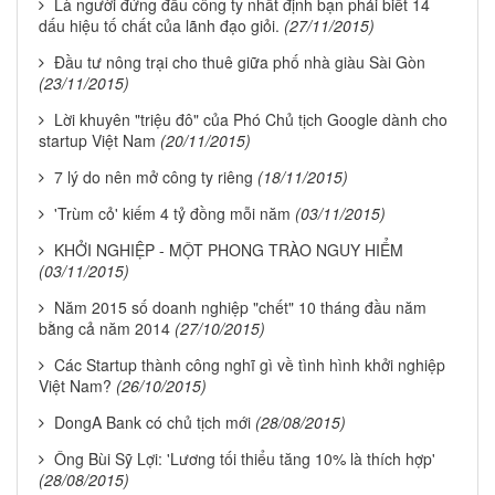
Là người đứng đầu công ty nhất định bạn phải biết 14
dấu hiệu tố chất của lãnh đạo giỏi.
(27/11/2015)
Đầu tư nông trại cho thuê giữa phố nhà giàu Sài Gòn
(23/11/2015)
Lời khuyên "triệu đô" của Phó Chủ tịch Google dành cho
startup Việt Nam
(20/11/2015)
7 lý do nên mở công ty riêng
(18/11/2015)
'Trùm cỏ' kiếm 4 tỷ đồng mỗi năm
(03/11/2015)
KHỞI NGHIỆP - MỘT PHONG TRÀO NGUY HIỂM
(03/11/2015)
Năm 2015 số doanh nghiệp "chết" 10 tháng đầu năm
bằng cả năm 2014
(27/10/2015)
Các Startup thành công nghĩ gì về tình hình khởi nghiệp
Việt Nam?
(26/10/2015)
DongA Bank có chủ tịch mới
(28/08/2015)
Ông Bùi Sỹ Lợi: 'Lương tối thiểu tăng 10% là thích hợp'
(28/08/2015)