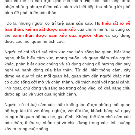
nào có thể tin vào trực giác của mình. Họ luôn sẵn lòng thừa
nhận những nhược điểm của mình và biết tiếp thu những lời phê
bình để phát triển bản thân…
Đó là những người có
trí tuệ cảm xúc
cao. Họ
hiểu rất rõ về
bản thân, kiểm soát được cảm xúc
của chính mình, họ cũng có
thể
cảm nhận được cảm xúc của người khác
và xây dựng
được các mối quan hệ tích cực.
Người có chỉ số trí tuệ cảm xúc cao luôn sống lạc quan, biết lắng
nghe, thấu hiểu cảm xúc, mong muốn và quan điểm của người
khác, phân biệt được chúng và sử dụng chúng để hướng dẫn suy
nghĩ và hành động của bản thân. Từ đó, biết thông cảm, xây
dựng và duy trì các mối quan hệ, quan tâm đến người khác nên
có cuộc sống cởi mở và chân thành, dễ thích nghi với ngoại cảnh,
linh hoạt, chủ động và sáng tạo trong công việc, có khả năng chịu
được áp lực và vượt qua nghịch cảnh.
Người có trí tuệ cảm xúc thấp không tạo được những mối quan
hệ hợp tác tốt với đồng nghiệp, với đối tác, khách hàng và ngay
trong mối quan hệ bạn bè, gia đình. Không thể làm chủ cảm xúc
bản thân, thiếu sự nhẫn nại và chịu đựng trong các tình huống
xảy ra trong cuộc sống.