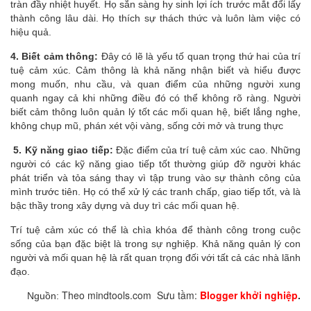
tràn đầy nhiệt huyết. Họ sẵn sàng hy sinh lợi ích trước mắt đổi lấy
thành công lâu dài. Họ thích sự thách thức và luôn làm việc có
hiệu quả.
4. Biết cảm thông:
Đây có lẽ là yếu tố quan trọng thứ hai của trí
tuệ cảm xúc. Cảm thông là khả năng nhận biết và hiểu được
mong muốn, nhu cầu, và quan điểm của những người xung
quanh ngay cả khi những điều đó có thể không rõ ràng. Người
biết cảm thông luôn quản lý tốt các mối quan hệ, biết lắng nghe,
không chụp mũ, phán xét vội vàng, sống cởi mở và trung thực
5. Kỹ năng giao tiếp:
Đặc điểm của trí tuệ cảm xúc cao. Những
người có các kỹ năng giao tiếp tốt thường giúp đỡ người khác
phát triển và tỏa sáng thay vì tập trung vào sự thành công của
mình trước tiên. Họ có thể xử lý các tranh chấp, giao tiếp tốt, và là
bậc thầy trong xây dựng và duy trì các mối quan hệ.
Trí tuệ cảm xúc có thể là chìa khóa để thành công trong cuộc
sống của bạn đặc biệt là trong sự nghiệp. Khả năng quản lý con
người và mối quan hệ là rất quan trọng đối với tất cả các nhà lãnh
đạo.
Theo mindtools.com Sưu tầm:
Blogger khởi nghiệp
.
Nguồn: