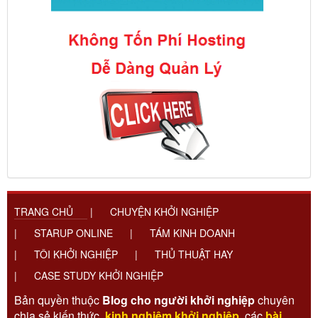
TRANG CHỦ
|
CHUYỆN KHỞI NGHIỆP
|
STARUP ONLINE
|
TÁM KINH DOANH
|
TÔI KHỞI NGHIỆP
|
THỦ THUẬT HAY
|
CASE STUDY KHỞI NGHIỆP
Bản quyền thuộc
Blog cho người khởi nghiệp
chuyên
chia sẻ kiến thức,
kinh nghiệm khởi nghiệp
, các
bài