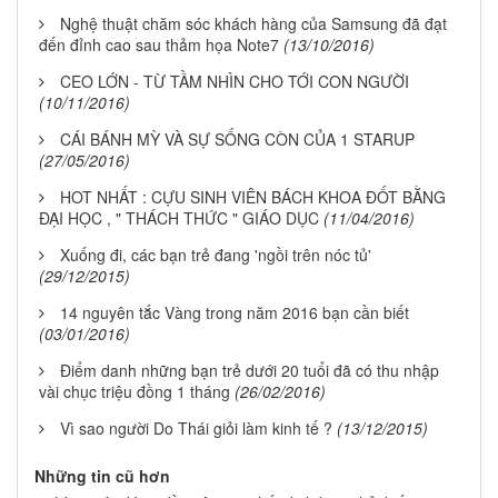
Nghệ thuật chăm sóc khách hàng của Samsung đã đạt
đến đỉnh cao sau thảm họa Note7
(13/10/2016)
CEO LỚN - TỪ TẦM NHÌN CHO TỚI CON NGƯỜI
(10/11/2016)
CÁI BÁNH MỲ VÀ SỰ SỐNG CÒN CỦA 1 STARUP
(27/05/2016)
HOT NHẤT : CỰU SINH VIÊN BÁCH KHOA ĐỐT BẰNG
ĐẠI HỌC , " THÁCH THỨC " GIÁO DỤC
(11/04/2016)
Xuống đi, các bạn trẻ đang 'ngồi trên nóc tủ'
(29/12/2015)
14 nguyên tắc Vàng trong năm 2016 bạn cần biết
(03/01/2016)
Điểm danh những bạn trẻ dưới 20 tuổi đã có thu nhập
vài chục triệu đồng 1 tháng
(26/02/2016)
Vì sao người Do Thái giỏi làm kinh tế ?
(13/12/2015)
Những tin cũ hơn