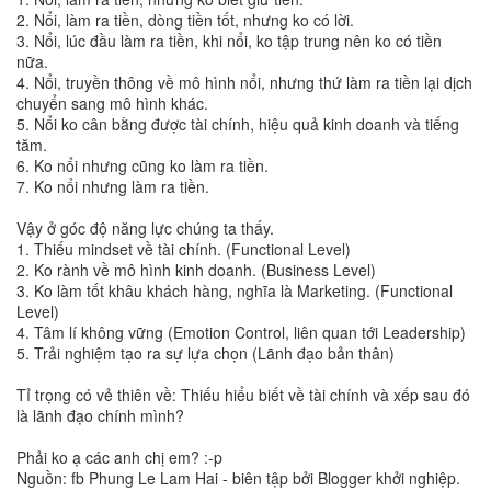
2. Nổi, làm ra tiền, dòng tiền tốt, nhưng ko có lời.
3. Nổi, lúc đầu làm ra tiền, khi nổi, ko tập trung nên ko có tiền
nữa.
4. Nổi, truyền thông về mô hình nổi, nhưng thứ làm ra tiền lại dịch
chuyển sang mô hình khác.
5. Nổi ko cân bằng được tài chính, hiệu quả kinh doanh và tiếng
tăm.
6. Ko nổi nhưng cũng ko làm ra tiền.
7. Ko nổi nhưng làm ra tiền.
Vậy ở góc độ năng lực chúng ta thấy.
1. Thiếu mindset về tài chính. (Functional Level)
2. Ko rành về mô hình kinh doanh. (Business Level)
3. Ko làm tốt khâu khách hàng, nghĩa là Marketing. (Functional
Level)
4. Tâm lí không vững (Emotion Control, liên quan tới Leadership)
5. Trải nghiệm tạo ra sự lựa chọn (Lãnh đạo bản thân)
Tỉ trọng có vẻ thiên về: Thiếu hiểu biết về tài chính và xếp sau đó
là lãnh đạo chính mình?
Phải ko ạ các anh chị em? :-p
Nguồn: fb Phung Le Lam Hai - biên tập bởi Blogger khởi nghiệp.