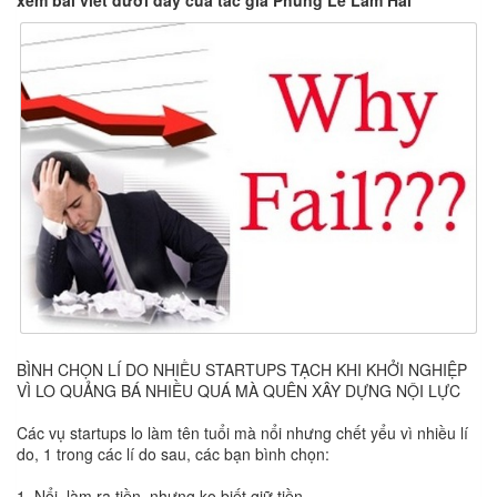
xem bài viết dưới đây của tác giả Phùng Lê Lâm Hải
BÌNH CHỌN LÍ DO NHIỀU STARTUPS TẠCH KHI KHỞI NGHIỆP
VÌ LO QUẢNG BÁ NHIỀU QUÁ MÀ QUÊN XÂY DỰNG NỘI LỰC
Các vụ startups lo làm tên tuổi mà nổi nhưng chết yểu vì nhiều lí
do, 1 trong các lí do sau, các bạn bình chọn:
1. Nổi, làm ra tiền, nhưng ko biết giữ tiền.