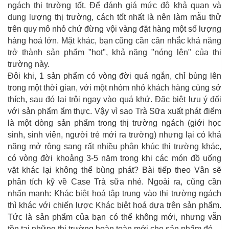
ngách thị trường tốt. Để đánh giá mức độ khả quan và
dung lượng thị trường, cách tốt nhất là nên làm mẫu thử
trên quy mô nhỏ chứ đừng vội vàng đặt hàng một số lượng
hàng hoá lớn. Mặt khác, bạn cũng cần cân nhắc khả năng
trở thành sản phẩm "hot", khả năng "nóng lên" của thị
trường này.
Đôi khi, 1 sản phẩm có vòng đời quá ngắn, chỉ bùng lên
trong một thời gian, với một nhóm nhỏ khách hàng cùng sở
thích, sau đó lại trôi ngay vào quá khứ. Đặc biệt lưu ý đối
với sản phẩm ẩm thực. Vậy vì sao Trà Sữa xuất phát điểm
là một dòng sản phẩm trong thị trường ngách (giới học
sinh, sinh viên, người trẻ mới ra trường) nhưng lại có khả
năng mở rộng sang rất nhiều phân khúc thị trường khác,
có vòng đời khoảng 3-5 năm trong khi các món đồ uống
vặt khác lại không thể bùng phát? Bài tiếp theo Vân sẽ
phân tích kỹ về Case Trà sữa nhé. Ngoài ra, cũng cần
nhấn mạnh: Khác biệt hoá tập trung vào thị trường ngách
thì khác với chiến lược Khác biệt hoá dựa trên sản phẩm.
Tức là sản phẩm của bạn có thể không mới, nhưng vẫn
tồn tại những thị trường hoàn toàn mới cho sản phẩm đó.