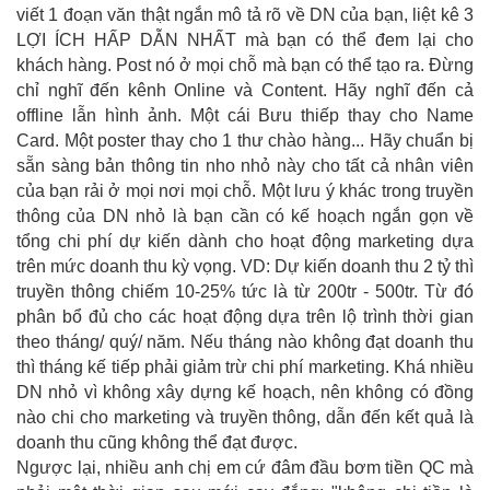
viết 1 đoạn văn thật ngắn mô tả rõ về DN của bạn, liệt kê 3
LỢI ÍCH HẤP DẪN NHẤT mà bạn có thể đem lại cho
khách hàng. Post nó ở mọi chỗ mà bạn có thể tạo ra. Đừng
chỉ nghĩ đến kênh Online và Content. Hãy nghĩ đến cả
offline lẫn hình ảnh. Một cái Bưu thiếp thay cho Name
Card. Một poster thay cho 1 thư chào hàng... Hãy chuẩn bị
sẵn sàng bản thông tin nho nhỏ này cho tất cả nhân viên
của bạn rải ở mọi nơi mọi chỗ. Một lưu ý khác trong truyền
thông của DN nhỏ là bạn cần có kế hoạch ngắn gọn về
tổng chi phí dự kiến dành cho hoạt động marketing dựa
trên mức doanh thu kỳ vọng. VD: Dự kiến doanh thu 2 tỷ thì
truyền thông chiếm 10-25% tức là từ 200tr - 500tr. Từ đó
phân bổ đủ cho các hoạt động dựa trên lộ trình thời gian
theo tháng/ quý/ năm. Nếu tháng nào không đạt doanh thu
thì tháng kế tiếp phải giảm trừ chi phí marketing. Khá nhiều
DN nhỏ vì không xây dựng kế hoạch, nên không có đồng
nào chi cho marketing và truyền thông, dẫn đến kết quả là
doanh thu cũng không thể đạt được.
Ngược lại, nhiều anh chị em cứ đâm đầu bơm tiền QC mà