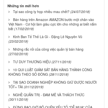
Những tin mới hơn
Tại sao công ty họp nhiều mau chết?
(24/07/2018)
Bán hàng trên Amazon AMAZON bước một chân vào
Việt Nam - Cơ hội làm giàu cực lớn cho những ai biết nắm
bắt
(17/02/2019)
Kinh Ban Tế Thế Là Gì - Đặng Lê Nguyên Vũ
(23/02/2019)
Những rắc rối của công việc quản lý bán hàng
(27/02/2019)
TƯ DUY THƯƠNG HIỆU
(27/11/2019)
10 QUI LUẬT GIÁM SÁT BÁN HÀNG THÀNH CÔNG
KHÔNG THEO SỐ ĐÔNG
(28/11/2018)
TẠI SAO DOANH NGHIỆP KHÔNG GIỮ ĐƯỢC NGƯỜI
TỐT+ TÀI
(01/12/2019)
NGHỀ QUẢN TRỊ - ĐAM MÊ VÀ THÁCH THỨC
(30/11/2019)
ĐỪNG BAO GIỜ BỎ QUÊN YẾU TỐ "DỄ MUA" CỦA