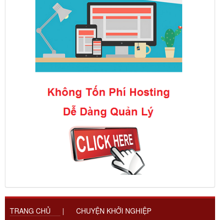
TRANG CHỦ
|
CHUYỆN KHỞI NGHIỆP