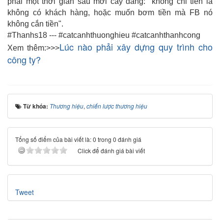
phải một thời gian sau mới cay đắng: "không chi tiền là
không có khách hàng, hoặc muốn bơm tiền mà FB nó
không cắn tiền".
#Thanhs18 --- #catcanhthuonghieu #catcanhthanhcong
Lúc nào phải xây dựng quy trình cho
Xem thêm:>>>
công ty?
Từ khóa:
Thương hiệu
,
chiến lược thương hiệu
Tổng số điểm của bài viết là: 0 trong 0 đánh giá
Click để đánh giá bài viết
Tweet