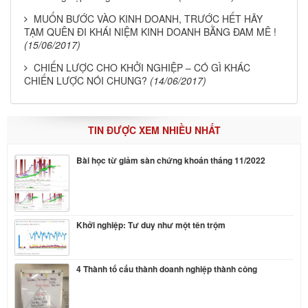
MUỐN BƯỚC VÀO KINH DOANH, TRƯỚC HẾT HÃY
TẠM QUÊN ĐI KHÁI NIỆM KINH DOANH BẰNG ĐAM MÊ !
(15/06/2017)
CHIẾN LƯỢC CHO KHỞI NGHIỆP – CÓ GÌ KHÁC
CHIẾN LƯỢC NÓI CHUNG?
(14/06/2017)
TIN ĐƯỢC XEM NHIỀU NHẤT
Bài học từ giảm sàn chứng khoán tháng 11/2022
Khởi nghiệp: Tư duy như một tên trộm
4 Thành tố cấu thành doanh nghiệp thành công