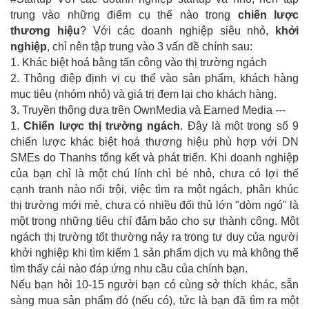
trung vào những điểm cụ thể nào trong
chiến lược
thương hiệu
? Với các doanh nghiệp siêu nhỏ,
khởi
nghiệp
, chỉ nên tập trung vào 3 vấn đề chính sau:
1. Khác biệt hoá bằng tấn công vào thị trường ngách
2. Thông điệp định vị cụ thể vào sản phẩm, khách hàng
mục tiêu (nhóm nhỏ) và giá trị đem lại cho khách hàng.
3. Truyền thông dựa trên OwnMedia và Earned Media ---
1.
Chiến lược thị trường ngách
. Đây là một trong số 9
chiến lược khác biệt hoá thương hiệu phù hợp với DN
SMEs do Thanhs tổng kết và phát triển. Khi doanh nghiệp
của bạn chỉ là một chú lính chì bé nhỏ, chưa có lợi thế
cạnh tranh nào nổi trội, việc tìm ra một ngách, phân khúc
thị trường mới mẻ, chưa có nhiều đối thủ lớn "dòm ngó" là
một trong những tiêu chí đảm bảo cho sự thành công. Một
ngách thị trường tốt thường nảy ra trong tư duy của người
khởi nghiệp khi tìm kiếm 1 sản phẩm dịch vụ mà không thể
tìm thấy cái nào đáp ứng nhu cầu của chính bạn.
Nếu bạn hỏi 10-15 người bạn có cùng sở thích khác, sẵn
sàng mua sản phẩm đó (nếu có), tức là bạn đã tìm ra một