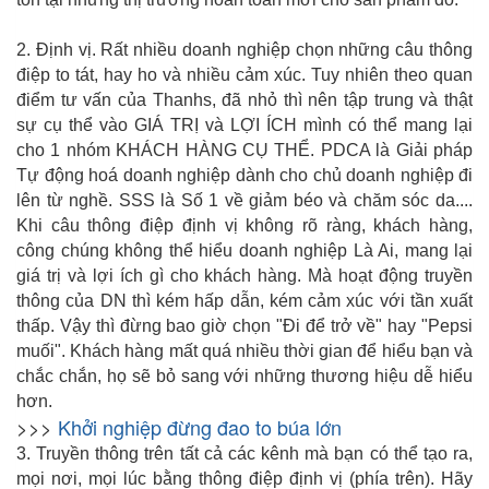
2. Định vị. Rất nhiều doanh nghiệp chọn những câu thông
điệp to tát, hay ho và nhiều cảm xúc. Tuy nhiên theo quan
điểm tư vấn của Thanhs, đã nhỏ thì nên tập trung và thật
sự cụ thể vào GIÁ TRỊ và LỢI ÍCH mình có thể mang lại
cho 1 nhóm KHÁCH HÀNG CỤ THỂ. PDCA là Giải pháp
Tự động hoá doanh nghiệp dành cho chủ doanh nghiệp đi
lên từ nghề. SSS là Số 1 về giảm béo và chăm sóc da....
Khi câu thông điệp định vị không rõ ràng, khách hàng,
công chúng không thể hiểu doanh nghiệp Là Ai, mang lại
giá trị và lợi ích gì cho khách hàng. Mà hoạt động truyền
thông của DN thì kém hấp dẫn, kém cảm xúc với tần xuất
thấp. Vậy thì đừng bao giờ chọn "Đi để trở về" hay "Pepsi
muối". Khách hàng mất quá nhiều thời gian để hiểu bạn và
chắc chắn, họ sẽ bỏ sang với những thương hiệu dễ hiểu
hơn.
>>>
Khởi nghiệp đừng đao to búa lớn
3. Truyền thông trên tất cả các kênh mà bạn có thể tạo ra,
mọi nơi, mọi lúc bằng thông điệp định vị (phía trên). Hãy