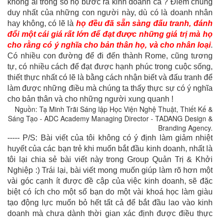
không ai trong số họ bước ra kinh doanh cả ? Điểm chung
duy nhất của những con người này, dù có là doanh nhân
hay không, có lẽ là
họ đều đã sẵn sàng đấu tranh, đánh
đổi một cái giá rất lớn để đạt được những giá trị mà họ
cho rằng có ý nghĩa cho bản thân họ, và cho nhân loại
.
Có nhiều con đường để đi đến thành Rome, cũng tương
tự, có nhiều cách để đạt được hạnh phúc trong cuộc sống,
thiết thực nhất có lẽ là bằng cách nhận biết và đấu tranh để
làm được những điều mà chúng ta thấy thực sự có ý nghĩa
cho bản thân và cho những người xung quanh !
Nguồn: Tạ Minh Trãi Sáng lập Học Viện Nghệ Thuật, Thiết Kế &
Sáng Tạo - ADC Academy Managing Director - TADANG Design &
Branding Agency.
----- P/S: Bài viết của tôi không có ý định làm giảm nhiệt
huyết của các bạn trẻ khi muốn bắt đầu kinh doanh, nhất là
tôi lại chia sẻ bài viết này trong Group Quản Trị & Khởi
Nghiệp :) Trái lại, bài viết mong muốn giúp làm rõ hơn một
vài góc cạnh ít được đề cập của việc kinh doanh, sẽ đặc
biệt có ích cho một số bạn do một vài khoá học làm giàu
tạo động lực muốn bỏ hết tất cả để bắt đầu lao vào kinh
doanh mà chưa dành thời gian xác định được điều thực