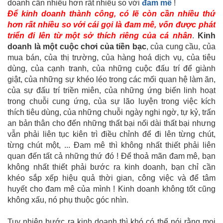
doanh cần nhiều hơn rất nhiều so với
đam mê
!
Để kinh doanh thành công, có lẽ còn cần nhiều thứ
hơn rất nhiều so với cái gọi là đam mê, vốn được phát
triển đi lên từ một sở thích riêng của cá nhân
.
Kinh
doanh là một cuộc chơi của tiền bạc
, của cung cầu, của
mua bán, của thị trường, của hàng hoá dịch vụ, của tiêu
dùng, của cạnh tranh, của những cuộc đấu trí để giành
giật, của những sự khéo léo trong các mối quan hệ làm ăn,
của sự đấu trí triền miên, của những ứng biến linh hoạt
trong chuỗi cung ứng, của sự lão luyện trong việc kích
thích tiêu dùng, của những chuỗi ngày nghi ngờ, tự kỷ, trấn
an bản thân cho đến những thất bại nối dài thất bại nhưng
vẫn phải liên tục kiên trì điều chỉnh để đi lên từng chút,
từng chút một, ... Đam mê thì không nhất thiết phải liên
quan đến tất cả những thứ đó ! Để thoả mãn đam mê, bạn
không nhất thiết phải bước ra kinh doanh, bạn chỉ cần
khéo sắp xếp hiệu quả thời gian, công việc và để tâm
huyết cho đam mê của mình ! Kinh doanh không tốt cũng
không xấu, nó phụ thuộc góc nhìn.
Tuy nhiên bước ra kinh doanh thì khó có thể nói rằng mọi