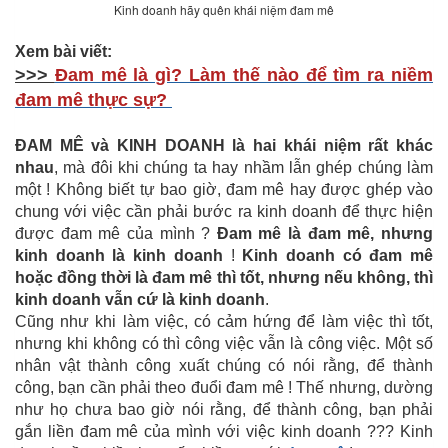
Kinh doanh hãy quên khái niệm đam mê
Xem bài viết:
>>>
Đam mê là gì? Làm thế nào để tìm ra niềm
đam mê thực sự?​
ĐAM MÊ và KINH DOANH là hai khái niệm rất khác
nhau
, mà đôi khi chúng ta hay nhầm lẫn ghép chúng làm
một ! Không biết tự bao giờ, đam mê hay được ghép vào
chung với việc cần phải bước ra kinh doanh để thực hiện
được đam mê của mình ?
Đam mê là đam mê, nhưng
kinh doanh là kinh doanh
!
Kinh doanh có đam mê
hoặc đồng thời là đam mê thì tốt, nhưng nếu không, thì
kinh doanh vẫn cứ là kinh doanh
.
Cũng như khi làm việc, có cảm hứng để làm việc thì tốt,
nhưng khi không có thì công việc vẫn là công việc. Một số
nhân vật thành công xuất chúng có nói rằng, để thành
công, bạn cần phải theo đuổi đam mê ! Thế nhưng, dường
như họ chưa bao giờ nói rằng, để thành công, bạn phải
gắn liền đam mê của mình với việc kinh doanh ??? Kinh