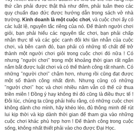
thứ cần phải được thật thà như đếm, phải tuân theo các
quy chuẩn đạo đức được hướng dẫn trong sách vở nhà
trường.
Kinh doanh là một cuộc chơi
, và cuộc chơi ấy có
các luật lệ, nguyên tắc riêng của nó. Để thành người chơi
giỏi, bạn phải hiểu các nguyên tắc chơi, bạn phải chấp
nhận thực tế và các góc cạnh đôi khi tàn nhẫn của cuộc
chơi, và bên cạnh đó, bạn phải có những tố chất để trở
thành một người chơi giỏi trong cuộc chơi đó nữa ! Có
nhưng "người chơi" trong một khoảng thời gian rất ngắn
nắm bắt được luật chơi và có thể thành công rất nhanh. Có
những "người chơi" chậm hơn, nhưng rồi cũng đạt được
một số thành công nhất định. Nhưng cũng có những
"người chơi" học và chơi nhiều năm vẫn có thể cứ thua
triền miên ! Đồng ý hay không thì đó cũng là điều thực tế !
Đôi lúc, chúng ta cũng phải hiểu rằng, có những cuộc chơi
không dành cho mình, hãy khéo léo, đủ thông minh để rút
lui kịp thời và kịp dành thời gian để tham gia vào những
cuộc chơi khác phù hợp hơn ! Để thành công trong cuộc
sống, không nhất thiết phải vào cho được Đại Học.