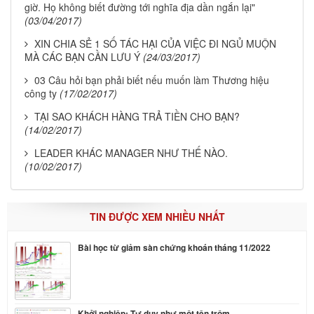
giờ. Họ không biết đường tới nghĩa địa dần ngắn lại"
(03/04/2017)
XIN CHIA SẺ 1 SỐ TÁC HẠI CỦA VIỆC ĐI NGỦ MUỘN
MÀ CÁC BẠN CẦN LƯU Ý
(24/03/2017)
03 Câu hỏi bạn phải biết nếu muốn làm Thương hiệu
công ty
(17/02/2017)
TẠI SAO KHÁCH HÀNG TRẢ TIỀN CHO BẠN?
(14/02/2017)
LEADER KHÁC MANAGER NHƯ THẾ NÀO.
(10/02/2017)
TIN ĐƯỢC XEM NHIỀU NHẤT
Bài học từ giảm sàn chứng khoán tháng 11/2022
Khởi nghiệp: Tư duy như một tên trộm