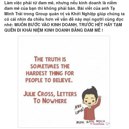
Làm việc phải từ đam mê, nhưng nếu kinh doanh là niềm
đam mê của bạn thì không phải bàn. Bài viết của anh Tạ
Minh Trải trong Group quản trị và Khởi Nghiệp giúp chúng ta
có cái nhìn đa chiều hơn về vấn đề này mọi người cùng đọc
nhé: MUỐN BƯỚC VÀO KINH DOANH, TRƯỚC HẾT HÃY TẠM
QUÊN ĐI KHÁI NIỆM KINH DOANH BẰNG ĐAM MÊ !