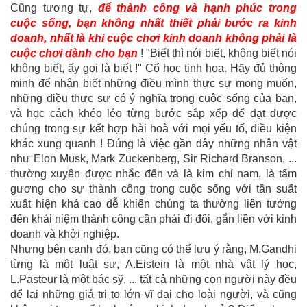
Cũng tương tự,
để thành công và hạnh phúc trong
cuộc sống, bạn không nhất thiết phải bước ra kinh
doanh, nhất là khi cuộc chơi kinh doanh không phải là
cuộc chơi dành cho bạn
! "Biết thì nói biết, không biết nói
không biết, ấy gọi là biết !" Cổ học tinh hoa. Hãy đủ thông
minh để nhận biết những điều mình thực sự mong muốn,
những điều thực sự có ý nghĩa trong cuộc sống của bạn,
và học cách khéo léo từng bước sắp xếp để đạt được
chúng trong sự kết hợp hài hoà với mọi yếu tố, điều kiện
khác xung quanh ! Đúng là việc gần đây những nhân vật
như Elon Musk, Mark Zuckenberg, Sir Richard Branson, ...
thường xuyên được nhắc đến và là kim chỉ nam, là tấm
gương cho sự thành công trong cuộc sống với tần suất
xuất hiện khá cao dễ khiến chúng ta thường liên tưởng
đến khái niệm thành công cần phải đi đôi, gắn liền với kinh
doanh và khởi nghiệp.
Nhưng bên cạnh đó, bạn cũng có thể lưu ý rằng, M.Gandhi
từng là một luật sư, A.Eistein là một nhà vật lý học,
L.Pasteur là một bác sỹ, ... tất cả những con người này đều
để lại những giá trị to lớn vĩ đại cho loài người, và cũng