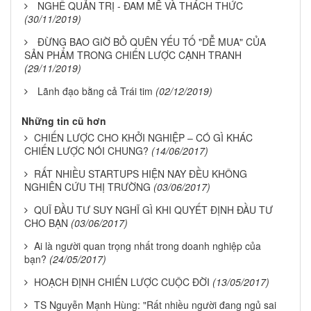
NGHỀ QUẢN TRỊ - ĐAM MÊ VÀ THÁCH THỨC
(30/11/2019)
ĐỪNG BAO GIỜ BỎ QUÊN YẾU TỐ "DỄ MUA" CỦA
SẢN PHẨM TRONG CHIẾN LƯỢC CẠNH TRANH
(29/11/2019)
Lãnh đạo bằng cả Trái tim
(02/12/2019)
Những tin cũ hơn
CHIẾN LƯỢC CHO KHỞI NGHIỆP – CÓ GÌ KHÁC
CHIẾN LƯỢC NÓI CHUNG?
(14/06/2017)
RẤT NHIỀU STARTUPS HIỆN NAY ĐỀU KHÔNG
NGHIÊN CỨU THỊ TRƯỜNG
(03/06/2017)
QUĨ ĐẦU TƯ SUY NGHĨ GÌ KHI QUYẾT ĐỊNH ĐẦU TƯ
CHO BẠN
(03/06/2017)
Ai là người quan trọng nhất trong doanh nghiệp của
bạn?
(24/05/2017)
HOẠCH ĐỊNH CHIẾN LƯỢC CUỘC ĐỜI
(13/05/2017)
TS Nguyễn Mạnh Hùng: "Rất nhiều người đang ngủ sai