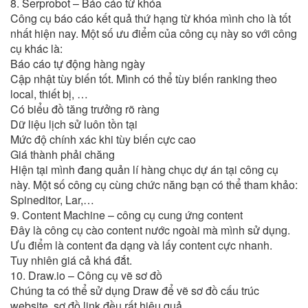
8. Serprobot – Báo cáo từ khóa
Công cụ báo cáo kết quả thứ hạng từ khóa mình cho là tốt
nhất hiện nay. Một số ưu điểm của công cụ này so với công
cụ khác là:
Báo cáo tự động hàng ngày
Cập nhật tùy biến tốt. Mình có thể tùy biến ranking theo
local, thiết bị, …
Có biểu đồ tăng trưởng rõ ràng
Dữ liệu lịch sử luôn tồn tại
Mức độ chính xác khi tùy biến cực cao
Giá thành phải chăng
Hiện tại mình đang quản lí hàng chục dự án tại công cụ
này. Một số công cụ cùng chức năng bạn có thể tham khảo:
Spineditor, Lar,…
9. Content Machine – công cụ cung ứng content
Đây là công cụ cào content nước ngoài mà mình sử dụng.
Ưu điểm là content đa dạng và lấy content cực nhanh.
Tuy nhiên giá cả khá đắt.
10. Draw.io – Công cụ vẽ sơ đồ
Chúng ta có thể sử dụng Draw để vẽ sơ đồ cấu trúc
website, sơ đồ link đều rất hiệu quả