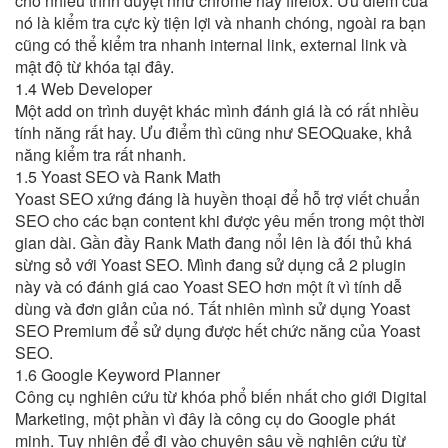
cho nhiều trình duyệt như chrome hay firefox. Ưu điểm của
nó là kiểm tra cực kỳ tiện lợi và nhanh chóng, ngoài ra bạn
cũng có thể kiểm tra nhanh internal link, external link và
mật độ từ khóa tại đây.
1.4 Web Developer
Một add on trình duyệt khác mình đánh giá là có rất nhiều
tính năng rất hay. Ưu điểm thì cũng như SEOQuake, khả
năng kiểm tra rất nhanh.
1.5 Yoast SEO và Rank Math
Yoast SEO xứng đáng là huyền thoại để hỗ trợ viết chuẩn
SEO cho các bạn content khi được yêu mến trong một thời
gian dài. Gần đầy Rank Math đang nổi lên là đối thủ khá
sừng sỏ với Yoast SEO. Mình đang sử dụng cả 2 plugin
này và có đánh giá cao Yoast SEO hơn một ít vì tính dễ
dùng và đơn giản của nó. Tất nhiên mình sử dụng Yoast
SEO Premium để sử dụng được hết chức năng của Yoast
SEO.
1.6 Google Keyword Planner
Công cụ nghiên cứu từ khóa phổ biến nhất cho giới Digital
Marketing, một phần vì đây là công cụ do Google phát
minh. Tuy nhiên để đi vào chuyên sâu về nghiên cứu từ