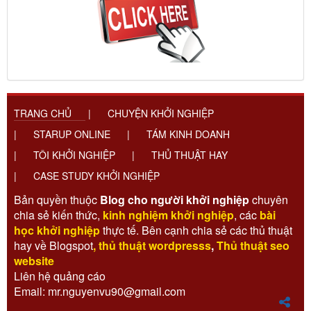
TRANG CHỦ
|
CHUYỆN KHỞI NGHIỆP
|
STARUP ONLINE
|
TÁM KINH DOANH
|
TÔI KHỞI NGHIỆP
|
THỦ THUẬT HAY
|
CASE STUDY KHỞI NGHIỆP
Bản quyền thuộc
Blog cho người khởi nghiệp
chuyên
chia sẻ kiến thức,
kinh nghiệm khởi nghiệp
, các
bài
học khởi nghiệp
thực tế. Bên cạnh chia sẻ các thủ thuật
hay về Blogspot
,
thủ thuật wordpresss
,
Thủ thuật seo
website
Liên hệ quảng cáo
Email: mr.nguyenvu90@gmail.com