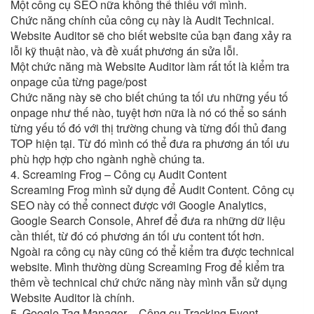
Một công cụ SEO nữa không thể thiếu với mình.
Chức năng chính của công cụ này là Audit Technical.
Website Auditor sẽ cho biết website của bạn đang xảy ra
lỗi kỹ thuật nào, và đề xuất phương án sửa lỗi.
Một chức năng mà Website Auditor làm rất tốt là kiểm tra
onpage của từng page/post
Chức năng này sẽ cho biết chúng ta tối ưu những yếu tố
onpage như thế nào, tuyệt hơn nữa là nó có thể so sánh
từng yếu tố đó với thị trường chung và từng đối thủ đang
TOP hiện tại. Từ đó mình có thể đưa ra phương án tối ưu
phù hợp hợp cho ngành nghề chúng ta.
4. Screaming Frog – Công cụ Audit Content
Screaming Frog mình sử dụng để Audit Content. Công cụ
SEO này có thể connect được với Google Analytics,
Google Search Console, Ahref để đưa ra những dữ liệu
cần thiết, từ đó có phương án tối ưu content tốt hơn.
Ngoài ra công cụ này cũng có thể kiểm tra được technical
website. Mình thường dùng Screaming Frog để kiểm tra
thêm về technical chứ chức năng này mình vẫn sử dụng
Website Auditor là chính.
5. Google Tag Manager – Công cụ Tracking Event