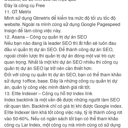
Đây là công cụ Free
11. GT Metrix
Mình sử dụng Gtmetrix để kiểm tra mức độ tối ưu tốc độ
website. Ngoài ra mình cũng sử dụng Google Pagespeed
Insign để làm công việc này.
12. Asana – Công cụ quản trị dự án SEO
Nếu bạn nào đang là leader SEO thì ắt hẳn sẽ luôn đau
đầu vì quản trị dự án SEO. Để thành công dự án SEO,
ngoài chiến lược thì quản trị dự án đóng một vai trò cực
quan trọng. Nhất là một khi dự án SEO nhiều thì công cụ
quản trị dự án SEO lại trở nên cần thiết hơn.
Đối với công cụ quản trị dự án SEO, bạn có thể tham khảo
sử dụng 1office, base. Đây là những công cụ quản trị dự
án, quản lý công việc mình đánh giá rất tốt.
13. Elite Indexer – Công cụ hỗ trợ index link
Index backlink là một vấn đề được những người làm SEO
rất quan tâm. Backlink chỉ có giá trị khi được Google index.
Elite Indexer làm khá tốt công việc này, tỷ lệ thành công rơi
vào 50-60%. Nếu có ngân sách tốt bạn có thể tham khảo
công cụ Lar Index, một công cụ mà mình cũng có sử dụng