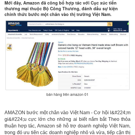
Mới đây, Amazon đã công bố hợp tác với Cục xúc tiến
thương mại thuộc Bộ Công Thương, đánh dấu sự kiện
chính thức bước một chân vào thị trường Việt Nam.
bán hàng trên amazon 01
AMAZON bước một chân vào Việt Nam - Cơ hội l&#224;m
gi&#224;u cực lớn cho những ai biết nắm bắt Theo thỏa
thuận hợp tác, Amazon sẽ hỗ trợ doanh nghiệp Việt Nam,
trong đó ưu tiên các doanh nghiệp nhỏ và vừa, tiếp cận thị