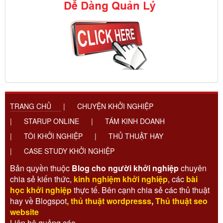
TRANG CHỦ
|
CHUYỆN KHỞI NGHIỆP
|
STARUP ONLINE
|
TÁM KINH DOANH
|
TÔI KHỞI NGHIỆP
|
THỦ THUẬT HAY
|
CASE STUDY KHỞI NGHIỆP
Bản quyền thuộc
Blog cho người khởi nghiệp
chuyên
chia sẻ kiến thức,
kinh nghiệm khởi nghiệp
, các
bài
học khởi nghiệp
thực tế. Bên cạnh chia sẻ các thủ thuật
hay về Blogspot
,
thủ thuật wordpresss
,
Thủ thuật seo
website
Liên hệ quảng cáo