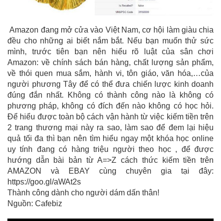
Amazon đang mở cửa vào Việt Nam, cơ hội làm giàu chia
đều cho những ai biết nắm bắt. Nếu bạn muốn thử sức
mình, trước tiên bạn nên hiểu rõ luật của sân chơi
Amazon: về chính sách bán hàng, chất lượng sản phẩm,
về thói quen mua sắm, hành vi, tôn giáo, văn hóa,…của
người phương Tây để có thể đưa chiến lược kinh doanh
đúng đắn nhất. Không có thành công nào là không có
phương pháp, không có đích đến nào không có học hỏi.
Để hiểu được toàn bộ cách vận hành từ việc kiếm tiền trên
2 trang thương mại này ra sao, làm sao để đem lại hiệu
quả tối đa thì bạn nên tìm hiểu ngay một khóa học online
uy tính đang có hàng triệu người theo học , để được
hướng dẫn bài bản từ A=>Z cách thức kiếm tiền trên
AMAZON và EBAY cùng chuyên gia tại đây:
https://goo.gl/aWAt2s
Thành công dành cho người dám dấn thân!
Nguồn: Cafebiz