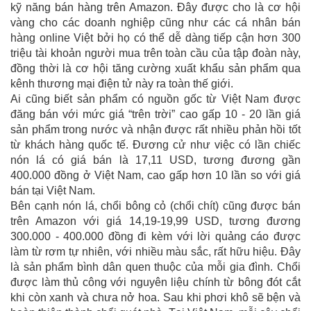
kỹ năng bán hàng trên Amazon. Đây được cho là cơ hội
vàng cho các doanh nghiệp cũng như các cá nhân bán
hàng online Việt bởi họ có thể dễ dàng tiếp cận hơn 300
triệu tài khoản người mua trên toàn cầu của tập đoàn này,
đồng thời là cơ hội tăng cường xuất khẩu sản phẩm qua
kênh thương mại điện tử này ra toàn thế giới.
Ai cũng biết sản phẩm có nguồn gốc từ Việt Nam được
đăng bán với mức giá “trên trời” cao gấp 10 - 20 lần giá
sản phẩm trong nước và nhận được rất nhiều phản hồi tốt
từ khách hàng quốc tế. Đương cử như việc có lần chiếc
nón lá có giá bán là 17,11 USD, tương đương gần
400.000 đồng ở Việt Nam, cao gấp hơn 10 lần so với giá
bán tại Việt Nam.
Bên cạnh nón lá, chổi bông cỏ (chổi chít) cũng được bán
trên Amazon với giá 14,19-19,99 USD, tương đương
300.000 - 400.000 đồng đi kèm với lời quảng cáo được
làm từ rơm tự nhiên, với nhiều màu sắc, rất hữu hiệu. Đây
là sản phẩm bình dân quen thuộc của mỗi gia đình. Chổi
được làm thủ công với nguyên liệu chính từ bông đót cắt
khi còn xanh và chưa nở hoa. Sau khi phơi khô sẽ bện và