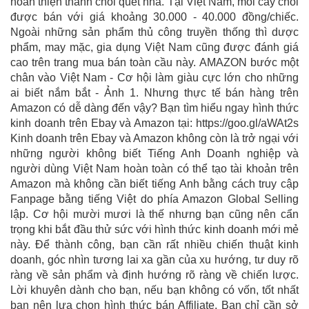
hoàn thiện thành chổi quét nhà. Tại Việt Nam, mỗi cây chổi
được bán với giá khoảng 30.000 - 40.000 đồng/chiếc.
Ngoài những sản phẩm thủ công truyền thống thì dược
phẩm, may mặc, gia dụng Việt Nam cũng được đánh giá
cao trên trang mua bán toàn cầu này. AMAZON bước một
chân vào Việt Nam - Cơ hội làm giàu cực lớn cho những
ai biết nắm bắt - Ảnh 1. Nhưng thực tế bán hàng trên
Amazon có dễ dàng đến vậy? Bạn tìm hiểu ngay hình thức
kinh doanh trên Ebay và Amazon tại: https://goo.gl/aWAt2s
Kinh doanh trên Ebay và Amazon không còn là trở ngại với
những người không biết Tiếng Anh Doanh nghiệp và
người dùng Việt Nam hoàn toàn có thể tạo tài khoản trên
Amazon mà không cần biết tiếng Anh bằng cách truy cập
Fanpage bằng tiếng Việt do phía Amazon Global Selling
lập. Cơ hội mười mươi là thế nhưng bạn cũng nên cẩn
trọng khi bắt đầu thử sức với hình thức kinh doanh mới mẻ
này. Để thành công, bạn cần rất nhiều chiến thuật kinh
doanh, góc nhìn tương lai xa gần của xu hướng, tư duy rõ
ràng về sản phẩm và định hướng rõ ràng về chiến lược.
Lời khuyên dành cho bạn, nếu bạn không có vốn, tốt nhất
bạn nên lựa chọn hình thức bán Affiliate. Bạn chỉ cần sở