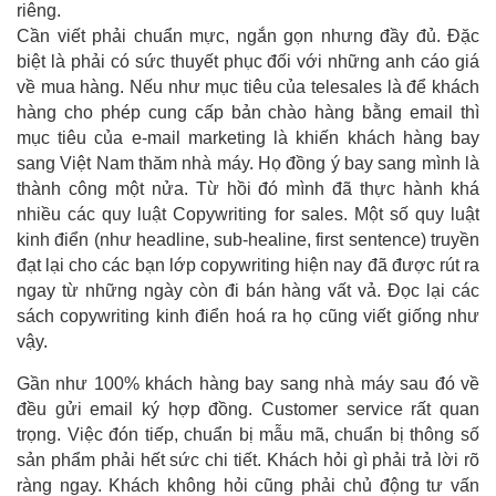
riêng.
Cần viết phải chuẩn mực, ngắn gọn nhưng đầy đủ. Đặc
biệt là phải có sức thuyết phục đối với những anh cáo giá
về mua hàng. Nếu như mục tiêu của telesales là để khách
hàng cho phép cung cấp bản chào hàng bằng email thì
mục tiêu của e-mail marketing là khiến khách hàng bay
sang Việt Nam thăm nhà máy. Họ đồng ý bay sang mình là
thành công một nửa. Từ hồi đó mình đã thực hành khá
nhiều các quy luật Copywriting for sales. Một số quy luật
kinh điển (như headline, sub-healine, first sentence) truyền
đạt lại cho các bạn lớp copywriting hiện nay đã được rút ra
ngay từ những ngày còn đi bán hàng vất vả. Đọc lại các
sách copywriting kinh điển hoá ra họ cũng viết giống như
vậy.
Gần như 100% khách hàng bay sang nhà máy sau đó về
đều gửi email ký hợp đồng. Customer service rất quan
trọng. Việc đón tiếp, chuẩn bị mẫu mã, chuẩn bị thông số
sản phẩm phải hết sức chi tiết. Khách hỏi gì phải trả lời rõ
ràng ngay. Khách không hỏi cũng phải chủ động tư vấn