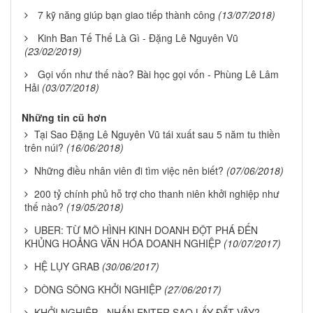
7 kỹ năng giúp bạn giao tiếp thành công
(13/07/2018)
Kinh Ban Tế Thế Là Gì - Đặng Lê Nguyên Vũ
(23/02/2019)
Gọi vốn như thế nào? Bài học gọi vốn - Phùng Lê Lâm
Hải
(03/07/2018)
Những tin cũ hơn
Tại Sao Đặng Lê Nguyên Vũ tái xuất sau 5 năm tu thiền
trên núi?
(16/06/2018)
Những điều nhân viên đi tìm việc nên biết?
(07/06/2018)
200 tỷ chính phủ hỗ trợ cho thanh niên khởi nghiệp như
thế nào?
(19/05/2018)
UBER: TỪ MÔ HÌNH KINH DOANH ĐỘT PHÁ ĐẾN
KHỦNG HOẢNG VĂN HÓA DOANH NGHIỆP
(10/07/2017)
HỆ LỤY GRAB
(30/06/2017)
DÒNG SÔNG KHỞI NGHIỆP
(27/06/2017)
KHỞI NGHIỆP - NHẤN ENTER SAO LẤY ĐẮT VẬY?