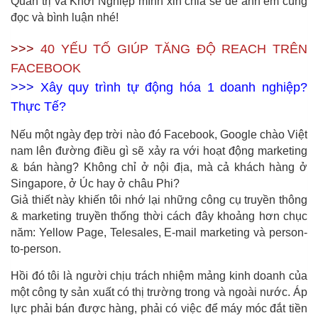
Quản trị và Khởi Nghiệp mình xin chia sẻ để anh em cùng
đọc và bình luận nhé!
>>>
40 YẾU TỐ GIÚP TĂNG ĐỘ REACH TRÊN
FACEBOOK
>>>
Xây quy trình tự động hóa 1 doanh nghiệp?
Thực Tế?
Nếu một ngày đẹp trời nào đó Facebook, Google chào Việt
nam lên đường điều gì sẽ xảy ra với hoạt động marketing
& bán hàng? Không chỉ ở nội địa, mà cả khách hàng ở
Singapore, ở Úc hay ở châu Phi?
Giả thiết này khiến tôi nhớ lại những công cụ truyền thông
& marketing truyền thống thời cách đây khoảng hơn chục
năm: Yellow Page, Telesales, E-mail marketing và person-
to-person.
Hồi đó tôi là người chịu trách nhiệm mảng kinh doanh của
một công ty sản xuất có thị trường trong và ngoài nước. Áp
lực phải bán được hàng, phải có việc để máy móc đắt tiền