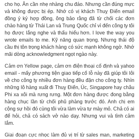
cho họ. Ân cần nhẹ nhàng chu đáo. Nhưng cần đúng mực
và không được bị ép. Nhớ có vị khách Thuỵ Điển email
đồng ý ký hợp đồng, ông bảo rằng đã từ chối các đơn
chào hàng từ Thái Lan và Trung Quốc chỉ vì đến công ty tôi
họ được lắng nghe và thấu hiểu hơn. I love the way you
wrote emails to me. Kỹ năng quan trọng. Nhưng thái độ
cầu thị tôn trọng khách hàng có sức mạnh không ngờ. Nhớ
mãi dòng acknowledgment ngọt ngào này.
Cảm ơn Yellow page, cảm ơn điện thoại cố định và yahoo
email - mấy phương tiện giao tiếp cổ lỗ này đã giúp tôi lôi
về cho công ty nhiều đơn hàng đều đặn cho công ty. Nhìn
những lô hàng xuất đi Thuỵ Điển, Úc, Singapore hay châu
Phi xa xôi mà rưng rưng. Một đơn hàng được đong bằng
hàng chục lần từ chối phũ phàng trước đó. Anh chị em
cộng sự hồi đó cùng tôi vừa làm vừa tự mày mỏ. Chả có ai
để hỏi, chả có sách vở nào dạy. Nhưng vui và tình cảm
lắm.
Giai đoạn cực nhọc làm đủ vị trí từ sales man, marketing