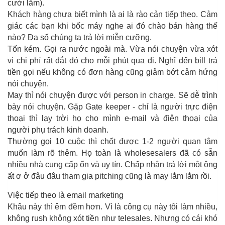
cười lắm).
Khách hàng chưa biết mình là ai là rào cản tiếp theo. Cảm
giác các bạn khi bốc máy nghe ai đó chào bán hàng thế
nào? Đa số chúng ta trả lời miễn cưỡng.
Tốn kém. Gọi ra nước ngoài mà. Vừa nói chuyện vừa xót
vì chi phí rất đắt đỏ cho mỗi phút qua đi. Nghĩ đến bill trả
tiền gọi nếu không có đơn hàng cũng giảm bớt cảm hứng
nói chuyện.
May thì nói chuyện được với person in charge. Sẽ dễ trình
bày nói chuyện. Gặp Gate keeper - chỉ là người trực điện
thoại thì lạy trời họ cho mình e-mail và điện thoại của
người phụ trách kinh doanh.
Thường gọi 10 cuộc thì chốt được 1-2 người quan tâm
muốn làm rõ thêm. Họ toàn là wholesesalers đã có sẵn
nhiều nhà cung cấp ổn và uy tín. Chấp nhận trả lời một ông
ất ơ ở đâu đâu tham gia pitching cũng là may lắm lắm rồi.
Việc tiếp theo là email marketing
Khâu này thì êm đềm hơn. Vì là công cụ này tôi làm nhiều,
không rush không xót tiền như telesales. Nhưng có cái khó