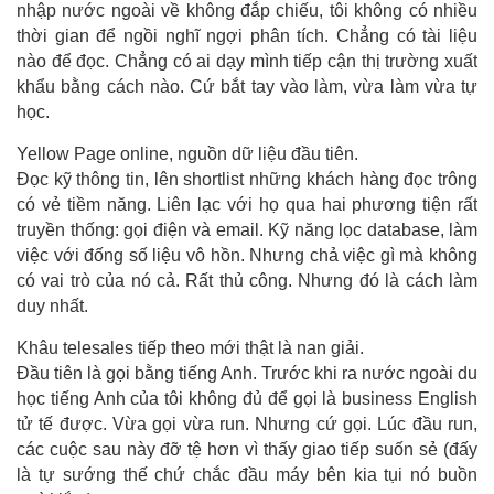
nhập nước ngoài về không đắp chiếu, tôi không có nhiều
thời gian để ngồi nghĩ ngợi phân tích. Chẳng có tài liệu
nào để đọc. Chẳng có ai dạy mình tiếp cận thị trường xuất
khẩu bằng cách nào. Cứ bắt tay vào làm, vừa làm vừa tự
học.
Yellow Page online, nguồn dữ liệu đầu tiên.
Đọc kỹ thông tin, lên shortlist những khách hàng đọc trông
có vẻ tiềm năng. Liên lạc với họ qua hai phương tiện rất
truyền thống: gọi điện và email. Kỹ năng lọc database, làm
việc với đống số liệu vô hồn. Nhưng chả việc gì mà không
có vai trò của nó cả. Rất thủ công. Nhưng đó là cách làm
duy nhất.
Khâu telesales tiếp theo mới thật là nan giải.
Đầu tiên là gọi bằng tiếng Anh. Trước khi ra nước ngoài du
học tiếng Anh của tôi không đủ để gọi là business English
tử tế được. Vừa gọi vừa run. Nhưng cứ gọi. Lúc đầu run,
các cuộc sau này đỡ tệ hơn vì thấy giao tiếp suốn sẻ (đấy
là tự sướng thế chứ chắc đầu máy bên kia tụi nó buồn