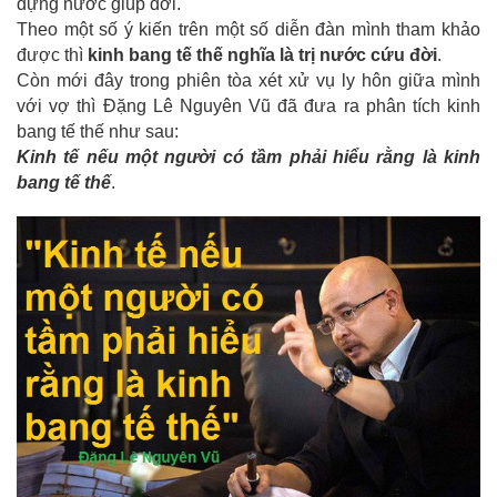
dựng nước giúp đời.
Theo một số ý kiến trên một số diễn đàn mình tham khảo
được thì
kinh bang tế thế nghĩa là trị nước cứu đời
.
Còn mới đây trong phiên tòa xét xử vụ ly hôn giữa mình
với vợ thì Đặng Lê Nguyên Vũ đã đưa ra phân tích kinh
bang tế thế như sau:
Kinh tế nếu một người có tầm phải hiểu rằng là kinh
bang tế thế
.