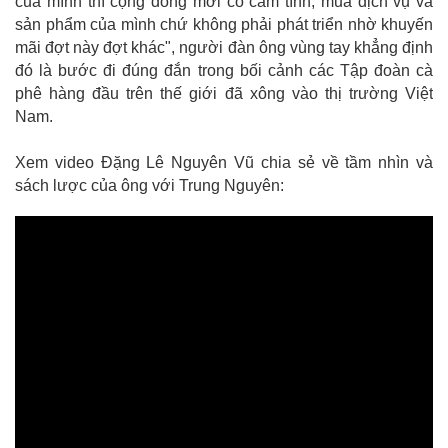
của mình thì cộng đồng mới có cảm tình, mua dịch vụ và
sản phẩm của mình chứ không phải phát triển nhờ khuyến
mãi đợt này đợt khác", người đàn ông vùng tay khẳng định
đó là bước đi đúng đắn trong bối cảnh các Tập đoàn cà
phê hàng đầu trên thế giới đã xông vào thị trường Việt
Nam.
Xem video Đặng Lê Nguyên Vũ chia sẻ về tầm nhìn và
sách lược của ông với Trung Nguyên: