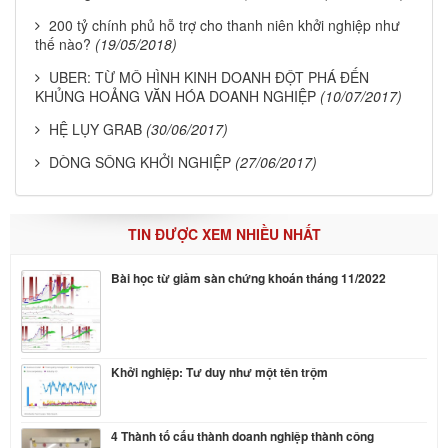
200 tỷ chính phủ hỗ trợ cho thanh niên khởi nghiệp như
thế nào?
(19/05/2018)
UBER: TỪ MÔ HÌNH KINH DOANH ĐỘT PHÁ ĐẾN
KHỦNG HOẢNG VĂN HÓA DOANH NGHIỆP
(10/07/2017)
HỆ LỤY GRAB
(30/06/2017)
DÒNG SÔNG KHỞI NGHIỆP
(27/06/2017)
TIN ĐƯỢC XEM NHIỀU NHẤT
Bài học từ giảm sàn chứng khoán tháng 11/2022
Khởi nghiệp: Tư duy như một tên trộm
4 Thành tố cấu thành doanh nghiệp thành công