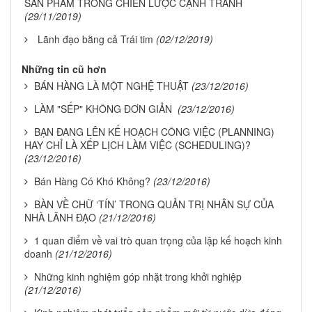
SẢN PHẨM TRONG CHIẾN LƯỢC CẠNH TRANH
(29/11/2019)
Lãnh đạo bằng cả Trái tim
(02/12/2019)
Những tin cũ hơn
BÁN HÀNG LÀ MỘT NGHỆ THUẬT
(23/12/2016)
LÀM "SẾP" KHÔNG ĐƠN GIẢN
(23/12/2016)
BẠN ĐANG LÊN KẾ HOẠCH CÔNG VIỆC (PLANNING)
HAY CHỈ LÀ XẾP LỊCH LÀM VIỆC (SCHEDULING)?
(23/12/2016)
Bán Hàng Có Khó Không?
(23/12/2016)
BÀN VỀ CHỮ ‘TÍN’ TRONG QUẢN TRỊ NHÂN SỰ CỦA
NHÀ LÃNH ĐẠO
(21/12/2016)
1 quan điểm về vai trò quan trọng của lập kế hoạch kinh
doanh
(21/12/2016)
Những kinh nghiệm góp nhặt trong khởi nghiệp
(21/12/2016)