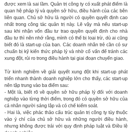
được xem là sai lầm. Quản trị công ty có xuất phát điểm là
quan hệ pháp lý và quyền sở hữu, điều hành của các bên
liên quan. Chủ sở hữu là người có quyền quyết định cao
nhất trong công tác quản trị này. Lẽ vậy mà nếu start-up
sau khi nhận vốn đầu tư trao quyền quyết định cho nhà
đầu tư thì nên nhớ rằng, mình có thể bị loại trừ, dù ai cũng
biết đó là start-up của bạn. Các doanh nhân trẻ cần có sự
chuẩn bị kỹ kiến thức pháp lý và nhờ cố vấn để tránh các
xung đột, rủi ro trong điều hành tại giai đoạn chuyển giao.
Từ kinh nghiệm về giải quyết xung đột khi start-up phát
triển nhanh thành doanh nghiệp lớn cho thấy, các start-up
nên tập trung vào ba điểm sau:
- Một là, biết rõ về quyền sở hữu pháp lý đối với doanh
nghiệp vào từng thời điểm, trong đó có quyền sở hữu của
cá nhân người sáng lập và có chế kiểm soát.
- Hai là, việc phác thảo cấu trúc quản trị công ty tùy thuộc
vào ý chí của chủ sở hữu và những người điều hành,
nhưng không được trái với quy định pháp luật và Điều lệ