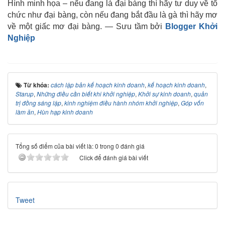
Hình minh họa – nếu đang là đại bàng thì hãy tư duy về tổ
chức như đại bàng, còn nếu đang bắt đầu là gà thì hãy mơ
về một giấc mơ đại bàng. — Sưu tầm bởi
Blogger Khởi
Nghiệp
Từ khóa:
cách lập bản kế hoạch kinh doanh
,
kế hoạch kinh doanh
,
Starup
,
Những điều cần biết khi khởi nghiệp
,
Khởi sự kinh doanh
,
quản
trị đồng sáng lập
,
kinh nghiệm điều hành nhóm khởi nghiệp
,
Góp vốn
làm ăn
,
Hùn hạp kinh doanh
Tổng số điểm của bài viết là: 0 trong 0 đánh giá
Click để đánh giá bài viết
Tweet