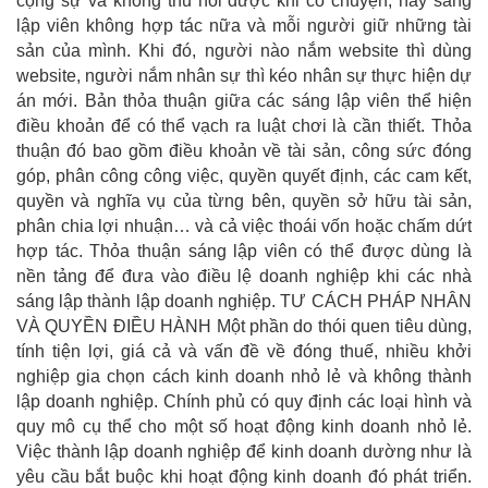
cộng sự và không thu hồi được khi có chuyện; hay sáng
lập viên không hợp tác nữa và mỗi người giữ những tài
sản của mình. Khi đó, người nào nắm website thì dùng
website, người nắm nhân sự thì kéo nhân sự thực hiện dự
án mới. Bản thỏa thuận giữa các sáng lập viên thể hiện
điều khoản để có thể vạch ra luật chơi là cần thiết. Thỏa
thuận đó bao gồm điều khoản về tài sản, công sức đóng
góp, phân công công việc, quyền quyết định, các cam kết,
quyền và nghĩa vụ của từng bên, quyền sở hữu tài sản,
phân chia lợi nhuận… và cả việc thoái vốn hoặc chấm dứt
hợp tác. Thỏa thuận sáng lập viên có thể được dùng là
nền tảng để đưa vào điều lệ doanh nghiệp khi các nhà
sáng lập thành lập doanh nghiệp. TƯ CÁCH PHÁP NHÂN
VÀ QUYỀN ĐIỀU HÀNH Một phần do thói quen tiêu dùng,
tính tiện lợi, giá cả và vấn đề về đóng thuế, nhiều khởi
nghiệp gia chọn cách kinh doanh nhỏ lẻ và không thành
lập doanh nghiệp. Chính phủ có quy định các loại hình và
quy mô cụ thể cho một số hoạt động kinh doanh nhỏ lẻ.
Việc thành lập doanh nghiệp để kinh doanh dường như là
yêu cầu bắt buộc khi hoạt động kinh doanh đó phát triển.