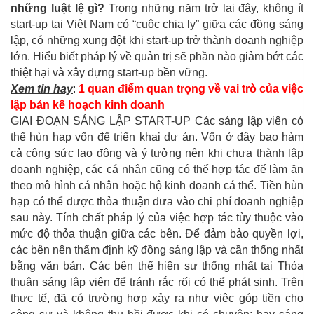
những luật lệ gì?
Trong những năm trở lại đây, không ít
start-up tại Việt Nam có “cuộc chia ly” giữa các đồng sáng
lập, có những xung đột khi start-up trở thành doanh nghiệp
lớn. Hiểu biết pháp lý về quản trị sẽ phần nào giảm bớt các
thiệt hại và xây dựng start-up bền vững.
Xem tin hay
:
1 quan điểm quan trọng về vai trò của việc
lập bản kế hoạch kinh doanh
GIAI ĐOẠN SÁNG LẬP START-UP Các sáng lập viên có
thể hùn hạp vốn để triển khai dự án. Vốn ở đây bao hàm
cả công sức lao động và ý tưởng nên khi chưa thành lập
doanh nghiệp, các cá nhân cũng có thể hợp tác để làm ăn
theo mô hình cá nhân hoặc hộ kinh doanh cá thể. Tiền hùn
hạp có thể được thỏa thuận đưa vào chi phí doanh nghiệp
sau này. Tính chất pháp lý của việc hợp tác tùy thuộc vào
mức độ thỏa thuận giữa các bên. Để đảm bảo quyền lợi,
các bên nên thẩm định kỹ đồng sáng lập và cần thống nhất
bằng văn bản. Các bên thể hiện sự thống nhất tại Thỏa
thuận sáng lập viên để tránh rắc rối có thể phát sinh. Trên
thực tế, đã có trường hợp xảy ra như việc góp tiền cho