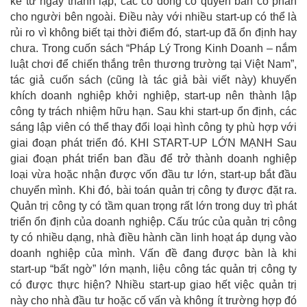
kể từ ngày thành lập, các cổ đông có quyền bán cổ phần
cho người bên ngoài. Điều này với nhiều start-up có thể là
rủi ro vì không biết tại thời điểm đó, start-up đã ổn định hay
chưa. Trong cuốn sách “Pháp Lý Trong Kinh Doanh – nắm
luật chơi để chiến thắng trên thương trường tại Việt Nam”,
tác giả cuốn sách (cũng là tác giả bài viết này) khuyến
khích doanh nghiệp khởi nghiệp, start-up nên thành lập
công ty trách nhiệm hữu hạn. Sau khi start-up ổn định, các
sáng lập viên có thể thay đổi loại hình công ty phù hợp với
giai đoạn phát triển đó. KHI START-UP LỚN MẠNH Sau
giai đoạn phát triển ban đầu để trở thành doanh nghiệp
loại vừa hoặc nhận được vốn đầu tư lớn, start-up bắt đầu
chuyển mình. Khi đó, bài toán quản trị công ty được đặt ra.
Quản trị công ty có tầm quan trọng rất lớn trong duy trì phát
triển ổn định của doanh nghiệp. Cấu trúc của quản trị công
ty có nhiều dạng, nhà điều hành cần linh hoạt áp dụng vào
doanh nghiệp của mình. Vấn đề đang được bàn là khi
start-up “bất ngờ” lớn mạnh, liệu công tác quản trị công ty
có được thực hiện? Nhiều start-up giao hết việc quản trị
này cho nhà đầu tư hoặc cố vấn và không ít trường hợp đó