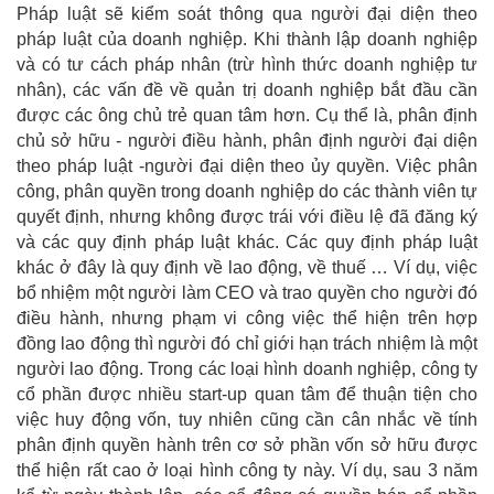
Pháp luật sẽ kiểm soát thông qua người đại diện theo
pháp luật của doanh nghiệp. Khi thành lập doanh nghiệp
và có tư cách pháp nhân (trừ hình thức doanh nghiệp tư
nhân), các vấn đề về quản trị doanh nghiệp bắt đầu cần
được các ông chủ trẻ quan tâm hơn. Cụ thể là, phân định
chủ sở hữu - người điều hành, phân định người đại diện
theo pháp luật -người đại diện theo ủy quyền. Việc phân
công, phân quyền trong doanh nghiệp do các thành viên tự
quyết định, nhưng không được trái với điều lệ đã đăng ký
và các quy định pháp luật khác. Các quy định pháp luật
khác ở đây là quy định về lao động, về thuế … Ví dụ, việc
bổ nhiệm một người làm CEO và trao quyền cho người đó
điều hành, nhưng phạm vi công việc thể hiện trên hợp
đồng lao động thì người đó chỉ giới hạn trách nhiệm là một
người lao động. Trong các loại hình doanh nghiệp, công ty
cổ phần được nhiều start-up quan tâm để thuận tiện cho
việc huy động vốn, tuy nhiên cũng cần cân nhắc về tính
phân định quyền hành trên cơ sở phần vốn sở hữu được
thể hiện rất cao ở loại hình công ty này. Ví dụ, sau 3 năm