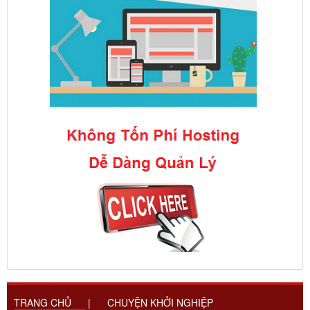
TRANG CHỦ
|
CHUYỆN KHỞI NGHIỆP