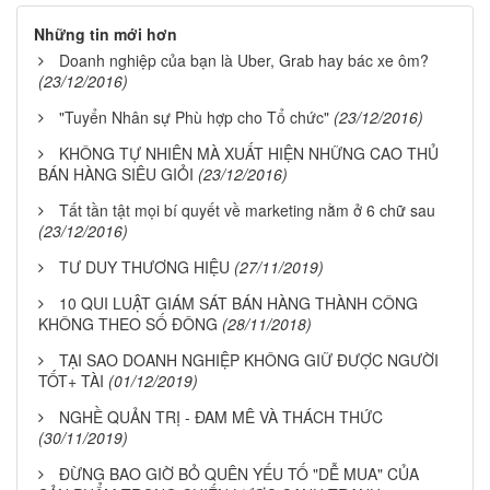
Những tin mới hơn
Doanh nghiệp của bạn là Uber, Grab hay bác xe ôm?
(23/12/2016)
"Tuyển Nhân sự Phù hợp cho Tổ chức"
(23/12/2016)
KHÔNG TỰ NHIÊN MÀ XUẤT HIỆN NHỮNG CAO THỦ
BÁN HÀNG SIÊU GIỎI
(23/12/2016)
Tất tần tật mọi bí quyết về marketing nằm ở 6 chữ sau
(23/12/2016)
TƯ DUY THƯƠNG HIỆU
(27/11/2019)
10 QUI LUẬT GIÁM SÁT BÁN HÀNG THÀNH CÔNG
KHÔNG THEO SỐ ĐÔNG
(28/11/2018)
TẠI SAO DOANH NGHIỆP KHÔNG GIỮ ĐƯỢC NGƯỜI
TỐT+ TÀI
(01/12/2019)
NGHỀ QUẢN TRỊ - ĐAM MÊ VÀ THÁCH THỨC
(30/11/2019)
ĐỪNG BAO GIỜ BỎ QUÊN YẾU TỐ "DỄ MUA" CỦA