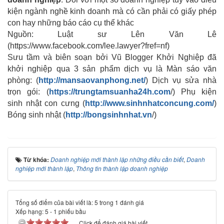
kiện ngành nghề kinh doanh mà có cần phải có giấy phép
con hay những báo cáo cụ thể khác
Nguồn: Luật sư Lên Văn Lê
(https://www.facebook.com/lee.lawyer?fref=nf)
Sưu tầm và biên soạn bởi Vũ Blogger Khởi Nghiệp đã
khởi nghiệp qua 3 sản phẩm dịch vụ là Màn sáo văn
phòng: (
http://mansaovanphong.net/
) Dịch vụ sửa nhà
trọn gói: (
https://trungtamsuanha24h.com
/) Phụ kiện
sinh nhật con cưng (
http://www.sinhnhatconcung.com/
)
Bóng sinh nhật (
http://bongsinhnhat.vn
/)
Từ khóa:
Doanh nghiệp mới thành lập những điều cần biết
,
Doanh
nghiệp mới thành lập
,
Thông tin thành lập doanh nghiệp
Tổng số điểm của bài viết là: 5 trong 1 đánh giá
Xếp hạng:
5
-
1
phiếu bầu
Click để đánh giá bài viết