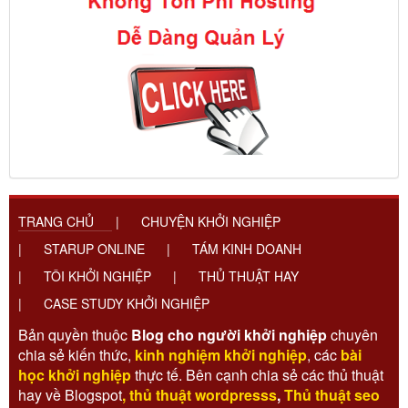
TRANG CHỦ
|
CHUYỆN KHỞI NGHIỆP
|
STARUP ONLINE
|
TÁM KINH DOANH
|
TÔI KHỞI NGHIỆP
|
THỦ THUẬT HAY
|
CASE STUDY KHỞI NGHIỆP
Bản quyền thuộc
Blog cho người khởi nghiệp
chuyên
chia sẻ kiến thức,
kinh nghiệm khởi nghiệp
, các
bài
học khởi nghiệp
thực tế. Bên cạnh chia sẻ các thủ thuật
hay về Blogspot
,
thủ thuật wordpresss
,
Thủ thuật seo