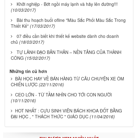
Khởi nghiệp - Bớt ngồi máy lạnh và hãy lên đường!!!
(10/03/2017)
Bài thu hoạch buổi ofline "Màu Sắc Phối Màu Sắc Trong
Thiết Kế"
(17/03/2017)
07 điều cần biết khi thiết kế website dành cho doanh
chủ
(18/03/2017)
TỰ LÃNH ĐẠO BẢN THÂN – NỀN TẢNG CỦA THÀNH
CÔNG
(15/02/2017)
Những tin cũ hơn
BÀI HỌC HAY VỀ BÁN HÀNG TỪ CÂU CHUYỆN XE ÔM
CHIẾN LƯỢC
(22/11/2016)
CEO LỚN - TỪ TẦM NHÌN CHO TỚI CON NGƯỜI
(10/11/2016)
HOT NHẤT : CỰU SINH VIÊN BÁCH KHOA ĐỐT BẰNG
ĐẠI HỌC , " THÁCH THỨC " GIÁO DỤC
(11/04/2016)