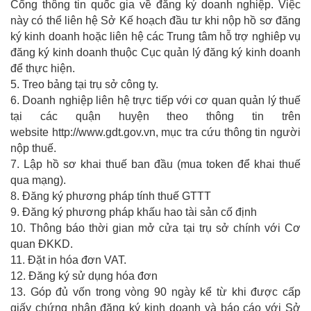
Cổng thông tin quốc gia về đăng ký doanh nghiệp. Việc
này có thể liên hệ Sở Kế hoạch đầu tư khi nộp hồ sơ đăng
ký kinh doanh hoặc liên hệ các Trung tâm hỗ trợ nghiêp vụ
đăng ký kinh doanh thuộc Cục quản lý đăng ký kinh doanh
để thực hiện.
5. Treo bảng tại trụ sở công ty.
6. Doanh nghiệp liên hệ trực tiếp với cơ quan quản lý thuế
tại các quận huyện theo thông tin trên
website http://www.gdt.gov.vn, mục tra cứu thông tin người
nộp thuế.
7. Lập hồ sơ khai thuế ban đầu (mua token để khai thuế
qua mạng).
8. Đăng ký phương pháp tính thuế GTTT
9. Đăng ký phương pháp khấu hao tài sản cố định
10. Thông báo thời gian mở cửa tại trụ sở chính với Cơ
quan ĐKKD.
11. Đặt in hóa đơn VAT.
12. Đăng ký sử dụng hóa đơn
13. Góp đủ vốn trong vòng 90 ngày kể từ khi được cấp
giấy chứng nhận đăng ký kinh doanh và báo cáo với Sở