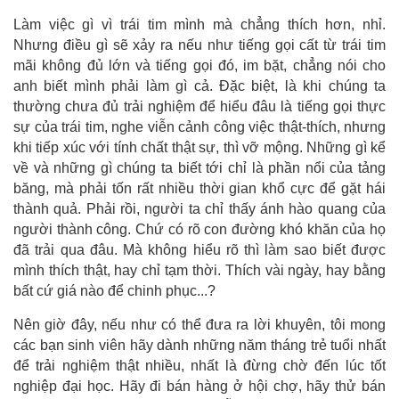
Làm việc gì vì trái tim mình mà chẳng thích hơn, nhỉ.
Nhưng điều gì sẽ xảy ra nếu như tiếng gọi cất từ trái tim
mãi không đủ lớn và tiếng gọi đó, im bặt, chẳng nói cho
anh biết mình phải làm gì cả. Đặc biệt, là khi chúng ta
thường chưa đủ trải nghiệm để hiểu đâu là tiếng gọi thực
sự của trái tim, nghe viễn cảnh công việc thật-thích, nhưng
khi tiếp xúc với tính chất thật sự, thì vỡ mộng. Những gì kể
về và những gì chúng ta biết tới chỉ là phần nổi của tảng
băng, mà phải tốn rất nhiều thời gian khổ cực để gặt hái
thành quả. Phải rồi, người ta chỉ thấy ánh hào quang của
người thành công. Chứ có rõ con đường khó khăn của họ
đã trải qua đâu. Mà không hiểu rõ thì làm sao biết được
mình thích thật, hay chỉ tạm thời. Thích vài ngày, hay bằng
bất cứ giá nào để chinh phục...?
Nên giờ đây, nếu như có thể đưa ra lời khuyên, tôi mong
các bạn sinh viên hãy dành những năm tháng trẻ tuổi nhất
để trải nghiệm thật nhiều, nhất là đừng chờ đến lúc tốt
nghiệp đại học. Hãy đi bán hàng ở hội chợ, hãy thử bán