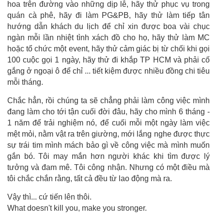
hoa trên đường vào những dịp lễ, hãy thử phục vụ trong
quán cà phê, hãy đi làm PG&PB, hãy thử làm tiếp tân
hướng dẫn khách du lịch để chỉ xin được boa vài chục
ngàn mỗi lần nhiệt tình xách đồ cho họ, hãy thử làm MC
hoặc tổ chức một event, hãy thử cảm giác bị từ chối khi gọi
100 cuộc gọi 1 ngày, hãy thử đi khắp TP HCM và phải cố
gắng ở ngoại ô để chỉ ... tiết kiệm được nhiều đồng chi tiêu
mỗi tháng.
Chắc hẳn, rồi chúng ta sẽ chẳng phải làm công việc mình
đang làm cho tới tận cuối đời đâu, hãy cho mình 6 tháng -
1 năm để trải nghiệm nó, để cuối mỗi một ngày làm việc
mệt mỏi, nằm vật ra trên giường, mới lắng nghe được thực
sự trái tim mình mách bảo gì về công việc mà mình muốn
gắn bó. Tôi may mắn hơn người khác khi tìm được lý
tưởng và đam mê. Tôi công nhận. Nhưng có một điều mà
tôi chắc chắn rằng, tất cả đều từ lao động mà ra.
Vậy thì... cứ tiến lên thôi.
What doesn't kill you, make you stronger.