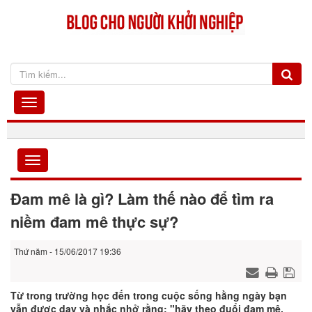
Đam mê là gì? Làm thế nào để tìm ra
niềm đam mê thực sự?
Thứ năm - 15/06/2017 19:36
Từ trong trường học đến trong cuộc sống hằng ngày bạn
vẫn được dạy và nhắc nhở rằng: "hãy theo đuổi đam mê,