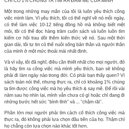
CHỈ CÓ 1% CHÚNG TA TÌM RA ĐAM MÊ CỦA MÌNH
Một trong những may mắn của tôi là luôn yêu thích công
việc mình làm. Vì yêu thích, tôi có thể nghĩ về nó mỗi ngày,
có thể làm việc 10-12 tiếng đồng hồ mà không biết mệt
mỏi, tôi có thể đọc hàng trăm cuốn sách và luôn luôn tìm
kiếm cơ hội trau dồi thêm kiến thức về nó. Sau một thời
gian dài, tôi tự tin có thể nuôi sống bản thân và người thân
của mình ở một mức thoải mái nhất định.
Và vì vậy, tôi đã nghĩ, điều cần thiết nhất cho mọi người, đó
là hãy tìm ra công việc mà mình yêu thích, bạn sẽ không
phải đi làm ngày nào trong đời. Có phải bạn thấy quen? Vì
sách toàn nói thế, nhưng thực ra, chỉ có khoảng 1% chúng
ta tìm được công việc mà họ yêu thích & say mê. Để rồi vài
năm sau họ nhìn lại, mình vẫn chưa có gì hoặc chỉ đang đi
những bước hết sức "bình tĩnh" và ... "chậm rãi".
Phần lớn mọi người phải tìm cách cố thích công việc mà
thực ra, đó không phải lựa chọn đầu tiên của họ. Thậm chí
họ chẳng còn lựa chọn nào khác tốt hơn.