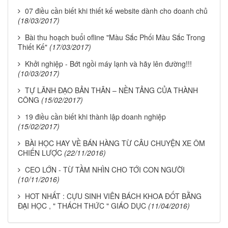
07 điều cần biết khi thiết kế website dành cho doanh chủ
(18/03/2017)
Bài thu hoạch buổi ofline "Màu Sắc Phối Màu Sắc Trong
Thiết Kế"
(17/03/2017)
Khởi nghiệp - Bớt ngồi máy lạnh và hãy lên đường!!!
(10/03/2017)
TỰ LÃNH ĐẠO BẢN THÂN – NỀN TẢNG CỦA THÀNH
CÔNG
(15/02/2017)
19 điều cần biết khi thành lập doanh nghiệp
(15/02/2017)
BÀI HỌC HAY VỀ BÁN HÀNG TỪ CÂU CHUYỆN XE ÔM
CHIẾN LƯỢC
(22/11/2016)
CEO LỚN - TỪ TẦM NHÌN CHO TỚI CON NGƯỜI
(10/11/2016)
HOT NHẤT : CỰU SINH VIÊN BÁCH KHOA ĐỐT BẰNG
ĐẠI HỌC , " THÁCH THỨC " GIÁO DỤC
(11/04/2016)