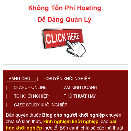
TRANG CHỦ
|
CHUYỆN KHỞI NGHIỆP
|
STARUP ONLINE
|
TÁM KINH DOANH
|
TÔI KHỞI NGHIỆP
|
THỦ THUẬT HAY
|
CASE STUDY KHỞI NGHIỆP
Bản quyền thuộc
Blog cho người khởi nghiệp
chuyên
chia sẻ kiến thức,
kinh nghiệm khởi nghiệp
, các
bài
học khởi nghiệp
thực tế. Bên cạnh chia sẻ các thủ thuật