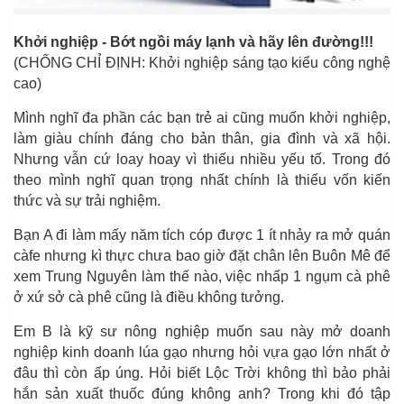
Khởi nghiệp - Bớt ngồi máy lạnh và hãy lên đường!!!
(CHỐNG CHỈ ĐỊNH: Khởi nghiệp sáng tạo kiểu công nghệ
cao)
Mình nghĩ đa phần các bạn trẻ ai cũng muốn khởi nghiệp,
làm giàu chính đáng cho bản thân, gia đình và xã hội.
Nhưng vẫn cứ loay hoay vì thiếu nhiều yếu tố. Trong đó
theo mình nghĩ quan trọng nhất chính là thiếu vốn kiến
thức và sự trải nghiệm.
Bạn A đi làm mấy năm tích cóp được 1 ít nhảy ra mở quán
càfe nhưng kì thực chưa bao giờ đặt chân lên Buôn Mê để
xem Trung Nguyên làm thế nào, việc nhấp 1 ngụm cà phê
ở xứ sở cà phê cũng là điều không tưởng.
Em B là kỹ sư nông nghiệp muốn sau này mở doanh
nghiệp kinh doanh lúa gạo nhưng hỏi vựa gạo lớn nhất ở
đâu thì còn ấp úng. Hỏi biết Lộc Trời không thì bảo phải
hắn sản xuất thuốc đúng không anh? Trong khi đó tập