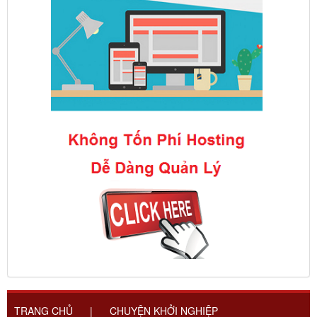
TRANG CHỦ
|
CHUYỆN KHỞI NGHIỆP