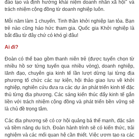
đào tạo và định hướng khái niệm doanh nhân xã hội" và
trách nhiệm cộng đồng từ doanh nghiệp luôn.
Mỗi năm làm 1 chuyến. Tinh thần khởi nghiệp lan tỏa. Bạn
trẻ nào cũng háo hức tham gia. Quốc gia Khởi nghiệp là
bắt đầu từ đây chứ có khó gì đâu!
Ai đi?
Đoàn có thể bao gồm thanh niên trẻ (được tuyển chọn từ
nhiều hồ sơ tứng tuyển qua nhiều vòng), doanh nghiệp,
lãnh đạo, chuyên gia kinh tế lần lượt dừng lại từng địa
phương tổ chức các sự kiện, hội thảo giao lưu về khởi
nghiệp, nghiên cứu đưa ra các dự án phát triển kinh tế đặc
thù từng địa phương. Các sáng kiến thúc đẩy kinh tế gắn
liền với trách nhiệm cộng đồng và phát triển bền vững sẽ
là chủ đề trọng tâm.
Các địa phương sẽ có cơ hội quảng bá thế mạnh, đặc sản
và tiềm năng du lịch. Đoàn hành trình sẽ có kiến thức, trải
nghiệm và các mối quan hệ cần thiết. Việc ươm tạo ra các