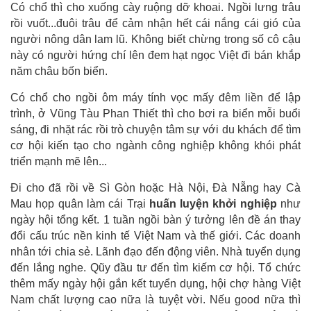
Có chổ thì cho xuống cày ruộng dỡ khoai. Ngồi lưng trâu
rồi vuốt...đuôi trâu để cảm nhận hết cái nắng cái gió của
người nông dân lam lũ. Không biết chừng trong số cô cậu
này có người hứng chí lên đem hạt ngọc Việt đi bán khắp
năm châu bốn biển.
Có chổ cho ngồi ôm máy tính vọc mấy đêm liền để lập
trình, ở Vũng Tàu Phan Thiết thì cho bơi ra biển mỗi buổi
sáng, đi nhặt rác rồi trò chuyện tâm sự với du khách để tìm
cơ hội kiến tạo cho ngành công nghiệp không khói phát
triển mạnh mẽ lên...
Đi cho đã rồi về Sì Gòn hoặc Hà Nội, Đà Nẵng hay Cà
Mau họp quân làm cái Trại
huấn luyện khởi nghiệp
như
ngày hội tổng kết. 1 tuần ngồi bàn ý tưởng lên đề án thay
đổi cấu trúc nền kinh tế Việt Nam và thế giới. Các doanh
nhân tới chia sẻ. Lãnh đạo đến động viên. Nhà tuyển dụng
đến lắng nghe. Qũy đầu tư đến tìm kiếm cơ hội. Tổ chức
thêm mấy ngày hội gắn kết tuyển dụng, hội chợ hàng Việt
Nam chất lượng cao nữa là tuyệt vời. Nếu good nữa thì