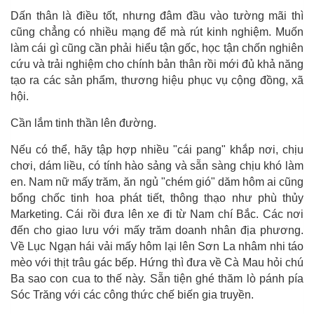
Dấn thân là điều tốt, nhưng đâm đầu vào tường mãi thì
cũng chẳng có nhiều mạng để mà rút kinh nghiệm. Muốn
làm cái gì cũng cần phải hiểu tận gốc, học tận chốn nghiên
cứu và trải nghiệm cho chính bản thân rồi mới đủ khả năng
tạo ra các sản phẩm, thương hiệu phục vụ cộng đồng, xã
hội.
Cần lắm tinh thần lên đường.
Nếu có thể, hãy tập hợp nhiều "cái pang" khắp nơi, chịu
chơi, dám liều, có tính hào sảng và sẵn sàng chịu khó làm
en. Nam nữ mấy trăm, ăn ngủ "chém gió" dăm hôm ai cũng
bổng chốc tinh hoa phát tiết, thông thạo như phù thủy
Marketing. Cái rồi đưa lên xe đi từ Nam chí Bắc. Các nơi
đến cho giao lưu với mấy trăm doanh nhân địa phương.
Về Lục Ngạn hái vải mấy hôm lại lên Sơn La nhâm nhi táo
mèo với thịt trâu gác bếp. Hứng thì đưa về Cà Mau hỏi chú
Ba sao con cua to thế này. Sẵn tiện ghé thăm lò pánh pía
Sóc Trăng với các công thức chế biến gia truyền.