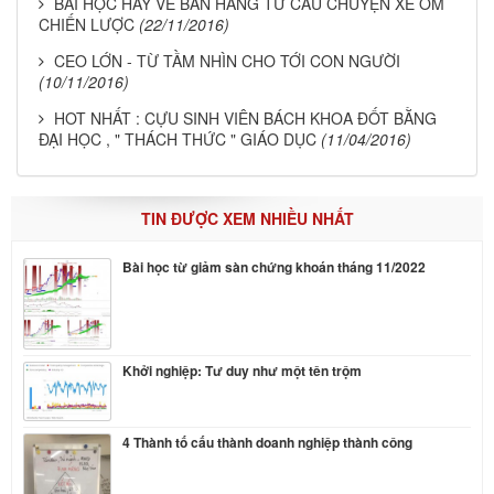
BÀI HỌC HAY VỀ BÁN HÀNG TỪ CÂU CHUYỆN XE ÔM
CHIẾN LƯỢC
(22/11/2016)
CEO LỚN - TỪ TẦM NHÌN CHO TỚI CON NGƯỜI
(10/11/2016)
HOT NHẤT : CỰU SINH VIÊN BÁCH KHOA ĐỐT BẰNG
ĐẠI HỌC , " THÁCH THỨC " GIÁO DỤC
(11/04/2016)
TIN ĐƯỢC XEM NHIỀU NHẤT
Bài học từ giảm sàn chứng khoán tháng 11/2022
Khởi nghiệp: Tư duy như một tên trộm
4 Thành tố cấu thành doanh nghiệp thành công