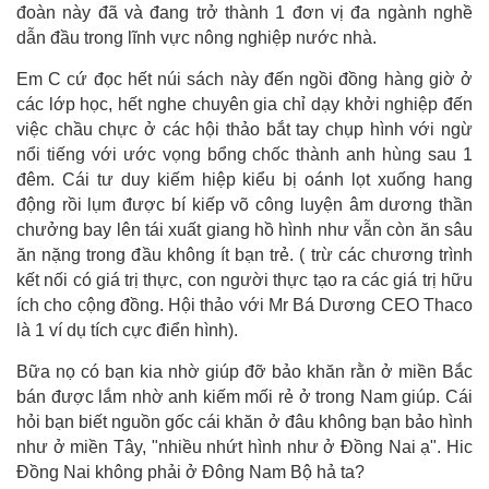
đoàn này đã và đang trở thành 1 đơn vị đa ngành nghề
dẫn đầu trong lĩnh vực nông nghiệp nước nhà.
Em C cứ đọc hết núi sách này đến ngồi đồng hàng giờ ở
các lớp học, hết nghe chuyên gia chỉ dạy khởi nghiệp đến
việc chầu chực ở các hội thảo bắt tay chụp hình với ngừ
nổi tiếng với ước vọng bổng chốc thành anh hùng sau 1
đêm. Cái tư duy kiếm hiệp kiểu bị oánh lọt xuống hang
động rồi lụm được bí kiếp võ công luyện âm dương thần
chưởng bay lên tái xuất giang hồ hình như vẫn còn ăn sâu
ăn nặng trong đầu không ít bạn trẻ. ( trừ các chương trình
kết nối có giá trị thực, con người thực tạo ra các giá trị hữu
ích cho cộng đồng. Hội thảo với Mr Bá Dương CEO Thaco
là 1 ví dụ tích cực điển hình).
Bữa nọ có bạn kia nhờ giúp đỡ bảo khăn rằn ở miền Bắc
bán được lắm nhờ anh kiếm mối rẻ ở trong Nam giúp. Cái
hỏi bạn biết nguồn gốc cái khăn ở đâu không bạn bảo hình
như ở miền Tây, "nhiều nhứt hình như ở Đồng Nai ạ". Hic
Đồng Nai không phải ở Đông Nam Bộ hả ta?