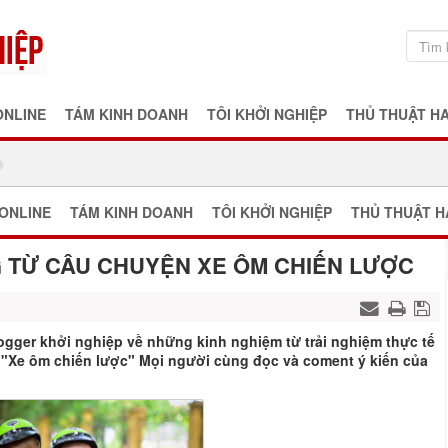
ONLINE
TÁM KINH DOANH
TÔI KHỞI NGHIỆP
THỦ THUẬT H
ONLINE
TÁM KINH DOANH
TÔI KHỞI NGHIỆP
THỦ THUẬT H
G TỪ CÂU CHUYỆN XE ÔM CHIẾN LƯỢC
ogger khởi nghiệp về những kinh nghiệm từ trải nghiệm thực tế
 "Xe ôm chiến lược" Mọi người cùng đọc và coment ý kiến của