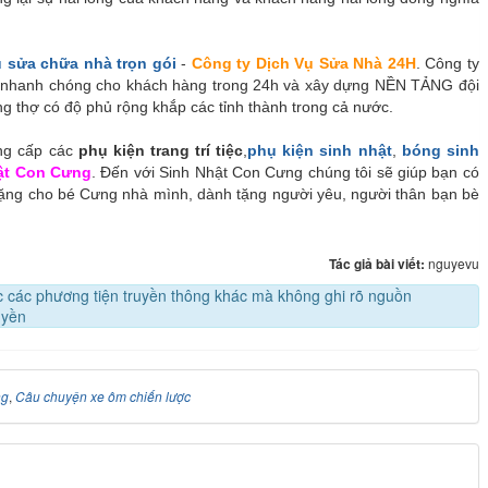
ụ sửa chữa nhà trọn gói
-
Công ty Dịch Vụ Sửa Nhà 24H
. Công ty
nhanh chóng cho khách hàng trong 24h và xây dựng NỀN TẢNG đội
ng thợ có độ phủ rộng khắp các tỉnh thành trong cả nước.
ung cấp các
phụ kiện trang trí tiệc
,
phụ kiện sinh nhật
,
bóng sinh
ật Con Cưng
. Đến với Sinh Nhật Con Cưng chúng tôi sẽ giúp bạn có
g cho bé Cưng nhà mình, dành tặng người yêu, người thân bạn bè
Tác giả bài viết:
nguyevu
oặc các phương tiện truyền thông khác mà không ghi rõ nguồn
uyền
ng
,
Câu chuyện xe ôm chiến lược