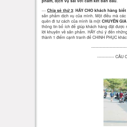
phẩm, dịch vụ sai với cam kết ban đầu
.
---
Chia sẻ thứ 3
:
HÃY CHO khách hàng biết 
sản phẩm dịch vụ của mình. Một điều mà các 
quên đi tư cách của mình là một
CHUYÊN GIA
thông tin bổ ích để giúp khách hàng đặt được
lời khuyên về sản phẩm. HÃY chú ý đến những
thành 1 điểm cạnh tranh để CHINH PHỤC khác
-------------------------
------------ CÂ