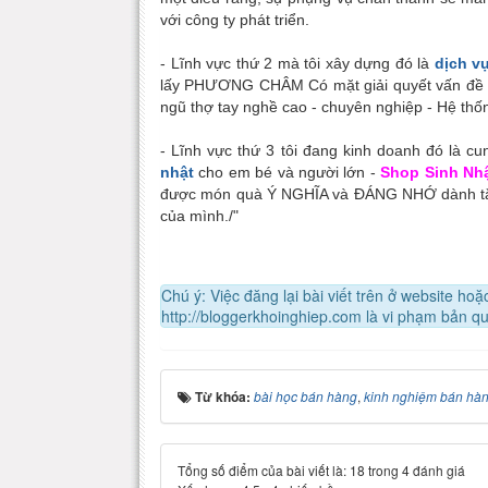
với công ty phát triển.
- Lĩnh vực thứ 2 mà tôi xây dựng đó là
dịch v
lấy PHƯƠNG CHÂM Có mặt giải quyết vấn đề 
ngũ thợ tay nghề cao - chuyên nghiệp - Hệ thố
- Lĩnh vực thứ 3 tôi đang kinh doanh đó là c
nhật
cho em bé và người lớn -
Shop Sinh Nh
được món quà Ý NGHĨA và ĐÁNG NHỚ dành tặn
của mình./"
Chú ý: Việc đăng lại bài viết trên ở website h
http://bloggerkhoinghiep.com là vi phạm bản q
Từ khóa:
bài học bán hàng
,
kinh nghiệm bán hà
Tổng số điểm của bài viết là: 18 trong 4 đánh giá