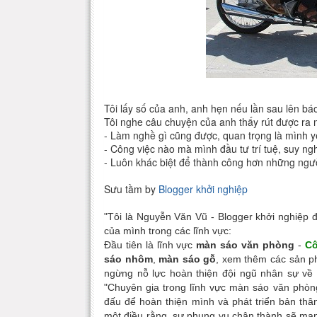
Tôi lấy số của anh, anh hẹn nếu lần sau lên báo
Tôi nghe câu chuyện của anh thấy rút được ra m
- Làm nghề gì cũng được, quan trọng là mình y
- Công việc nào mà mình đầu tư trí tuệ, suy ngh
- Luôn khác biệt để thành công hơn những ngườ
Sưu tầm by
Blogger khởi nghiệp
"Tôi là Nguyễn Văn Vũ - Blogger khởi nghiệp 
của mình trong các lĩnh vực:
Đầu tiên là lĩnh vực
màn sáo văn phòng
-
Cô
sáo nhôm
,
màn sáo gỗ
, xem thêm các sản ph
ngừng nỗ lực hoàn thiện đội ngũ nhân sự về 
"Chuyên gia trong lĩnh vực màn sáo văn phòng
đấu để hoàn thiện mình và phát triển bản thâ
một điều rằng, sự phụng vụ chân thành sẽ man