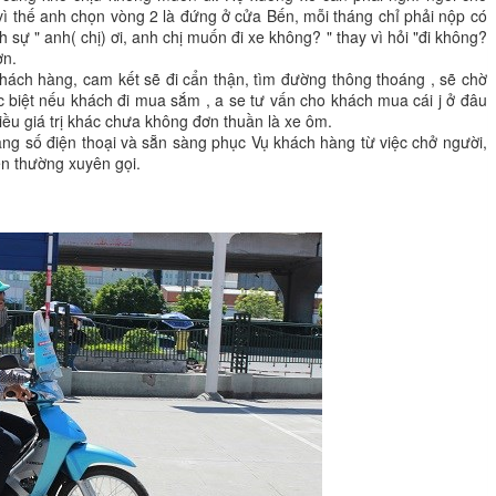
 vì thế anh chọn vòng 2 là đứng ở cửa Bến, mỗi tháng chỉ phải nộp có
ch sự " anh( chị) ơi, anh chị muốn đi xe không? " thay vì hỏi "đi không?
ơn.
khách hàng, cam kết sẽ đi cẩn thận, tìm đường thông thoáng , sẽ chờ
 biệt nếu khách đi mua sắm , a se tư vấn cho khách mua cái j ở đâu
iều giá trị khác chưa không đơn thuần là xe ôm.
ng số điện thoại và sẵn sàng phục Vụ khách hàng từ việc chở người,
en thường xuyên gọi.