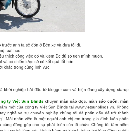
 trước anh ta sẽ đón ở Bến xe và đưa tôi đi.
ột bài học :
êu thích công việc đó và kiếm Đc đủ số tiền mình muốn.
ĩ và có chiến lược sẽ có kết quả tốt hơn.
i khác trong cùng lĩnh vực
đã khởi nghiệp bắt đầu từ blogger.com và hiện đang xây dựng starup
ng ty Việt Sun Blinds
chuyên
màn sáo dọc
,
màn sáo cuốn
,
màn
ẩm mới của công ty Việt Sun Blinds tại www.vietsunblinds.vn. Không
tay nghề và sự chuyên nghiệp chúng tôi đã phấn đấu để trở thành
". Mỗi nhân viên là một người anh chị em trong gia đình luôn phấn
n cùng đóng góp cho sự phát triển của tổ chức. Chúng tôi tâm niệm
g lại sự hài lòng của khách hàng và khách hàng hài lòng đồng nghĩa