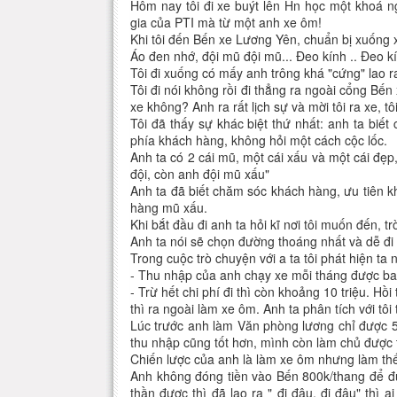
Hôm nay tôi đi xe buýt lên Hn học một khoá n
gia của PTI mà từ một anh xe ôm!
Khi tôi đến Bến xe Lương Yên, chuẩn bị xuống 
Áo đen nhớ, đội mũ đội mũ... Đeo kính .. Đeo kí
Tôi đi xuống có mấy anh trông khá "cứng" lao ra
Tôi đi nói không rồi đi thẳng ra ngoài cổng Bến 
xe không? Anh ra rất lịch sự và mời tôi ra xe, t
Tôi đã thấy sự khác biệt thứ nhất: anh ta biết 
phía khách hàng, không hỏi một cách cộc lốc.
Anh ta có 2 cái mũ, một cái xấu và một cái đẹ
đội, còn anh đội mũ xấu"
Anh ta đã biết chăm sóc khách hàng, ưu tiên 
hàng mũ xấu.
Khi bắt đầu đi anh ta hỏi kĩ nơi tôi muốn đến, t
Anh ta nói sẽ chọn đường thoáng nhất và dễ đi 
Trong cuộc trò chuyện với a ta tôi phát hiện ta 
- Thu nhập của anh chạy xe mỗi tháng được b
- Trừ hết chi phí đi thì còn khoảng 10 triệu. H
thì ra ngoài làm xe ôm. Anh ta phân tích với tôi 
Lúc trước anh làm Văn phòng lương chỉ được 5t
thu nhập cũng tốt hơn, mình còn làm chủ được 
Chiến lược của anh là làm xe ôm nhưng làm thế
Anh không đóng tiền vào Bến 800k/thang để đ
thần được thì đã lao ra " đi đâu, đi đâu" thì