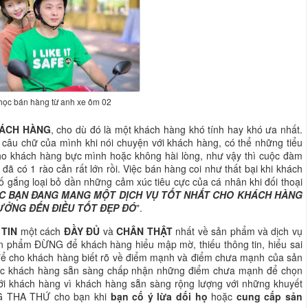
 học bán hàng từ anh xe ôm 02
ÁCH HÀNG
, cho dù đó là một khách hàng khó tính hay khó ưa nhất.
 câu chữ của mình khi nói chuyện với khách hàng, có thể những tiểu
cho khách hàng bực mình hoặc không hài lòng, như vậy thì cuộc đàm
ã có 1 rào cản rất lớn rồi. Việc bán hàng coi như thất bại khi khách
 gắng loại bỏ dần những cảm xúc tiêu cực của cá nhân khi đối thoại
C BẠN ĐANG MANG MỘT DỊCH VỤ TỐT NHẤT CHO KHÁCH HÀNG
ƯỞNG ĐẾN ĐIỀU TỐT ĐẸP ĐÓ
".
TIN
một cách
ĐẦY ĐỦ
và
CHÂN THẬT
nhất về sản phẩm và dịch vụ
n phẩm ĐỪNG để khách hàng hiểu mập mờ, thiếu thông tin, hiểu sai
để cho khách hàng biết rõ về điểm mạnh và điểm chưa mạnh của sản
c khách hàng sẵn sàng chấp nhận những điểm chưa mạnh để chọn
i khách hàng vì khách hàng sẵn sàng rộng lượng với những khuyết
G THA THỨ cho bạn khi
bạn cố ý lừa dối họ
hoặc
cung cấp sản