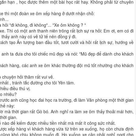
gắn hạn , học được thêm một bài học rất hay. Không phải từ chuyên
xe thì một đoàn xe ôm xếp hàng ở dưới nhận chỗ:
nh...
 hỏi "đi không, đi không"... "Xe ôm không ? "
xe. Thì có một anh thanh niên trông rất lịch sự ra hỏi: Em ơi, em có đi
ôi thấy anh này có vẻ tử tế nên đồng ý đi.
cách tạo Ấn tượng ban đầu tốt, tươi cười và hỏi rất lịch sự, hướng về
p, anh ta đưa cho tôi chiếc mũ đẹp và nói: "Mũ đẹp để dành cho khách
khách hàng, các anh xe ôm khác thường đội mũ tốt nhường cho khách
rò chuyện hỏi thăm rất vui vẻ.
nhất , tránh tắc đường cho tôi Yên tâm.
nhiều điều thú vị.
ao nhiêu?
ồi trước anh cũng học đai học ra trường, đi làm Văn phòng một thời gian
thế này:
r mà thời gian rất Gò bó. Anh nghỉ ra làm xe ôm thấy thoải mái hơn,
thời gian.
 nào để kiếm được nhiều tiền nhất mà mất ít công sức nhất.
ược xếp hàng vì khách hàng vừa từ trên xe xuống, họ còn chưa định
 ai cũng khó chịu không muốn đi. Họ xuống xe cân phải nghỉ ngơi cho