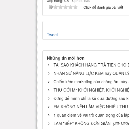
Xếp hạng:
4.5
-
4
phiếu bầu
Click để đánh giá bài viết
Tweet
Những tin mới hơn
TẠI SAO KHÁCH HÀNG TRẢ TIỀN CHO 
NHÂN SỰ NĂNG LỰC KÉM hay QUẢN L
Chiến lược marketing của chàng ăn mày
THƯ GỞI Mr KHỞI NGHIỆP. KHỞI NGHIỆ
Đừng để mình chỉ là kẻ đưa đường sau kh
EM KHÔNG NÊN LÀM VIỆC NHIỀU THƯ 
1 quan điểm về vai trò quan trọng của l
LÀM "SẾP" KHÔNG ĐƠN GIẢN
(23/12/2