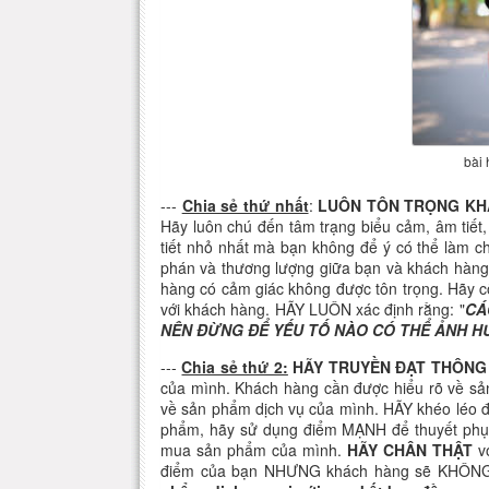
bài
---
Chia sẻ thứ nhất
:
LUÔN TÔN TRỌNG KH
Hãy luôn chú đến tâm trạng biểu cảm, âm tiết,
tiết nhỏ nhất mà bạn không để ý có thể làm 
phán và thương lượng giữa bạn và khách hàng đ
hàng có cảm giác không được tôn trọng. Hãy cố
với khách hàng. HÃY LUÔN xác định rằng: "
CÁ
NÊN ĐỪNG ĐỂ YẾU TỐ NÀO CÓ THỂ ẢNH H
---
Chia sẻ thứ 2:
HÃY TRUYỀN ĐẠT THÔNG 
của mình. Khách hàng cần được hiểu rõ về sả
về sản phẩm dịch vụ của mình. HÃY khéo léo 
phẩm, hãy sử dụng điểm MẠNH để thuyết phụ
mua sản phẩm của mình.
HÃY CHÂN THẬT
vớ
điểm của bạn NHƯNG khách hàng sẽ KHÔN