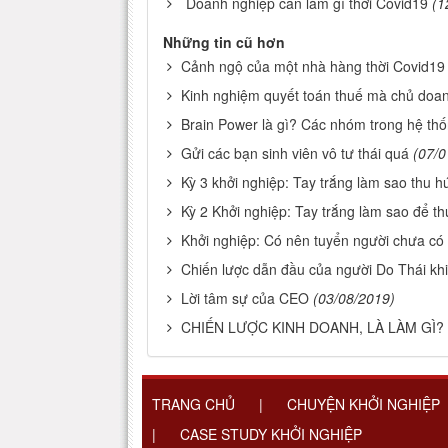
Doanh nghiệp cần làm gì thời Covid19
(1
Những tin cũ hơn
Cảnh ngộ của một nhà hàng thời Covid19
Kinh nghiệm quyết toán thuế mà chủ doan
Brain Power là gì? Các nhóm trong hệ th
Gửi các bạn sinh viên vô tư thái quá
(07/0
Kỳ 3 khởi nghiệp: Tay trắng làm sao thu h
Kỳ 2 Khởi nghiệp: Tay trắng làm sao để th
Khởi nghiệp: Có nên tuyển người chưa có
Chiến lược dẫn đầu của người Do Thái khiế
Lời tâm sự của CEO
(03/08/2019)
CHIẾN LƯỢC KINH DOANH, LÀ LÀM GÌ?
TRANG CHỦ
|
CHUYỆN KHỞI NGHIỆP
|
CASE STUDY KHỞI NGHIỆP