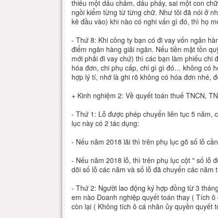
thiếu một dấu chấm, dấu phẩy, sai một con 
ngồi kiểm từng từ từng chữ. Như tôi đã nói ở nh
kê đầu vào) khi nào có nghi vấn gì đó, thì họ m
- Thứ 8: Khi công ty bạn có đi vay vốn ngân hàn
điểm ngân hàng giải ngân. Nếu tiền mặt tồn quỹ q
mới phải đi vay chứ) thì các bạn làm phiếu chi đ
hóa đơn, chi phụ cấp, chi gì gì đó… không có 
hợp lý tí, nhớ là ghi rõ không có hóa đơn nhé, đ
+ Kinh nghiệm 2: Về quyết toán thuế TNCN, T
- Thứ 1: Lỗ được phép chuyển liên tục 5 năm, 
lục này có 2 tác dụng:
- Nếu năm 2018 lãi thì trên phụ lục gõ số lỗ cầ
- Nếu năm 2018 lỗ, thì trên phụ lục cột " số lỗ
dõi số lỗ các năm và số lỗ đã chuyển các năm t
- Thứ 2: Người lao động ký hợp đồng từ 3 tháng
em nào Doanh nghiệp quyết toán thay ( Tích ô 
còn lại ( Không tích ô cá nhân ủy quyền quyết t