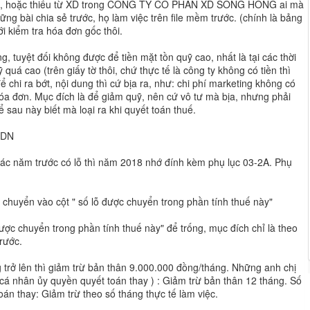
chữ, hoặc thiếu từ XD trong CÔNG TY CỔ PHẦN XD SÔNG HỒNG ai mà
ững bài chia sẻ trước, họ làm việc trên file mềm trước. (chính là bảng
ới kiểm tra hóa đơn gốc thôi.
g, tuyệt đối không được để tiền mặt tồn quỹ cao, nhất là tại các thời
uá cao (trên giấy tờ thôi, chứ thực tế là công ty không có tiền thì
ể chi ra bớt, nội dung thì cứ bịa ra, như: chi phí marketing không có
hóa đơn. Mục đích là để giảm quỹ, nên cứ vô tư mà bịa, nhưng phải
ể sau này biết mà loại ra khi quyết toán thuế.
NDN
các năm trước có lỗ thì năm 2018 nhớ đính kèm phụ lục 03-2A. Phụ
n chuyển vào cột " số lỗ được chuyển trong phần tính thuế này"
 được chuyển trong phần tính thuế này" để trống, mục đích chỉ là theo
rước.
 trở lên thì giảm trừ bản thân 9.000.000 đồng/tháng. Những anh chị
cá nhân ủy quyền quyết toán thay ) : Giảm trừ bản thân 12 tháng. Số
oán thay: Giảm trừ theo số tháng thực tế làm việc.