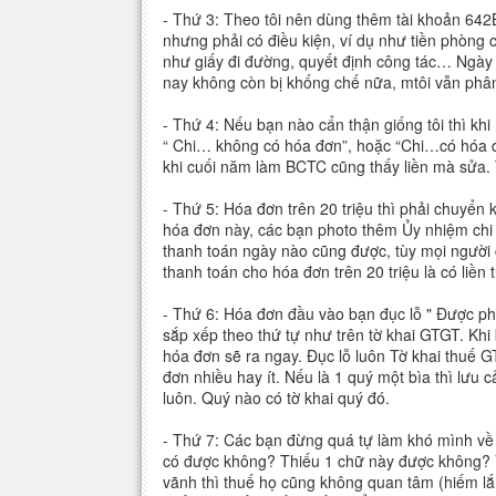
- Thứ 3: Theo tôi nên dùng thêm tài khoản 642
nhưng phải có điều kiện, ví dụ như tiền phòng 
như giấy đi đường, quyết định công tác… Ngày x
nay không còn bị khống chế nữa, mtôi vẫn phân 
- Thứ 4: Nếu bạn nào cẩn thận giống tôi thì khi
“ Chi… không có hóa đơn”, hoặc “Chi…có hóa đơn
khi cuối năm làm BCTC cũng thấy liền mà sửa. T
- Thứ 5: Hóa đơn trên 20 triệu thì phải chuyển k
hóa đơn này, các bạn photo thêm Ủy nhiệm chi
thanh toán ngày nào cũng được, tùy mọi người
thanh toán cho hóa đơn trên 20 triệu là có liền t
- Thứ 6: Hóa đơn đầu vào bạn đục lỗ " Được ph
sắp xếp theo thứ tự như trên tờ khai GTGT. Khi 
hóa đơn sẽ ra ngay. Đục lỗ luôn Tờ khai thuế 
đơn nhiều hay ít. Nếu là 1 quý một bìa thì lư
luôn. Quý nào có tờ khai quý đó.
- Thứ 7: Các bạn đừng quá tự làm khó mình về h
có được không? Thiếu 1 chữ này được không? Viế
vãnh thì thuế họ cũng không quan tâm (hiếm lắm