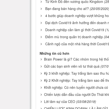
Từ Kinh Đô đến vương quốc Kingdom
(2
Bạn đang bán hàng cho ai!?
(20/05/2020
4 bước giúp doanh nghiệp vượt khủng h
Đại dịch Covid19 ảnh hưởng đến doanh 
Doanh nghiệp cần làm gì thời Covid19
(1
Điểm mù trong quản trị doanh nghiệp
(04
Cảnh ngộ của một nhà hàng thời Covid1
Những tin cũ hơn
Brain Power là gì? Các nhóm trong hệ th
Gửi các bạn sinh viên vô tư thái quá
(07/0
Kỳ 3 khởi nghiệp: Tay trắng làm sao thu h
Kỳ 2 Khởi nghiệp: Tay trắng làm sao để th
Khởi nghiệp: Có nên tuyển người chưa có
Chiến lược dẫn đầu của người Do Thái khiế
Lời tâm sự của CEO
(03/08/2019)
CHIẾN LƯỢC KINH DOANH, LÀ LÀM GÌ?