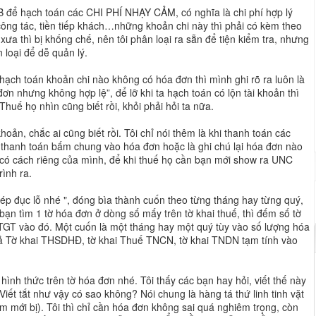
B để hạch toán các CHI PHÍ NHẠY CẢM, có nghĩa là chi phí hợp lý
công tác, tiền tiếp khách…những khoản chi này thì phải có kèm theo
ưa thì bị khống chế, nên tôi phân loại ra sẵn để tiện kiểm tra, nhưng
loại để dễ quản lý.
 hạch toán khoản chi nào không có hóa đơn thì mình ghi rõ ra luôn là
 nhưng không hợp lệ”, để lỡ khi ta hạch toán có lộn tài khoản thì
huế họ nhìn cũng biết rồi, khỏi phải hỏi ta nữa.
hoản, chắc ai cũng biết rồi. Tôi chỉ nói thêm là khi thanh toán các
 thanh toán bấm chung vào hóa đơn hoặc là ghi chú lại hóa đơn nào
 có cách riêng của mình, để khi thuế họ cần bạn mới show ra UNC
rình ra.
ép đục lỗ nhé ", đóng bìa thành cuốn theo từng tháng hay từng quý,
bạn tìm 1 tờ hóa đơn ở dòng số mấy trên tờ khai thuế, thì đếm số tờ
GTGT vào đó. Một cuốn là một tháng hay một quý tùy vào số lượng hóa
u cả Tờ khai THSDHĐ, tờ khai Thuế TNCN, tờ khai TNDN tạm tính vào
ình thức trên tờ hóa đơn nhé. Tôi thấy các bạn hay hỏi, viết thế này
t tắt như vậy có sao không? Nói chung là hàng tá thứ linh tinh vặt
 mới bị). Tôi thì chỉ cần hóa đơn không sai quá nghiêm trọng, còn