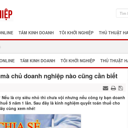
ONLINE
TÁM KINH DOANH
TÔI KHỞI NGHIỆP
THỦ THUẬT H
ONLINE
TÁM KINH DOANH
TÔI KHỞI NGHIỆP
THỦ THUẬT H
 mà chủ doanh nghiệp nào cũng cần biết
Nếu là cty siêu nhỏ thì chưa vội nhưng nếu công ty bạn doanh
thuế 5 năm 1 lần. Sau đây là kinh nghiệm quyết toán thuế cho
Hãy cùng xem nhé!