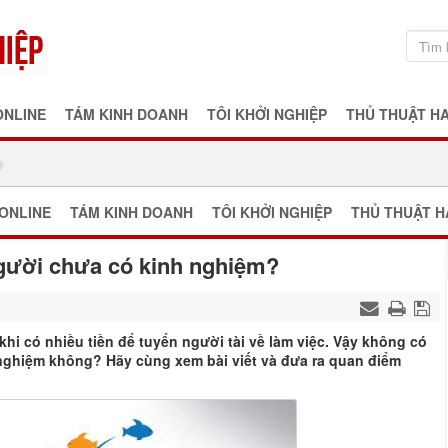
ONLINE
TÁM KINH DOANH
TÔI KHỞI NGHIỆP
THỦ THUẬT H
ONLINE
TÁM KINH DOANH
TÔI KHỞI NGHIỆP
THỦ THUẬT H
người chưa có kinh nghiệm?
hi có nhiều tiền để tuyển người tài về làm việc. Vậy không có
 nghiệm không? Hãy cùng xem bài viết và đưa ra quan điểm