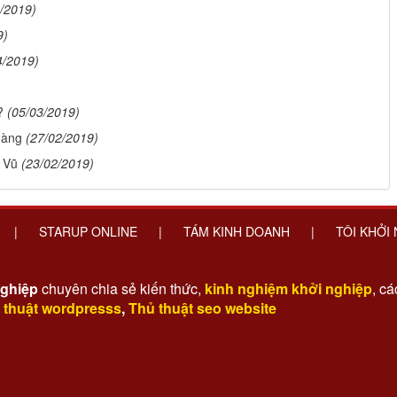
/2019)
9)
4/2019)
?
(05/03/2019)
hàng
(27/02/2019)
 Vũ
(23/02/2019)
|
STARUP ONLINE
|
TÁM KINH DOANH
|
TÔI KHỞI
nghiệp
chuyên chia sẻ kiến thức,
kinh nghiệm khởi nghiệp
, c
 thuật wordpresss
,
Thủ thuật seo website