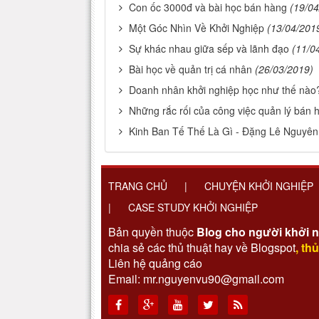
Con ốc 3000đ và bài học bán hàng
(19/04
Một Góc Nhìn Về Khởi Nghiệp
(13/04/201
Sự khác nhau giữa sếp và lãnh đạo
(11/0
Bài học về quản trị cá nhân
(26/03/2019)
Doanh nhân khởi nghiệp học như thế nào
Những rắc rối của công việc quản lý bán 
Kinh Ban Tế Thế Là Gì - Đặng Lê Nguyên
TRANG CHỦ
|
CHUYỆN KHỞI NGHIỆP
|
CASE STUDY KHỞI NGHIỆP
Bản quyền thuộc
Blog cho người khởi 
chia sẻ các thủ thuật hay về Blogspot
,
thủ
Liên hệ quảng cáo
Email: mr.nguyenvu90@gmail.com