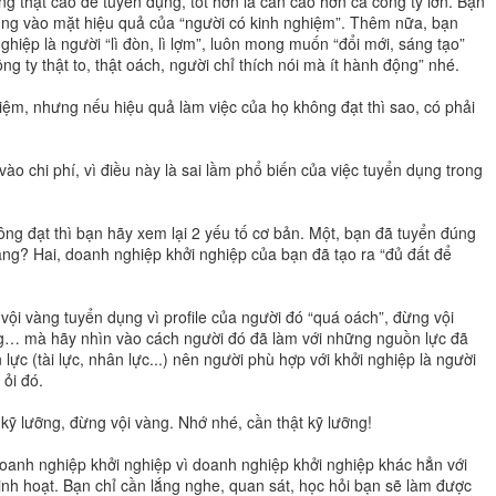
ng thật cao để tuyển dụng, tốt hơn là cần cao hơn cả công ty lớn. Bạn
rung vào mặt hiệu quả của “người có kinh nghiệm”. Thêm nữa, bạn
hiệp là người “lì đòn, lì lợm”, luôn mong muốn “đổi mới, sáng tạo”
g ty thật to, thật oách, người chỉ thích nói mà ít hành động” nhé.
iệm, nhưng nếu hiệu quả làm việc của họ không đạt thì sao, có phải
 vào chi phí, vì điều này là sai lầm phổ biến của việc tuyển dụng trong
ng đạt thì bạn hãy xem lại 2 yếu tố cơ bản. Một, bạn đã tuyển đúng
àng? Hai, doanh nghiệp khởi nghiệp của bạn đã tạo ra “đủ đất để
vội vàng tuyển dụng vì profile của người đó “quá oách”, đừng vội
ăng… mà hãy nhìn vào cách người đó đã làm với những nguồn lực đã
 lực (tài lực, nhân lực...) nên người phù hợp với khởi nghiệp là người
 ỏi đó.
kỹ lưỡng, đừng vội vàng. Nhớ nhé, cần thật kỹ lưỡng!
doanh nghiệp khởi nghiệp vì doanh nghiệp khởi nghiệp khác hẳn với
linh hoạt. Bạn chỉ cần lắng nghe, quan sát, học hỏi bạn sẽ làm được