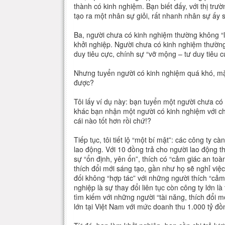
thành có kinh nghiệm. Bạn biết đấy, với thị trườ
tạo ra một nhân sự giỏi, rất nhanh nhân sự ấy s
Ba, người chưa có kinh nghiệm thường không “lì 
khởi nghiệp. Người chưa có kinh nghiệm thường 
duy tiêu cực, chính sự “vỡ mộng – tư duy tiêu c
Nhưng tuyển người có kinh nghiệm quá khó, mặ
được?
Tôi lấy ví dụ này: bạn tuyển một người chưa có
khác bạn nhận một người có kinh nghiệm với ch
cái nào tốt hơn rồi chứ!?
Tiếp tục, tôi tiết lộ “một bí mật”: các công ty 
lao động. Với 10 đồng trả cho người lao động t
sự “ổn định, yên ổn”, thích có “cảm giác an toàn
thích đổi mới sáng tạo, gần như họ sẽ nghỉ việc
đối không “hợp tác” với những người thích “cảm 
nghiệp là sự thay đổi liên tục còn công ty lớn l
tìm kiếm với những người “tài năng, thích đổi mớ
lớn tại Việt Nam với mức doanh thu 1.000 tỷ đồ