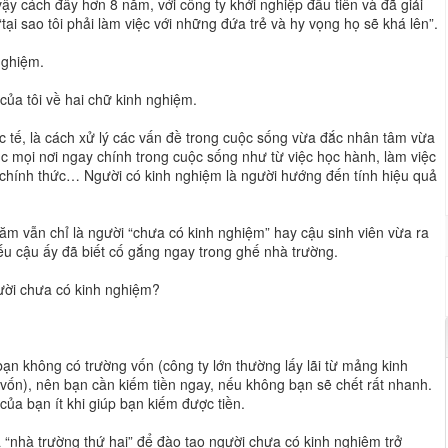
ậy cách đây hơn 8 năm, với công ty khởi nghiệp đầu tiên và đã giải
“tại sao tôi phải làm việc với những đứa trẻ và hy vọng họ sẽ khá lên”.
nghiệm.
của tôi về hai chữ kinh nghiệm.
ực tế, là cách xử lý các vấn đề trong cuộc sống vừa đắc nhân tâm vừa
úc mọi nơi ngay chính trong cuộc sống như từ việc học hành, làm việc
m chính thức… Người có kinh nghiệm là người hướng đến tính hiệu quả
 năm vẫn chỉ là người “chưa có kinh nghiệm” hay cậu sinh viên vừa ra
ếu cậu ấy đã biết cố gắng ngay trong ghế nhà trường.
ười chưa có kinh nghiệm?
bạn không có trường vốn (công ty lớn thường lấy lãi từ mảng kinh
vốn), nên bạn cần kiếm tiền ngay, nếu không bạn sẽ chết rất nhanh.
của bạn ít khi giúp bạn kiếm được tiền.
 “nhà trường thứ hai” để đào tạo người chưa có kinh nghiệm trở