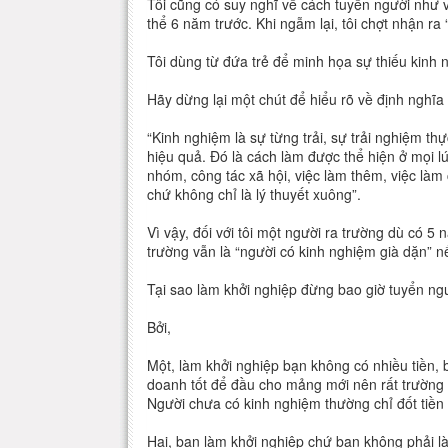
Tôi cũng có suy nghĩ về cách tuyển người như v
thể 6 năm trước. Khi ngẫm lại, tôi chợt nhận ra 
Tôi dùng từ đứa trẻ để minh họa sự thiếu kinh 
Hãy dừng lại một chút để hiểu rõ về định nghĩa 
“Kinh nghiệm là sự từng trải, sự trải nghiệm th
hiệu quả. Đó là cách làm được thể hiện ở mọi l
nhóm, công tác xã hội, việc làm thêm, việc là
chứ không chỉ là lý thuyết xuông”.
Vì vậy, đối với tôi một người ra trường dù có 5
trường vẫn là “người có kinh nghiệm già dặn” n
Tại sao làm khởi nghiệp đừng bao giờ tuyển ng
Bởi,
Một, làm khởi nghiệp bạn không có nhiều tiền, 
doanh tốt để đầu cho mảng mới nên rất trường 
Người chưa có kinh nghiệm thường chỉ đốt tiền 
Hai, bạn làm khởi nghiệp chứ bạn không phải là