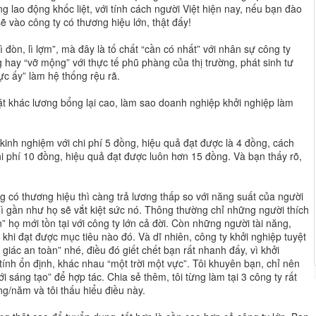
ng lao động khốc liệt, với tính cách người Việt hiện nay, nếu bạn đào
ẽ vào công ty có thương hiệu lớn, thật đấy!
đòn, lì lợm”, mà đây là tố chất “cần có nhất” với nhân sự công ty
hay “vỡ mộng” với thực tế phũ phàng của thị trường, phát sinh tư
ực ấy” làm hệ thống rệu rã.
t khác lương bổng lại cao, làm sao doanh nghiệp khởi nghiệp làm
 kinh nghiệm với chi phí 5 đồng, hiệu quả đạt được là 4 đồng, cách
i phí 10 đồng, hiệu quả đạt được luôn hơn 15 đồng. Và bạn thấy rõ,
càng có thương hiệu thì càng trả lương thấp so với năng suất của người
hì gần như họ sẽ vắt kiệt sức nó. Thông thường chỉ những người thích
” họ mới tồn tại với công ty lớn cả đời. Còn những người tài năng,
 khi đạt được mục tiêu nào đó. Và dĩ nhiên, công ty khởi nghiệp tuyệt
giác an toàn” nhé, điều đó giết chết bạn rất nhanh đấy, vì khởi
à tính ổn định, khác nhau “một trời một vực”. Tôi khuyên bạn, chỉ nên
i sáng tạo” để hợp tác. Chia sẻ thêm, tôi từng làm tại 3 công ty rất
ng/năm và tôi thấu hiểu điều này.