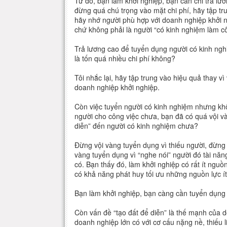
Từ đó, bạn làm khởi nghiệp, bạn cần chi trả lươ
đừng quá chú trọng vào mặt chi phí, hãy tập t
hãy nhớ người phù hợp với doanh nghiệp khởi ng
chứ không phải là người “có kinh nghiệm làm côn
Trả lương cao để tuyển dụng người có kinh ngh
là tốn quá nhiều chi phí không?
Tôi nhắc lại, hãy tập trung vào hiệu quả thay vì
doanh nghiệp khởi nghiệp.
Còn việc tuyển người có kinh nghiệm nhưng khô
người cho công việc chưa, bạn đã có quá vội v
diễn” đến người có kinh nghiệm chưa?
Đừng vội vàng tuyển dụng vì thiếu người, đừng 
vàng tuyển dụng vì “nghe nói” người đó tài n
có. Bạn thấy đó, làm khởi nghiệp có rất ít nguồn
có khả năng phát huy tối ưu những nguồn lực ít
Bạn làm khởi nghiệp, bạn càng cần tuyển dụng 
Còn vấn đề “tạo đất để diễn” là thế mạnh của 
doanh nghiệp lớn có với cơ cấu nặng nề, thiếu 