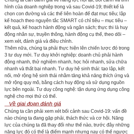
hình của doanh nghiệp trong và sau Covid-19; thiết kế là
chọn con đường và các thế liên hoàn để đạt mục tiêu; lập
kế hoạch theo nguyên tắc SMART có chỉ tiêu – mục tiêu –
kết quả, kế hoạch hành động và ngân sách; thực thi là huy
động nhân sự, truyền thông, hành động cụ thể, theo dõi –
xem xét, đánh giá và điều chỉnh.
Thêm nữa, chúng ta phải thực hiện lên chiến lược đó trong
3 tư duy mới. Tư duy khởi nghiệp: doanh chủ phải hành
động nhanh, thử nghiệm nhanh, học hỏi nhanh, sửa chữa
nhanh và thất bại nhanh. Tư duy hệ sinh thái: tạo lập, kết
nối, mở rộng hệ sinh thái nhằm tăng khả năng thích ứng và
mở rộng quy mô, bằng cách huy động và sử dụng nguồn
lực bên ngoài. Tư duy công nghệ: tận dụng ứng dụng công
nghệ cho mọi thứ có thể.
Về giai đoạn đánh giá
Chúng ta cần phải xem xét bối cảnh sau Covid-19: vấn đề
nào chúng ta đang gặp phải, thách thức và cơ hội. Năng
lực của chúng ta đã thay đổi như thế nào, trước đây những
năng lực đó có thể là điểm mạnh nhưng nay có thể ngược