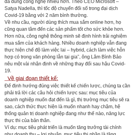
đã dùng công nghệ nhiều hơn. Theo CEO Microsoft –
Satya Nadella, thì tốc độ chuyển đổi số trong đại dịch
Covid-19 bằng với 2 năm bình thường.
Về nhu cầu, người dùng thích mua sắm online hơn, họ
cũng quan tâm đến các sản phẩm tốt cho sức khỏe hơn.
Hơn nữa, công nghệ thông minh sẽ định hình trải nghiệm
mua sắm của khách hàng. Nhiều doanh nghiệp vẫn đang
thực hiện chế độ làm việc lai – hybrid, cách làm việc hỗn
hợp có trong văn phòng lẫn tại gia", ông Lâm Bình Bảo
nêu một vài nhận định về những thay đổi sau hậu Covid-
19.
Về giai đoạn thiết kế:
Để định hướng đúng việc thiết kế chiến lược, chúng ta cần
phải trả lời các câu hỏi chiến lược sau: mục tiêu của
doanh nghiệp muốn đạt đến là gì, thị trường mục tiêu sẽ ra
sao, cách thức thực hiện là muốn nhanh hay chậm, hệ
thống quản trị doanh nghiệp đang như thế nào, năng lực
thực thi của bản thân.
Ví dụ: mục tiêu phát triển là muốn tăng trưởng tài chính
như doanh thu – lợi nhuận, mục tiêu thị phần là tăng