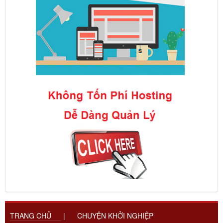
TRANG CHỦ
|
CHUYỆN KHỞI NGHIỆP