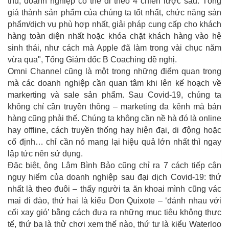
thủ, doanh nghiệp có thể đi theo 4 chiến lược sau: Tổng
giá thành sản phẩm của chúng ta tốt nhất, chức năng sản
phẩm/dịch vụ phù hợp nhất, giải pháp cung cấp cho khách
hàng toàn diện nhất hoặc khóa chặt khách hàng vào hệ
sinh thái, như cách mà Apple đã làm trong vài chục năm
vừa qua", Tổng Giám đốc B Coaching đề nghị.
Omni Channel cũng là một trong những điểm quan trọng
mà các doanh nghiệp cần quan tâm khi lên kế hoạch về
markerting và sale sản phẩm. Sau Covid-19, chúng ta
không chỉ cần truyền thông – marketing đa kênh mà bán
hàng cũng phải thế. Chúng ta không cần nề hà đó là online
hay offline, cách truyền thống hay hiện đại, di động hoặc
cố định… chỉ cần nó mang lại hiệu quả lớn nhất thì ngay
lập tức nên sử dụng.
Đặc biệt, ông Lâm Bình Bảo cũng chỉ ra 7 cách tiếp cận
nguy hiểm của doanh nghiệp sau đại dịch Covid-19: thứ
nhất là theo đuôi – thấy người ta ăn khoai mình cũng vác
mai đi đào, thứ hai là kiểu Don Quixote – ‘đánh nhau với
cối xay gió’ bằng cách đưa ra những mục tiêu không thực
tế, thứ ba là thử chơi xem thế nào, thứ tư là kiểu Waterloo