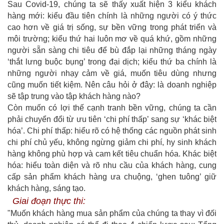
Sau Covid-19, chúng ta sẽ thấy xuất hiện 3 kiểu khách
hàng mới: kiểu đầu tiên chính là những người có ý thức
cao hơn về giá trị sống, sự bền vững trong phát triển và
môi trường; kiểu thứ hai luôn mơ về quá khứ, gồm những
người sẵn sàng chi tiêu để bù đắp lại những tháng ngày
‘thắt lưng buộc bụng’ trong đại dịch; kiểu thứ ba chính là
những người nhạy cảm về giá, muốn tiêu dùng nhưng
cũng muốn tiết kiệm. Nên câu hỏi ở đây: là doanh nghiệp
sẽ tập trung vào tập khách hàng nào?
Còn muốn có lợi thế cạnh tranh bền vững, chúng ta cần
phải chuyển đổi từ ưu tiên ‘chi phí thấp’ sang sự ‘khác biệt
hóa’. Chi phí thấp: hiểu rõ có hệ thống các nguồn phát sinh
chi phí chủ yếu, không ngừng giảm chi phí, hy sinh khách
hàng không phù hợp và cam kết tiêu chuẩn hóa. Khác biệt
hóa: hiểu toàn diện và rõ nhu cầu của khách hàng, cung
cấp sản phẩm khách hàng ưa chuộng, ‘ghen tuông’ giữ
khách hàng, sáng tạo.
Giai đoạn thực thi:
"Muốn khách hàng mua sản phẩm của chúng ta thay vì đối