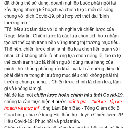
đã không thể sử dụng, doanh nghiệp buộc phải ngồi lại
xây dựng những kế hoạch và chiến lược mới để sống
chung với dịch Covid-19, phù hợp với thời đại ‘bình
thường mới’.
"Tôi hết sức tâm đắc với định nghĩa về chiến lược của
Roger Martin: Chiến lược là các lựa chọn tích hợp nhằm
tạo lợi thế cạnh tranh bền vững trong thị trường mục tiêu.
Thế nên, chiến lược phải là nhiều lựa chọn liên quan với
nhau chứ không phải là những lựa chọn riêng lẻ, tạo ra lợi
thế cạnh tranh tức là khiến người dùng mua hàng của
mình chứ không phải người khác và tất cả những điều đó
phải diễn ra trong thị trường mục tiêu chứ không phải thị
trường chung chung… Chiến lược chính là chọn lựa, làm
gì và không làm gì.
Mà để lập một
chiến lược hoàn chỉnh hậu thời Covid-19
,
chúng ta cần
thực hiện 4 bước
:
đánh giá – thiết kế - lập kế
hoạch và thực thi
", ông Lâm Bình Bảo - Tổng Giám đốc B
Coaching, chia sẻ trong Hội thảo trực tuyến Chiến lược 2P
Hậu Covid-19: Phục hồi và phát triển.
Chúng ta cần đánh giá về năng lực nội tại, bối cảnh và tình