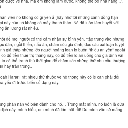
ốn được về nhà, mà em không làm được, không thể bỏ nhà hàng...".
)
hân viên nó không có gì yên ả (hãy nhớ tới những cánh đồng hạn
lại này của nó không có mấy thanh thản. Nó đã luôn tâm huyết với
g ăn lương rất nhiều.
 hội để mọi người có thể cảm nhận sự bình yên, "tập trung vào những
c đàn, ngồi thiền, nấu ăn, chăm sóc gia đình, đọc các bài luận tuyệt
nh giá thấp những lớp người hoảng loạn lo buồn "thiếu an yên" ngoài
à có đủ tiền thuê trọ tháng này, có đủ tiền lo ăn uống cho gia đình vài
úng ta có thể tranh thủ thời gian để chăm sóc những thứ nhu cầu thượng
n hãy trân trọng..
Noah Harari, rất nhiều thứ thuộc về hệ thống này có lẽ cần phải đổi
 và yếu ớt trước biến cố dạng này.
ợng phàn nàn vô biên dành cho nó… Trong mắt mình, nó luôn là đứa
 dịch này, mình hiểu, em mình đã lớn thật rồi! Dù mình vẫn sẽ mắng