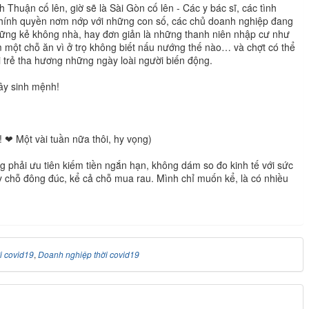
 Thuận cố lên, giờ sẽ là Sài Gòn cố lên - Các y bác sĩ, các tình
chính quyền nơm nớp với những con số, các chủ doanh nghiệp đang
hững kẻ không nhà, hay đơn giản là những thanh niên nhập cư như
m một chỗ ăn vì ở trọ không biết nấu nướng thế nào… và chợt có thể
i trẻ tha hương những ngày loài người biến động.
đây sinh mệnh!
u! ❤ Một vài tuần nữa thôi, hy vọng)
ng phải ưu tiên kiếm tiền ngắn hạn, không dám so đo kinh tế với sức
 chỗ đông đúc, kể cả chỗ mua rau. Mình chỉ muốn kể, là có nhiều
i covid19
,
Doanh nghiệp thời covid19