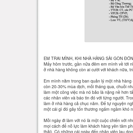
EM TRAI MÌNH, KHI NHÀ HÀNG SÀI GÒN ĐÓ
Mấy hôm trước, gần nửa đêm em mình về tới nhà
ở nhà hàng không còn ai cười với khách nữa, t
Em mình nằm trong ban quản lý một nhà hàng ở
còn 20-30% mùa dịch, mỗi tháng qua, chuỗi nh
làm một công việc mà nó bảo là nặng nề hơn tất
các nhân viên và báo tin đó với từng người. Tr
làm ở nhà hàng cả chục năm. Để tự nguyện nghỉ
một cái gì đó gây tổn thương ngấm ngầm khó n
Mỗi ngày đi làm với nó là một cuộc chiến với n
mọi cách để nỗ lực làm khách hàng yên tâm phầ
thải). Có những cái ngày đến nhân viên lau dọn 