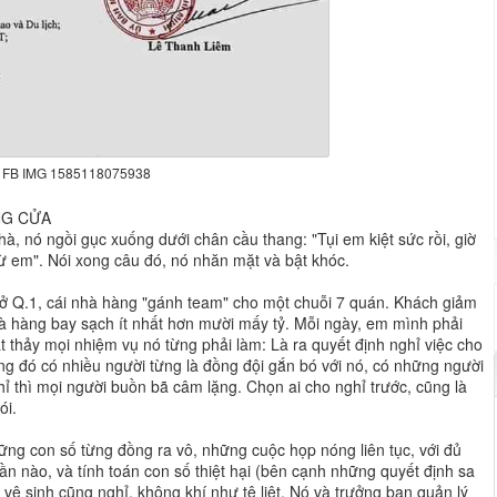
FB IMG 1585118075938
NG CỬA
, nó ngồi gục xuống dưới chân cầu thang: "Tụi em kiệt sức rồi, giờ
rừ em". Nói xong câu đó, nó nhăn mặt và bật khóc.
 Q.1, cái nhà hàng "gánh team" cho một chuỗi 7 quán. Khách giảm
à hàng bay sạch ít nhất hơn mười mấy tỷ. Mỗi ngày, em mình phải
 thảy mọi nhiệm vụ nó từng phải làm: Là ra quyết định nghỉ việc cho
ong đó có nhiều người từng là đồng đội gắn bó với nó, có những người
 thì mọi người buồn bã câm lặng. Chọn ai cho nghỉ trước, cũng là
ói.
hững con số từng đồng ra vô, những cuộc họp nóng liên tục, với đủ
n nào, và tính toán con số thiệt hại (bên cạnh những quyết định sa
vệ sinh cũng nghỉ, không khí như tê liệt. Nó và trưởng ban quản lý