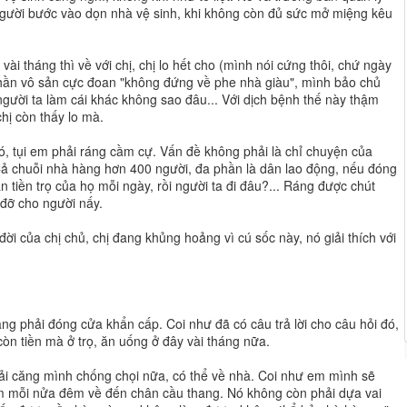
người bước vào dọn nhà vệ sinh, khi không còn đủ sức mở miệng kêu
ài tháng thì về với chị, chị lo hết cho (mình nói cứng thôi, chứ ngày
h thần vô sản cực đoan "không đứng về phe nhà giàu", mình bảo chủ
 người ta làm cái khác không sao đâu... Với dịch bệnh thế này thậm
hị còn thấy lo mà.
ó, tụi em phải ráng cầm cự. Vấn đề không phải là chỉ chuyện của
 Cả chuỗi nhà hàng hơn 400 người, đa phần là dân lao động, nếu đóng
n tiền trọ của họ mỗi ngày, rồi người ta đi đâu?... Ráng được chút
 đỡ cho người nấy.
đời của chị chủ, chị đang khủng hoảng vì cú sốc này, nó giải thích với
àng phải đóng cửa khẩn cấp. Coi như đã có câu trả lời cho câu hỏi đó,
còn tiền mà ở trọ, ăn uống ở đây vài tháng nữa.
ải căng mình chống chọi nữa, có thể về nhà. Coi như em mình sẽ
m mỗi nửa đêm về đến chân cầu thang. Nó không còn phải dựa vai