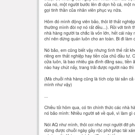
của nó, một người bước lên đi dọn hồ cá, một 
gọi tinh thần của nhân viên phục vụ nữa.
Hôm đó mình động viên bảo, thôi lỡ thất nghiệp v
thường mình đòi nợ nó rất đều...). Rồi với tin
nhà hàng người ta chắc là vốn lớn, hết cái này
chí nên dừng quán luôn cho an toàn. Bi đi làm c
Nó bảo, em cũng biết vậy nhưng tình thế rất kh
riêng em thất nghiệp hay tiền của chủ đầu tư.
cửa luôn, là bao nhiêu gia đình đằng sau, tiền ă
nào hay chút nấy, trang trải được người nào thì
(Mà chuỗi nhà hàng cũng là tích cóp tài sản cả 
mình như vậy)
...
Chiều tối hôm qua, có tin chính thức các nhà h
nó bảo mình: Nhiều người sẽ về quê, vì làm gì 
Nói AQ như mình, thôi coi như mọi người đỡ ph
dừng được chuỗi ngày gầy rộc phờ phạc tái xá