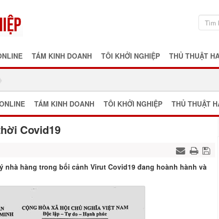
ONLINE
TÁM KINH DOANH
TÔI KHỞI NGHIỆP
THỦ THUẬT H
ONLINE
TÁM KINH DOANH
TÔI KHỞI NGHIỆP
THỦ THUẬT H
thời Covid19
 lý nhà hàng trong bối cảnh Virut Covid19 đang hoành hành và