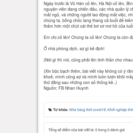
Ngày trước là Vũ Hán cố lên, Hà Nội cố lên, Bình
nguyện viên đang chiến đấu, các nhà quản lý 
mất ngủ, và những người lao động mất việc, n
chúng ta, bỗng chốc lang thang cả buổi để kiế
thấm hơn một chút cái thế bơ vơ mơ hồ của tuổ
Em chị cố lên! Chúng ta cố lên! Chúng ta còn 
Ở nhà phòng dịch, sợ gì kẻ địch!
(Nói gì thì nói, cũng phải lên tinh thần cho nha
(Xin bộc bạch thêm, bài viết này không có ý rằ
khoẻ, mình cũng sợ và mình luôn lượn khỏi mấy
thứ đằng sau những con số thống kê..)
Nguồn: FB Nhan Huynh
Từ khóa:
Nhà hàng thời covid19
,
Khởi nghiệp thờ
Tổng số điểm của bài viết là: 0 trong 0 đánh giá