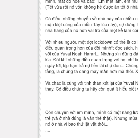
mình, mắt đỏ hoe và bảo: "Em mệt lắm, em mu
(Tết vừa rồi nó vốn không hề được ăn tết ở nhà
Có điều, những chuyến về nhà này của nhiều n
mặn kiệt cùng của miền Tây lúc này), sự dừng 
nhà hàng của nó hơn vai trò của một kẻ làm côn
Với nhiều người, một đợt lockdown có thể là cơ
điều quan trọng hơn của đời mình": đọc sách, họ
vời của Yuval Noah Harari... Nhưng xin đừng đá
kia. Đôi khi những điều quan trọng với họ, chỉ l
ngày tới, kịp hạn trả nợ tiền lãi chợ đen... Ch
tầng, là chúng ta đang may mắn hơn mà thôi. Xi
Và chắc là cũng với tinh thần xét lại của Yuval 
thay. Có điều chúng ta hãy còn quá ít hiểu biết
...
Còn chuyện với em mình, mình có một năng lư
trẻ (và ở nhà đúng là vẫn thế thật). Nhưng mùa
nó ở nhà vì bao thứ lặt vặt thôi...
....