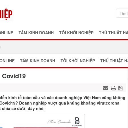
ONLINE
TÁM KINH DOANH
TÔI KHỞI NGHIỆP
THỦ THUẬT H
ONLINE
TÁM KINH DOANH
TÔI KHỞI NGHIỆP
THỦ THUẬT H
i Covid19
đến kinh tế toàn cầu và các doanh nghiệp Việt Nam cũng không
i Covid19? Doanh nghiệp vượt qua khủng khoảng virutcorona
 chia sẻ dưới đây nhé.