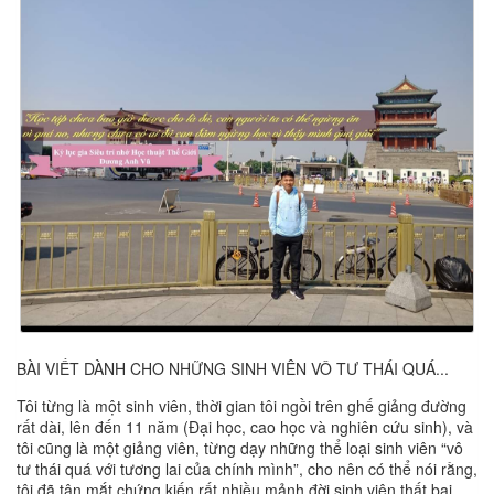
BÀI VIẾT DÀNH CHO NHỮNG SINH VIÊN VÔ TƯ THÁI QUÁ...
Tôi từng là một sinh viên, thời gian tôi ngồi trên ghế giảng đường
rất dài, lên đến 11 năm (Đại học, cao học và nghiên cứu sinh), và
tôi cũng là một giảng viên, từng dạy những thể loại sinh viên “vô
tư thái quá với tương lai của chính mình”, cho nên có thể nói rằng,
tôi đã tận mắt chứng kiến rất nhiều mảnh đời sinh viên thất bại