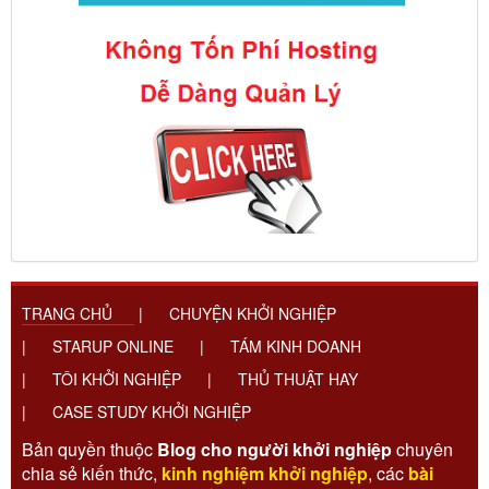
TRANG CHỦ
|
CHUYỆN KHỞI NGHIỆP
|
STARUP ONLINE
|
TÁM KINH DOANH
|
TÔI KHỞI NGHIỆP
|
THỦ THUẬT HAY
|
CASE STUDY KHỞI NGHIỆP
Bản quyền thuộc
Blog cho người khởi nghiệp
chuyên
chia sẻ kiến thức,
kinh nghiệm khởi nghiệp
, các
bài