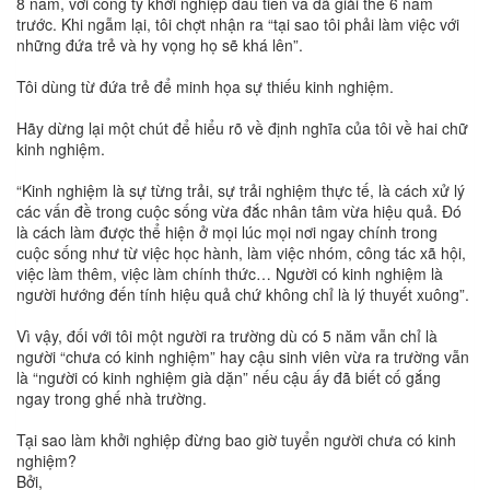
8 năm, với công ty khởi nghiệp đầu tiên và đã giải thể 6 năm
trước. Khi ngẫm lại, tôi chợt nhận ra “tại sao tôi phải làm việc với
những đứa trẻ và hy vọng họ sẽ khá lên”.
Tôi dùng từ đứa trẻ để minh họa sự thiếu kinh nghiệm.
Hãy dừng lại một chút để hiểu rõ về định nghĩa của tôi về hai chữ
kinh nghiệm.
“Kinh nghiệm là sự từng trải, sự trải nghiệm thực tế, là cách xử lý
các vấn đề trong cuộc sống vừa đắc nhân tâm vừa hiệu quả. Đó
là cách làm được thể hiện ở mọi lúc mọi nơi ngay chính trong
cuộc sống như từ việc học hành, làm việc nhóm, công tác xã hội,
việc làm thêm, việc làm chính thức… Người có kinh nghiệm là
người hướng đến tính hiệu quả chứ không chỉ là lý thuyết xuông”.
Vì vậy, đối với tôi một người ra trường dù có 5 năm vẫn chỉ là
người “chưa có kinh nghiệm” hay cậu sinh viên vừa ra trường vẫn
là “người có kinh nghiệm già dặn” nếu cậu ấy đã biết cố gắng
ngay trong ghế nhà trường.
Tại sao làm khởi nghiệp đừng bao giờ tuyển người chưa có kinh
nghiệm?
Bởi,