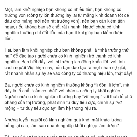
Một, làm khởi nghiệp bạn không có nhiều tiền, bạn không có
trường vốn (công ty lớn thường lấy lãi từ mảng kinh doanh tốt để
đầu cho mảng mới nên rất trường vốn), nên bạn cần kiếm tiền
ngay, nếu không bạn sẽ chết rất nhanh. Người chưa có kinh
nghiệm thường chỉ đốt tiền của bạn ít khi giúp bạn kiếm được
tiền.
Hai, bạn làm khởi nghiệp chứ bạn không phải là “nhà trường thứ
hai” để đào tạo người chưa có kinh nghiệm trở thành có kinh
nghiệm. Bạn biết đấy, với thị trường lao động khốc liệt, với tính
cách người Việt hiện nay, nếu bạn đào tạo ra một nhân sự giỏi,
rất nhanh nhân sự ấy sẽ vào công ty có thương hiệu lớn, thật đấy!
Ba, người chưa có kinh nghiệm thường không “lì đòn, lì lợm”, mà
đây là tố chất “cần có nhất” với nhân sự công ty khởi nghiệp.
Người chưa có kinh nghiệm thường hay “vỡ mộng” với thực tế phũ
phàng của thị trường, phát sinh tư duy tiêu cực, chính sự “vỡ
mộng – tư duy tiêu cực ấy” làm hệ thống rệu rã.
Nhưng tuyển người có kinh nghiệm quá khó, mặt khác lương
bổng lại cao, làm sao doanh nghiệp khởi nghiệp làm được?