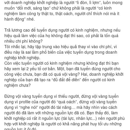
với doanh nghiệp khởi nghiệp là người “lì đòn, lì lợm”, luôn mong
muốn “đổi mới, sáng tạo” chứ không phải là người “có kinh
nghiệm làm công ty thật to, thật oách, người chỉ thích nói mà ít
hành động” nhé.
Trả lương cao để tuyển dụng người có kinh nghiệm, nhưng nếu
hiệu quả làm việc của họ không đạt thì sao, có phải là tốn quá
nhiều chi phí không?
Tôi nhắc lại, hãy tập trung vào hiệu quả thay vì vào chi phí, vì
điều này là sai lầm phổ biến của việc tuyển dụng trong doanh
nghiệp khởi nghiệp.
Còn việc tuyển người có kinh nghiệm nhưng không đạt thì bạn
hãy xem lại 2 yếu tố cơ bản. Một, bạn đã tuyển đúng người cho
công việc chưa, bạn đã có quá vội vàng? Hai, doanh nghiệp khởi
nghiệp của bạn đã tạo ra “đủ đất để diễn” đến người có kinh
nghiệm chưa?
Đừng vội vàng tuyển dụng vì thiếu người, đừng vội vàng tuyển
dụng vì profile của người đó “quá oách”, đừng vội vàng tuyển
dụng vì “nghe nói” người đó tài năng… mà hãy nhìn vào cách
người đó đã làm với những nguồn lực đã có. Bạn thấy đó, làm
khởi nghiệp có rất ít nguồn lực (tài lực, nhân lực...) nên người phù
hợp với khởi nghiệp là người có khả năng phát huy tối ưu những
nguồn lực ít ỏi đó.