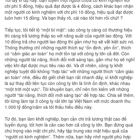
Tôi lấy ví dụ này: bạn tuyển một người chưa có kinh nghiệm với
chi phí 5 đồng, hiệu quả đạt được là 4 đồng, cách khác bạn nhận
một người có kinh nghiệm với chi phí 10 đồng, hiệu quả đạt được
luôn hơn 15 đồng. Và bạn thấy rõ, cái nào tốt hơn rồi chứ! ?
Tiếp tục, tôi tiết lộ “một bí mật”: các công ty càng có thương hiệu
thì càng trả lương thấp so với năng suất của người lao động. Với
10 đồng trả cho người lao động thì gần như họ sẽ vắt kiệt sức nó.
Thông thường chỉ những người thích sự “ổn định, yên ổn”, thích
có “cảm giác an toàn” họ mới tồn tại với công ty lớn cả đời. Còn
những người tài năng, thích đổi mới sáng tạo, gần như họ sẽ nghỉ
việc khi đạt được mục tiêu nào đó. Và dĩ nhiên, công ty khởi
nghiệp tuyệt đối không “hợp tác” với những người thích “cảm giác
an toàn” nhé, điều đó giết chết bạn rất nhanh đấy, vì khởi nghiệp
là sự thay đổi liên tục còn công ty lớn là tính ổn định, khác nhau
“một trời một vực”. Tôi khuyên bạn, chỉ nên tìm kiếm với những
người “tài năng, thích đổi mới sáng tạo” để hợp tác. Chia sẻ thêm,
tôi từng làm tại 3 công ty rất lớn tại Việt Nam với mức doanh thu
1.000 tỷ đồng/năm và tôi thấu hiểu điều này.
Từ đó, bạn làm khởi nghiệp, bạn cần chi trả lương thật cao để
tuyển dụng, tốt hơn là cần cao hơn cả công ty lớn. Bạn đừng quá
chú trọng vào mặt chi phí, hãy tập trung vào mặt hiệu quả của
“người có kinh nghiệm”. Thêm nữa, bạn hãy nhớ người phù hợp