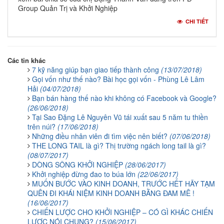
Group Quản Trị và Khởi Nghiệp
CHI TIẾT
Các tin khác
7 kỹ năng giúp bạn giao tiếp thành công
(13/07/2018)
Gọi vốn như thế nào? Bài học gọi vốn - Phùng Lê Lâm
Hải
(04/07/2018)
Bạn bán hàng thế nào khi không có Facebook và Google?
(26/06/2018)
Tại Sao Đặng Lê Nguyên Vũ tái xuất sau 5 năm tu thiền
trên núi?
(17/06/2018)
Những điều nhân viên đi tìm việc nên biết?
(07/06/2018)
THE LONG TAIL là gì? Thị trường ngách long tail là gì?
(08/07/2017)
DÒNG SÔNG KHỞI NGHIỆP
(28/06/2017)
Khởi nghiệp đừng đao to búa lớn
(22/06/2017)
MUỐN BƯỚC VÀO KINH DOANH, TRƯỚC HẾT HÃY TẠM
QUÊN ĐI KHÁI NIỆM KINH DOANH BẰNG ĐAM MÊ !
(16/06/2017)
CHIẾN LƯỢC CHO KHỞI NGHIỆP – CÓ GÌ KHÁC CHIẾN
LƯỢC NÓI CHUNG?
(15/06/2017)