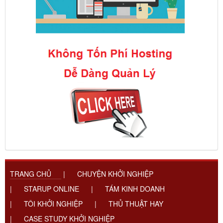
TRANG CHỦ
|
CHUYỆN KHỞI NGHIỆP
|
STARUP ONLINE
|
TÁM KINH DOANH
|
TÔI KHỞI NGHIỆP
|
THỦ THUẬT HAY
|
CASE STUDY KHỞI NGHIỆP